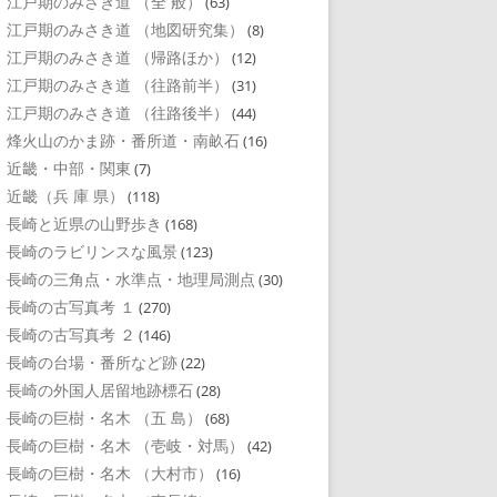
江戸期のみさき道 （全 般）
(63)
江戸期のみさき道 （地図研究集）
(8)
江戸期のみさき道 （帰路ほか）
(12)
江戸期のみさき道 （往路前半）
(31)
江戸期のみさき道 （往路後半）
(44)
烽火山のかま跡・番所道・南畝石
(16)
近畿・中部・関東
(7)
近畿（兵 庫 県）
(118)
長崎と近県の山野歩き
(168)
長崎のラビリンスな風景
(123)
長崎の三角点・水準点・地理局測点
(30)
長崎の古写真考 １
(270)
長崎の古写真考 ２
(146)
長崎の台場・番所など跡
(22)
長崎の外国人居留地跡標石
(28)
長崎の巨樹・名木 （五 島）
(68)
長崎の巨樹・名木 （壱岐・対馬）
(42)
長崎の巨樹・名木 （大村市）
(16)