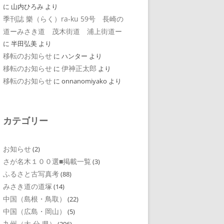
に
山内ひろみ
より
季刊誌 樂（らく）ra-ku 59号 長崎の
道ーみさき道 茂木街道 浦上街道ー
に
半田弘美
より
移転のお知らせ
に
ハンター
より
移転のお知らせ
伊神正太郎
に
より
移転のお知らせ
に
onnanomiyako
より
カテゴリー
お知らせ
(2)
さが名木１００選■掲載一覧
(3)
ふるさと古写真考
(88)
みさき道の道塚
(14)
中国（島根・鳥取）
(22)
中国（広島・岡山）
(5)
九州（大 分 県）