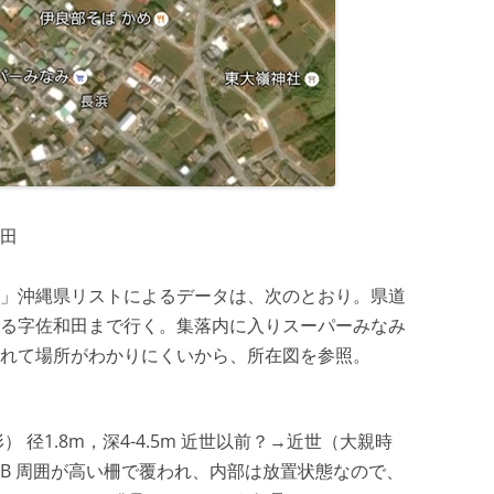
田
」沖縄県リストによるデータは、次のとおり。県道
る字佐和田まで行く。集落内に入りスーパーみなみ
荒れて場所がわかりにくいから、所在図を参照。
 径1.8m，深4-4.5m 近世以前？→近世（大親時
EB 周囲が高い柵で覆われ、内部は放置状態なので、