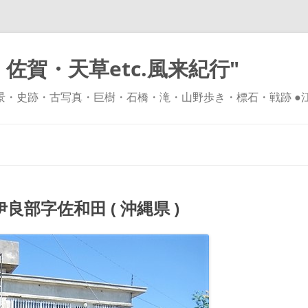
佐賀・天草etc.風来紀行"
風景・史跡・古写真・巨樹・石橋・滝・山野歩き・標石・戦跡 ●
コ
ン
テ
ン
ツ
へ
ス
キ
部字佐和田 ( 沖縄県 )
ッ
プ