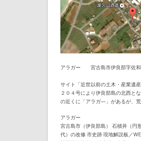
アラガー 宮古島市伊良部字佐和
サイト「近世以前の土木・産業遺産
２０４号により伊良部島の北西とな
の近くに「アラガ—」があるが、
アラガー
宮古島市（伊良部島） 石積井（円形）
代）の改修 市史跡 現地解説板／W