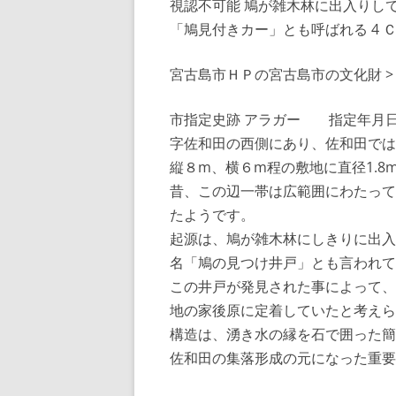
視認不可能 鳩が雑木林に出入りし
「鳩見付きカー」とも呼ばれる 4 
宮古島市ＨＰの宮古島市の文化財 >
市指定史跡 アラガー 指定年月日： 
字佐和田の西側にあり、佐和田では
縦８m、横６m程の敷地に直径1.8
昔、この辺一帯は広範囲にわたって
たようです。
起源は、鳩が雑木林にしきりに出入
名「鳩の見つけ井戸」とも言われて
この井戸が発見された事によって、
地の家後原に定着していたと考えら
構造は、湧き水の縁を石で囲った簡
佐和田の集落形成の元になった重要