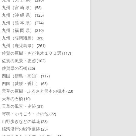
(296)
九州（宮 崎 県）
(58)
九州（沖 縄 県）
(125)
九州（熊 本 県）
(274)
九州（福 岡 県）
(210)
九州（薩南諸島）
(91)
九州（鹿児島県）
(261)
佐賀の巨樹・さが名木１００選
(117)
佐賀の風景・史跡
(102)
佐賀県の石橋
(26)
四国（徳島・高知）
(117)
四国（愛媛・香川）
(63)
天草の巨樹・ふるさと熊本の樹木
(23)
天草の石橋
(10)
天草の風景・史跡
(31)
寄稿・ゆうこう・その他
(72)
山野歩きなどの草花
(28)
橘湾沿岸の戦争遺跡
(25)