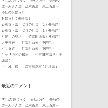
季刊誌 樂（らく）ra-ku 59号 長崎の
道ーみさき道 茂木街道 浦上街道ー
移転のお知らせ
お知らせ ( 長崎県 )
妙相寺・富川渓谷の紅葉 ２ ( 長崎県 )
妙相寺・富川渓谷の紅葉 １ ( 長崎県 )
祖納岳の猪垣 竹富町西表 ( 沖縄県 )
大平井戸 竹富町西表 ( 沖縄県 )
ピサダ道 竹富町西表 ( 沖縄県 )
ヤッサ地区の猪垣 竹富町南風見 ( 沖
縄県 )
小 城 盛 武富町武富 ( 沖縄県 )
最近のコメント
季刊誌 樂（らく）ra-ku 59号 長崎の
道ーみさき道 茂木街道 浦上街道ー