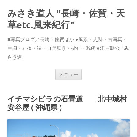
みさき道人 "長崎・佐賀・天
草etc.風来紀行"
■写真ブログ／長崎・佐賀ほか ●風景・史跡・古写真・
巨樹・石橋・滝・山野歩き・標石・戦跡 ●江戸期の「み
さき道」
コ
メニュー
ン
テ
ン
ツ
へ
イチマシビラの石畳道 北中城村
ス
キ
安谷屋 ( 沖縄県 )
ッ
プ