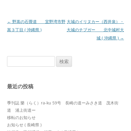
投
←
野嵩の石畳道 宜野湾市野
大城のイリヌカー（西井泉）・
稿
嵩３丁目 ( 沖縄県 )
大城のチブガー 北中城村大
ナ
城 ( 沖縄県 )
→
ビ
ゲ
検
ー
索:
シ
ョ
最近の投稿
ン
季刊誌 樂（らく）ra-ku 59号 長崎の道ーみさき道 茂木街
道 浦上街道ー
移転のお知らせ
お知らせ ( 長崎県 )