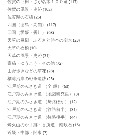
佐賀の巨樹・さが名木１００選
(117)
佐賀の風景・史跡
(102)
佐賀県の石橋
(26)
四国（徳島・高知）
(117)
四国（愛媛・香川）
(63)
天草の巨樹・ふるさと熊本の樹木
(23)
天草の石橋
(10)
天草の風景・史跡
(31)
寄稿・ゆうこう・その他
(72)
山野歩きなどの草花
(28)
橘湾沿岸の戦争遺跡
(25)
江戸期のみさき道 （全 般）
(63)
江戸期のみさき道 （地図研究集）
(8)
江戸期のみさき道 （帰路ほか）
(12)
江戸期のみさき道 （往路前半）
(31)
江戸期のみさき道 （往路後半）
(44)
烽火山のかま跡・番所道・南畝石
(16)
近畿・中部・関東
(7)