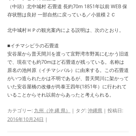
（中頭）北中城村 石畳道 長約70m 1851年以前 WEB 保
存状態は良好 一部自然に戻っている／小規模 2 Ｃ
北中城村ＨＰの観光案内による説明は、次のとおり。
■イチマシビラの石畳道
安谷屋から普天間川を渡って宜野湾市野嵩にむかう旧道
で、現在でも約70mほど石畳道が残っている。名称は
原名の池舛原（イチマシバル）に由来する。この石畳道
がいつ造られたかは不明であるが、普天間川に架かって
いた安谷屋橋の改修が尚泰王四年(1851年）に行われて
いることからそれ以前からあったと考えられる。
カテゴリー:
九州（沖 縄 県）
| タグ:
沖縄県
| 投稿日:
2016年10月24日
|