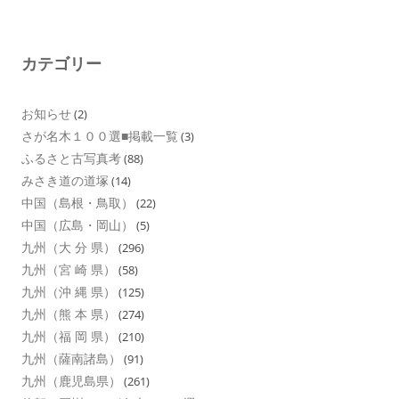
カテゴリー
お知らせ
(2)
さが名木１００選■掲載一覧
(3)
ふるさと古写真考
(88)
みさき道の道塚
(14)
中国（島根・鳥取）
(22)
中国（広島・岡山）
(5)
九州（大 分 県）
(296)
九州（宮 崎 県）
(58)
九州（沖 縄 県）
(125)
九州（熊 本 県）
(274)
九州（福 岡 県）
(210)
九州（薩南諸島）
(91)
九州（鹿児島県）
(261)