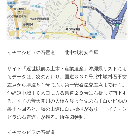
イチマシビラの石畳道 北中城村安谷屋
サイト「近世以前の土木・産業遺産」沖縄県リストによ
るデータは、次のとおり。国道３３０号北中城村石平交
差点から県道８１号に入り第一安谷屋交差点まで行く。
沖縄道中城ＩＣ入口に入る県道２９号に右折して南下す
る。すぐの普天間川の大橋を渡った先の右手白いビルの
裏手へ回ると、坂の山道に白い標柱があり、「イチマシ
ビラの石畳道」が残る。所在図参照。
イチマシビラの石畳道