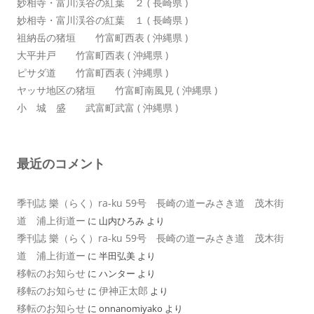
妙相寺・富川渓谷の紅葉 ２ ( 長崎県 )
妙相寺・富川渓谷の紅葉 １ ( 長崎県 )
祖納岳の猪垣 竹富町西表 ( 沖縄県 )
大平井戸 竹富町西表 ( 沖縄県 )
ピサダ道 竹富町西表 ( 沖縄県 )
ヤッサ地区の猪垣 竹富町南風見 ( 沖縄県 )
小 城 盛 武富町武富 ( 沖縄県 )
最近のコメント
季刊誌 樂（らく）ra-ku 59号 長崎の道ーみさき道 茂木街
道 浦上街道ー
に
山内ひろみ
より
季刊誌 樂（らく）ra-ku 59号 長崎の道ーみさき道 茂木街
道 浦上街道ー
に
半田弘美
より
移転のお知らせ
に
ハンター
より
移転のお知らせ
伊神正太郎
に
より
移転のお知らせ
に
onnanomiyako
より