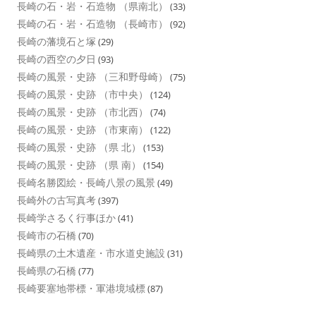
長崎の石・岩・石造物 （県南北）
(33)
長崎の石・岩・石造物 （長崎市）
(92)
長崎の藩境石と塚
(29)
長崎の西空の夕日
(93)
長崎の風景・史跡 （三和野母崎）
(75)
長崎の風景・史跡 （市中央）
(124)
長崎の風景・史跡 （市北西）
(74)
長崎の風景・史跡 （市東南）
(122)
長崎の風景・史跡 （県 北）
(153)
長崎の風景・史跡 （県 南）
(154)
長崎名勝図絵・長崎八景の風景
(49)
長崎外の古写真考
(397)
長崎学さるく行事ほか
(41)
長崎市の石橋
(70)
長崎県の土木遺産・市水道史施設
(31)
長崎県の石橋
(77)
長崎要塞地帯標・軍港境域標
(87)