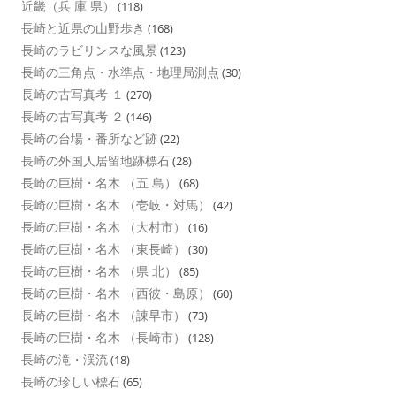
近畿（兵 庫 県）
(118)
長崎と近県の山野歩き
(168)
長崎のラビリンスな風景
(123)
長崎の三角点・水準点・地理局測点
(30)
長崎の古写真考 １
(270)
長崎の古写真考 ２
(146)
長崎の台場・番所など跡
(22)
長崎の外国人居留地跡標石
(28)
長崎の巨樹・名木 （五 島）
(68)
長崎の巨樹・名木 （壱岐・対馬）
(42)
長崎の巨樹・名木 （大村市）
(16)
長崎の巨樹・名木 （東長崎）
(30)
長崎の巨樹・名木 （県 北）
(85)
長崎の巨樹・名木 （西彼・島原）
(60)
長崎の巨樹・名木 （諌早市）
(73)
長崎の巨樹・名木 （長崎市）
(128)
長崎の滝・渓流
(18)
長崎の珍しい標石
(65)