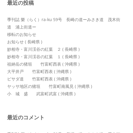
最近の投稿
ョ
ン
季刊誌 樂（らく）ra-ku 59号 長崎の道ーみさき道 茂木街
道 浦上街道ー
移転のお知らせ
お知らせ ( 長崎県 )
妙相寺・富川渓谷の紅葉 ２ ( 長崎県 )
妙相寺・富川渓谷の紅葉 １ ( 長崎県 )
祖納岳の猪垣 竹富町西表 ( 沖縄県 )
大平井戸 竹富町西表 ( 沖縄県 )
ピサダ道 竹富町西表 ( 沖縄県 )
ヤッサ地区の猪垣 竹富町南風見 ( 沖縄県 )
小 城 盛 武富町武富 ( 沖縄県 )
最近のコメント