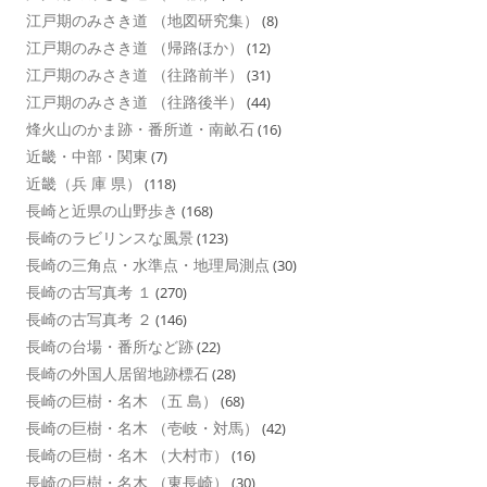
江戸期のみさき道 （地図研究集）
(8)
江戸期のみさき道 （帰路ほか）
(12)
江戸期のみさき道 （往路前半）
(31)
江戸期のみさき道 （往路後半）
(44)
烽火山のかま跡・番所道・南畝石
(16)
近畿・中部・関東
(7)
近畿（兵 庫 県）
(118)
長崎と近県の山野歩き
(168)
長崎のラビリンスな風景
(123)
長崎の三角点・水準点・地理局測点
(30)
長崎の古写真考 １
(270)
長崎の古写真考 ２
(146)
長崎の台場・番所など跡
(22)
長崎の外国人居留地跡標石
(28)
長崎の巨樹・名木 （五 島）
(68)
長崎の巨樹・名木 （壱岐・対馬）
(42)
長崎の巨樹・名木 （大村市）
(16)
長崎の巨樹・名木 （東長崎）
(30)