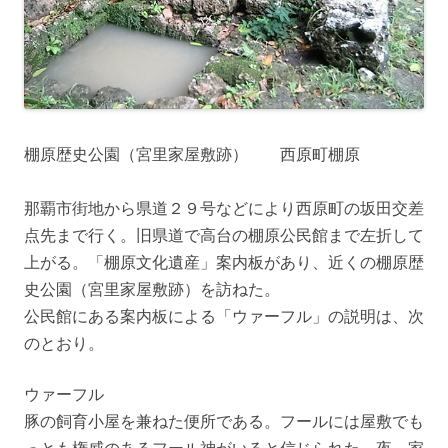
棚原歴史公園（宮里家屋敷跡） 西原町棚原
那覇市街地から県道２９号などにより西原町の坂田交差
点先まで行く。旧県道で高台の棚原公民館まで左折して
上がる。「棚原文化遺産」案内板があり、近くの棚原歴
史公園（宮里家屋敷跡）を訪ねた。
公民館にある案内板による「ウァーフル」の説明は、次
のとおり。
ウァーフル
豚の飼育小屋を兼ねた便所である。フールには屋敷でも
っとも権威のあるフール神がいると信じられた。夜、家