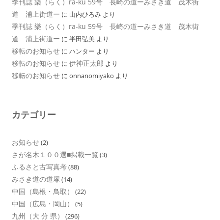
季刊誌 樂（らく）ra-ku 59号 長崎の道ーみさき道 茂木街
道 浦上街道ー
に
山内ひろみ
より
季刊誌 樂（らく）ra-ku 59号 長崎の道ーみさき道 茂木街
道 浦上街道ー
に
半田弘美
より
移転のお知らせ
に
ハンター
より
移転のお知らせ
伊神正太郎
に
より
移転のお知らせ
に
onnanomiyako
より
カテゴリー
お知らせ
(2)
さが名木１００選■掲載一覧
(3)
ふるさと古写真考
(88)
みさき道の道塚
(14)
中国（島根・鳥取）
(22)
中国（広島・岡山）
(5)
九州（大 分 県）
(296)