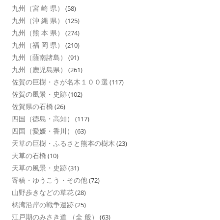
九州（宮 崎 県）
(58)
九州（沖 縄 県）
(125)
九州（熊 本 県）
(274)
九州（福 岡 県）
(210)
九州（薩南諸島）
(91)
九州（鹿児島県）
(261)
佐賀の巨樹・さが名木１００選
(117)
佐賀の風景・史跡
(102)
佐賀県の石橋
(26)
四国（徳島・高知）
(117)
四国（愛媛・香川）
(63)
天草の巨樹・ふるさと熊本の樹木
(23)
天草の石橋
(10)
天草の風景・史跡
(31)
寄稿・ゆうこう・その他
(72)
山野歩きなどの草花
(28)
橘湾沿岸の戦争遺跡
(25)
江戸期のみさき道 （全 般）
(63)