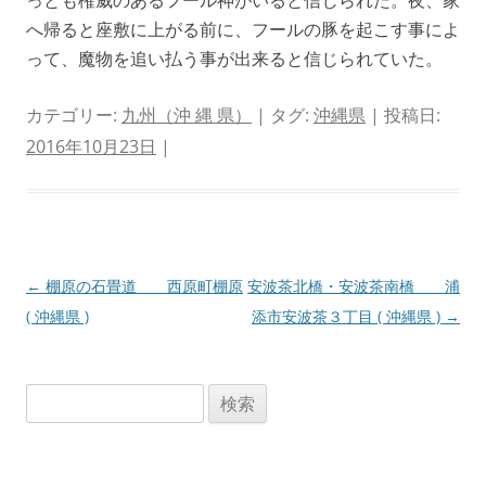
へ帰ると座敷に上がる前に、フールの豚を起こす事によ
って、魔物を追い払う事が出来ると信じられていた。
カテゴリー:
九州（沖 縄 県）
| タグ:
沖縄県
| 投稿日:
2016年10月23日
|
投
←
棚原の石畳道 西原町棚原
安波茶北橋・安波茶南橋 浦
稿
( 沖縄県 )
添市安波茶３丁目 ( 沖縄県 )
→
ナ
ビ
検
ゲ
索:
ー
シ