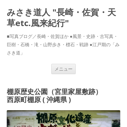
みさき道人 "長崎・佐賀・天
草etc.風来紀行"
■写真ブログ／長崎・佐賀ほか ●風景・史跡・古写真・
巨樹・石橋・滝・山野歩き・標石・戦跡 ●江戸期の「み
さき道」
コ
メニュー
ン
テ
ン
ツ
へ
棚原歴史公園（宮里家屋敷跡）
ス
キ
西原町棚原 ( 沖縄県 )
ッ
プ