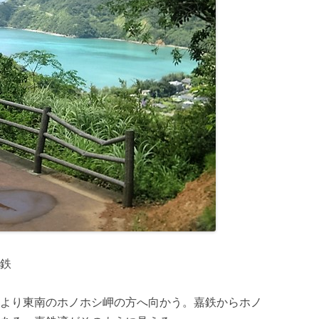
町嘉鉄
より東南のホノホシ岬の方へ向かう。嘉鉄からホノ