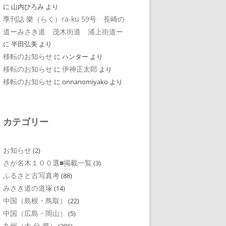
に
山内ひろみ
より
季刊誌 樂（らく）ra-ku 59号 長崎の
道ーみさき道 茂木街道 浦上街道ー
に
半田弘美
より
移転のお知らせ
に
ハンター
より
移転のお知らせ
伊神正太郎
に
より
移転のお知らせ
に
onnanomiyako
より
カテゴリー
お知らせ
(2)
さが名木１００選■掲載一覧
(3)
ふるさと古写真考
(88)
みさき道の道塚
(14)
中国（島根・鳥取）
(22)
中国（広島・岡山）
(5)
九州（大 分 県）