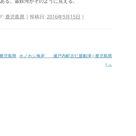
ある。嘉鉄湾がそのように見える。
グ:
鹿児島県
| 投稿日:
2016年9月15日
|
鹿児島県
ホノホシ海岸 瀬戸内町古仁屋船津 ( 鹿児島県
)
→