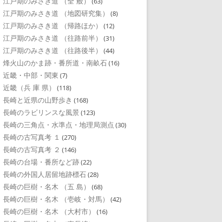
江戸期のみさき道 （全 般）
(63)
江戸期のみさき道 （地図研究集）
(8)
江戸期のみさき道 （帰路ほか）
(12)
江戸期のみさき道 （往路前半）
(31)
江戸期のみさき道 （往路後半）
(44)
烽火山のかま跡・番所道・南畝石
(16)
近畿・中部・関東
(7)
近畿（兵 庫 県）
(118)
長崎と近県の山野歩き
(168)
長崎のラビリンスな風景
(123)
長崎の三角点・水準点・地理局測点
(30)
長崎の古写真考 １
(270)
長崎の古写真考 ２
(146)
長崎の台場・番所など跡
(22)
長崎の外国人居留地跡標石
(28)
長崎の巨樹・名木 （五 島）
(68)
長崎の巨樹・名木 （壱岐・対馬）
(42)
長崎の巨樹・名木 （大村市）
(16)