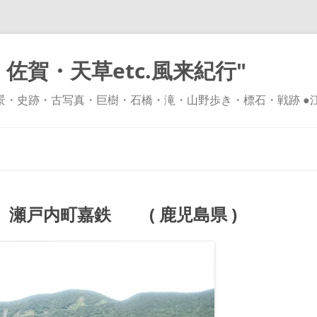
佐賀・天草etc.風来紀行"
風景・史跡・古写真・巨樹・石橋・滝・山野歩き・標石・戦跡 ●
コ
ン
テ
ン
ツ
へ
ス
キ
瀬戸内町嘉鉄 ( 鹿児島県 )
ッ
プ