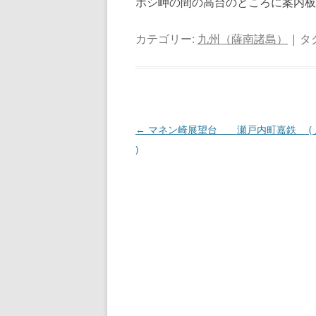
ホシ岬の間の高台のところに案内板
カテゴリー:
九州（薩南諸島）
| タ
投
←
マネン崎展望台 瀬戸内町嘉鉄 ( 
稿
)
ナ
ビ
ゲ
ー
シ
ョ
ン