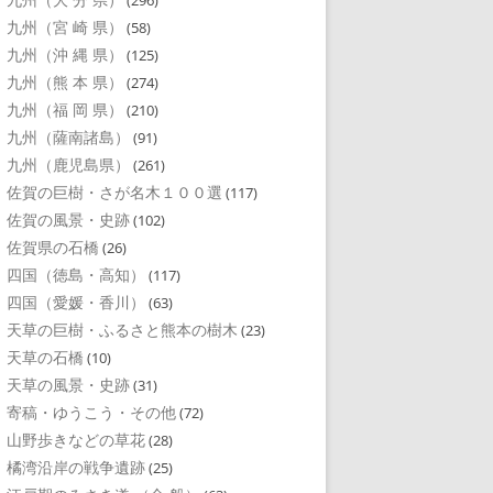
(296)
九州（宮 崎 県）
(58)
九州（沖 縄 県）
(125)
九州（熊 本 県）
(274)
九州（福 岡 県）
(210)
九州（薩南諸島）
(91)
九州（鹿児島県）
(261)
佐賀の巨樹・さが名木１００選
(117)
佐賀の風景・史跡
(102)
佐賀県の石橋
(26)
四国（徳島・高知）
(117)
四国（愛媛・香川）
(63)
天草の巨樹・ふるさと熊本の樹木
(23)
天草の石橋
(10)
天草の風景・史跡
(31)
寄稿・ゆうこう・その他
(72)
山野歩きなどの草花
(28)
橘湾沿岸の戦争遺跡
(25)