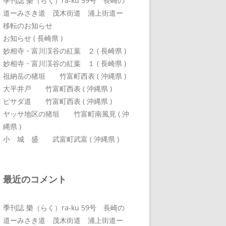
季刊誌 樂（らく）ra-ku 59号 長崎の
道ーみさき道 茂木街道 浦上街道ー
移転のお知らせ
お知らせ ( 長崎県 )
妙相寺・富川渓谷の紅葉 ２ ( 長崎県 )
妙相寺・富川渓谷の紅葉 １ ( 長崎県 )
祖納岳の猪垣 竹富町西表 ( 沖縄県 )
大平井戸 竹富町西表 ( 沖縄県 )
ピサダ道 竹富町西表 ( 沖縄県 )
ヤッサ地区の猪垣 竹富町南風見 ( 沖
縄県 )
小 城 盛 武富町武富 ( 沖縄県 )
最近のコメント
季刊誌 樂（らく）ra-ku 59号 長崎の
道ーみさき道 茂木街道 浦上街道ー