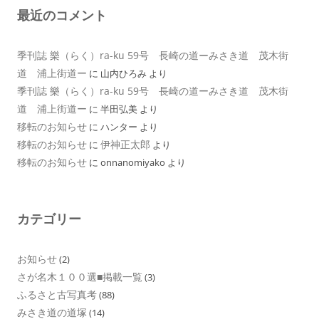
最近のコメント
季刊誌 樂（らく）ra-ku 59号 長崎の道ーみさき道 茂木街
道 浦上街道ー
に
山内ひろみ
より
季刊誌 樂（らく）ra-ku 59号 長崎の道ーみさき道 茂木街
道 浦上街道ー
に
半田弘美
より
移転のお知らせ
に
ハンター
より
移転のお知らせ
伊神正太郎
に
より
移転のお知らせ
に
onnanomiyako
より
カテゴリー
お知らせ
(2)
さが名木１００選■掲載一覧
(3)
ふるさと古写真考
(88)
みさき道の道塚
(14)