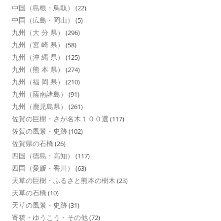
中国（島根・鳥取）
(22)
中国（広島・岡山）
(5)
九州（大 分 県）
(296)
九州（宮 崎 県）
(58)
九州（沖 縄 県）
(125)
九州（熊 本 県）
(274)
九州（福 岡 県）
(210)
九州（薩南諸島）
(91)
九州（鹿児島県）
(261)
佐賀の巨樹・さが名木１００選
(117)
佐賀の風景・史跡
(102)
佐賀県の石橋
(26)
四国（徳島・高知）
(117)
四国（愛媛・香川）
(63)
天草の巨樹・ふるさと熊本の樹木
(23)
天草の石橋
(10)
天草の風景・史跡
(31)
寄稿・ゆうこう・その他
(72)