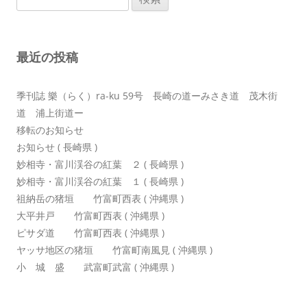
ゲ
索:
ー
シ
最近の投稿
ョ
ン
季刊誌 樂（らく）ra-ku 59号 長崎の道ーみさき道 茂木街
道 浦上街道ー
移転のお知らせ
お知らせ ( 長崎県 )
妙相寺・富川渓谷の紅葉 ２ ( 長崎県 )
妙相寺・富川渓谷の紅葉 １ ( 長崎県 )
祖納岳の猪垣 竹富町西表 ( 沖縄県 )
大平井戸 竹富町西表 ( 沖縄県 )
ピサダ道 竹富町西表 ( 沖縄県 )
ヤッサ地区の猪垣 竹富町南風見 ( 沖縄県 )
小 城 盛 武富町武富 ( 沖縄県 )