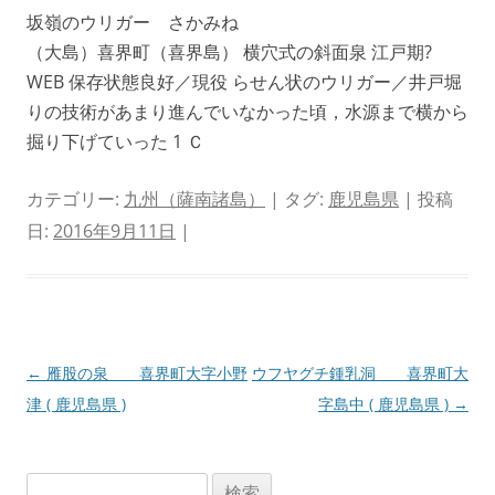
坂嶺のウリガー さかみね
（大島）喜界町（喜界島） 横穴式の斜面泉 江戸期?
WEB 保存状態良好／現役 らせん状のウリガー／井戸堀
りの技術があまり進んでいなかった頃，水源まで横から
掘り下げていった 1 Ｃ
カテゴリー:
九州（薩南諸島）
| タグ:
鹿児島県
| 投稿
日:
2016年9月11日
|
投
←
雁股の泉 喜界町大字小野
ウフヤグチ鍾乳洞 喜界町大
稿
津 ( 鹿児島県 )
字島中 ( 鹿児島県 )
→
ナ
ビ
検