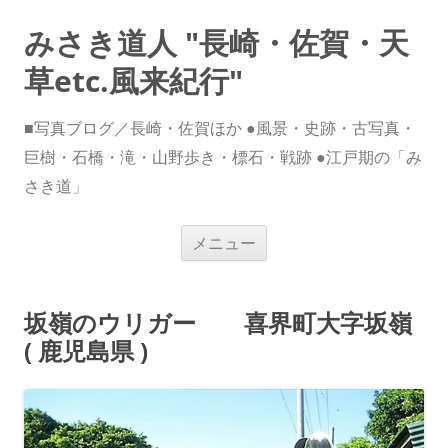
みさき道人 "長崎・佐賀・天
草etc.風来紀行"
■写真ブログ／長崎・佐賀ほか ●風景・史跡・古写真・
巨樹・石橋・滝・山野歩き・標石・戦跡 ●江戸期の「み
さき道」
コ
メニュー
ン
テ
ン
ツ
へ
坂嶺のウリガー 喜界町大字坂嶺
ス
キ
( 鹿児島県 )
ッ
プ