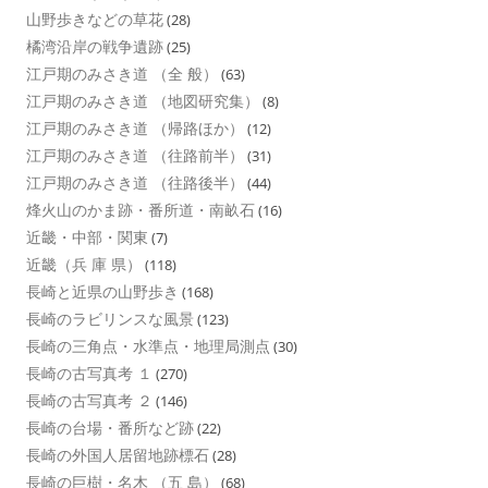
山野歩きなどの草花
(28)
橘湾沿岸の戦争遺跡
(25)
江戸期のみさき道 （全 般）
(63)
江戸期のみさき道 （地図研究集）
(8)
江戸期のみさき道 （帰路ほか）
(12)
江戸期のみさき道 （往路前半）
(31)
江戸期のみさき道 （往路後半）
(44)
烽火山のかま跡・番所道・南畝石
(16)
近畿・中部・関東
(7)
近畿（兵 庫 県）
(118)
長崎と近県の山野歩き
(168)
長崎のラビリンスな風景
(123)
長崎の三角点・水準点・地理局測点
(30)
長崎の古写真考 １
(270)
長崎の古写真考 ２
(146)
長崎の台場・番所など跡
(22)
長崎の外国人居留地跡標石
(28)
長崎の巨樹・名木 （五 島）
(68)