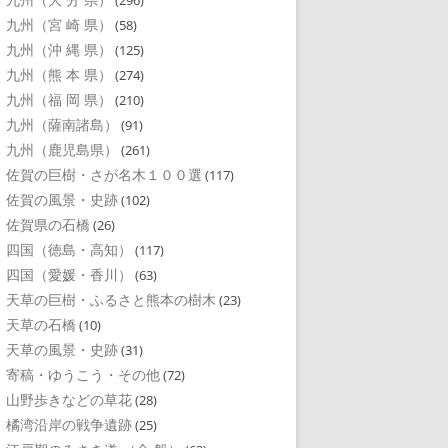
(296)
九州（宮 崎 県）
(58)
九州（沖 縄 県）
(125)
九州（熊 本 県）
(274)
九州（福 岡 県）
(210)
九州（薩南諸島）
(91)
九州（鹿児島県）
(261)
佐賀の巨樹・さが名木１００選
(117)
佐賀の風景・史跡
(102)
佐賀県の石橋
(26)
四国（徳島・高知）
(117)
四国（愛媛・香川）
(63)
天草の巨樹・ふるさと熊本の樹木
(23)
天草の石橋
(10)
天草の風景・史跡
(31)
寄稿・ゆうこう・その他
(72)
山野歩きなどの草花
(28)
橘湾沿岸の戦争遺跡
(25)