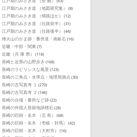
江戸期のみさき道 （全 般）
(63)
江戸期のみさき道 （地図研究集）
(8)
江戸期のみさき道 （帰路ほか）
(12)
江戸期のみさき道 （往路前半）
(31)
江戸期のみさき道 （往路後半）
(44)
烽火山のかま跡・番所道・南畝石
(16)
近畿・中部・関東
(7)
近畿（兵 庫 県）
(118)
長崎と近県の山野歩き
(168)
長崎のラビリンスな風景
(123)
長崎の三角点・水準点・地理局測点
(30)
長崎の古写真考 １
(270)
長崎の古写真考 ２
(146)
長崎の台場・番所など跡
(22)
長崎の外国人居留地跡標石
(28)
長崎の巨樹・名木 （五 島）
(68)
長崎の巨樹・名木 （壱岐・対馬）
(42)
長崎の巨樹・名木 （大村市）
(16)