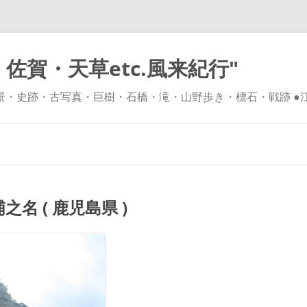
佐賀・天草etc.風来紀行"
風景・史跡・古写真・巨樹・石橋・滝・山野歩き・標石・戦跡 ●
コ
ン
テ
ン
ツ
へ
ス
キ
 ( 鹿児島県 )
ッ
プ