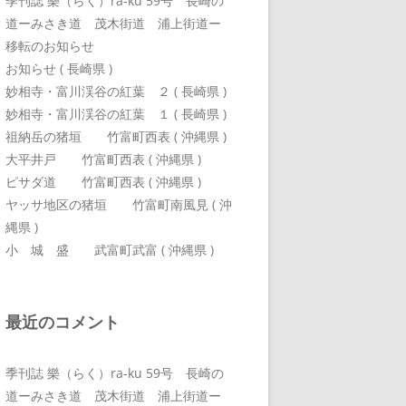
季刊誌 樂（らく）ra-ku 59号 長崎の
道ーみさき道 茂木街道 浦上街道ー
移転のお知らせ
お知らせ ( 長崎県 )
妙相寺・富川渓谷の紅葉 ２ ( 長崎県 )
妙相寺・富川渓谷の紅葉 １ ( 長崎県 )
祖納岳の猪垣 竹富町西表 ( 沖縄県 )
大平井戸 竹富町西表 ( 沖縄県 )
ピサダ道 竹富町西表 ( 沖縄県 )
ヤッサ地区の猪垣 竹富町南風見 ( 沖
縄県 )
小 城 盛 武富町武富 ( 沖縄県 )
最近のコメント
季刊誌 樂（らく）ra-ku 59号 長崎の
道ーみさき道 茂木街道 浦上街道ー