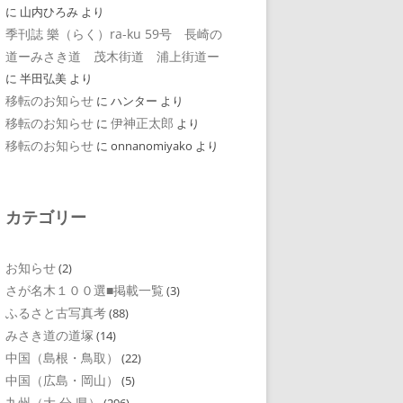
に
山内ひろみ
より
季刊誌 樂（らく）ra-ku 59号 長崎の
道ーみさき道 茂木街道 浦上街道ー
に
半田弘美
より
移転のお知らせ
に
ハンター
より
移転のお知らせ
伊神正太郎
に
より
移転のお知らせ
に
onnanomiyako
より
カテゴリー
お知らせ
(2)
さが名木１００選■掲載一覧
(3)
ふるさと古写真考
(88)
みさき道の道塚
(14)
中国（島根・鳥取）
(22)
中国（広島・岡山）
(5)
九州（大 分 県）