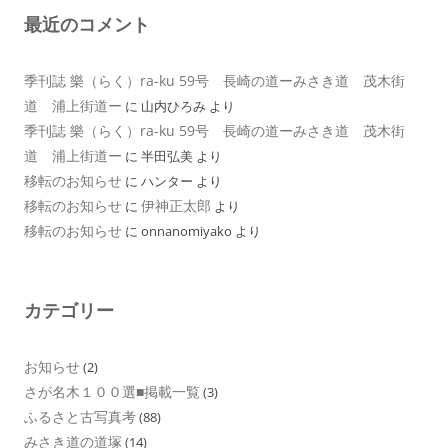
最近のコメント
季刊誌 樂（らく）ra-ku 59号 長崎の道ーみさき道 茂木街
道 浦上街道ー
に
山内ひろみ
より
季刊誌 樂（らく）ra-ku 59号 長崎の道ーみさき道 茂木街
道 浦上街道ー
に
半田弘美
より
移転のお知らせ
に
ハンター
より
移転のお知らせ
伊神正太郎
に
より
移転のお知らせ
に
onnanomiyako
より
カテゴリー
お知らせ
(2)
さが名木１００選■掲載一覧
(3)
ふるさと古写真考
(88)
みさき道の道塚
(14)