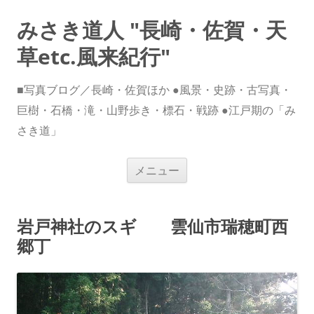
みさき道人 "長崎・佐賀・天
草etc.風来紀行"
■写真ブログ／長崎・佐賀ほか ●風景・史跡・古写真・
巨樹・石橋・滝・山野歩き・標石・戦跡 ●江戸期の「み
さき道」
コ
メニュー
ン
テ
ン
ツ
へ
岩戸神社のスギ 雲仙市瑞穂町西
ス
キ
郷丁
ッ
プ