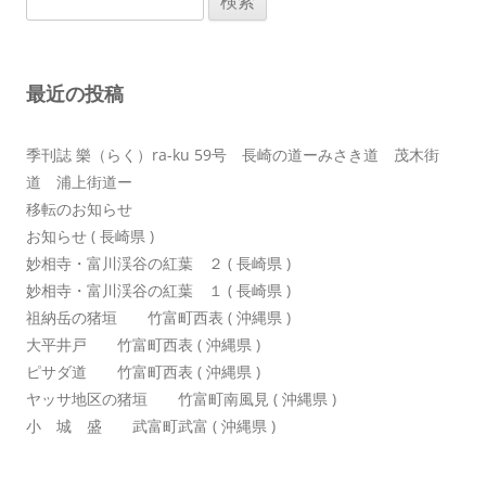
ゲ
索:
ー
シ
最近の投稿
ョ
ン
季刊誌 樂（らく）ra-ku 59号 長崎の道ーみさき道 茂木街
道 浦上街道ー
移転のお知らせ
お知らせ ( 長崎県 )
妙相寺・富川渓谷の紅葉 ２ ( 長崎県 )
妙相寺・富川渓谷の紅葉 １ ( 長崎県 )
祖納岳の猪垣 竹富町西表 ( 沖縄県 )
大平井戸 竹富町西表 ( 沖縄県 )
ピサダ道 竹富町西表 ( 沖縄県 )
ヤッサ地区の猪垣 竹富町南風見 ( 沖縄県 )
小 城 盛 武富町武富 ( 沖縄県 )