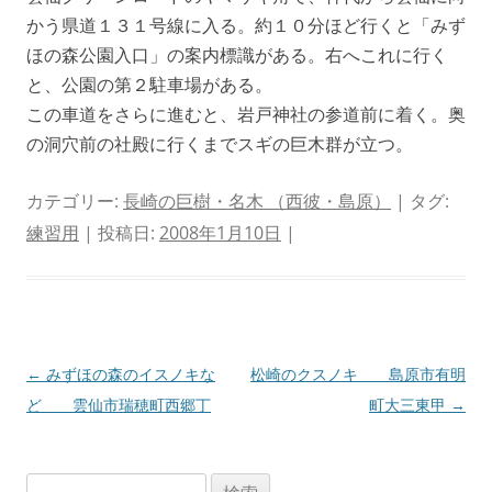
かう県道１３１号線に入る。約１０分ほど行くと「みず
ほの森公園入口」の案内標識がある。右へこれに行く
と、公園の第２駐車場がある。
この車道をさらに進むと、岩戸神社の参道前に着く。奥
の洞穴前の社殿に行くまでスギの巨木群が立つ。
カテゴリー:
長崎の巨樹・名木 （西彼・島原）
| タグ:
練習用
| 投稿日:
2008年1月10日
|
投
←
みずほの森のイスノキな
松崎のクスノキ 島原市有明
稿
ど 雲仙市瑞穂町西郷丁
町大三東甲
→
ナ
ビ
検