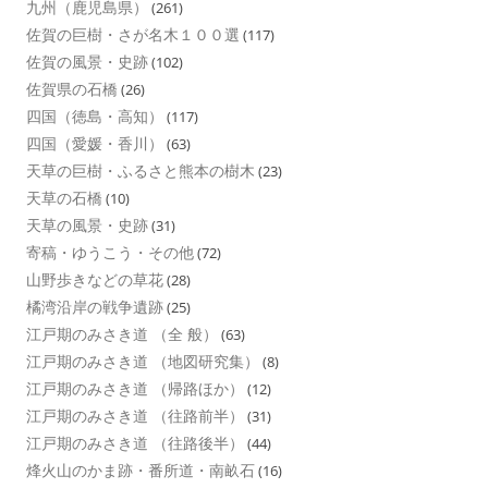
九州（鹿児島県）
(261)
佐賀の巨樹・さが名木１００選
(117)
佐賀の風景・史跡
(102)
佐賀県の石橋
(26)
四国（徳島・高知）
(117)
四国（愛媛・香川）
(63)
天草の巨樹・ふるさと熊本の樹木
(23)
天草の石橋
(10)
天草の風景・史跡
(31)
寄稿・ゆうこう・その他
(72)
山野歩きなどの草花
(28)
橘湾沿岸の戦争遺跡
(25)
江戸期のみさき道 （全 般）
(63)
江戸期のみさき道 （地図研究集）
(8)
江戸期のみさき道 （帰路ほか）
(12)
江戸期のみさき道 （往路前半）
(31)
江戸期のみさき道 （往路後半）
(44)
烽火山のかま跡・番所道・南畝石
(16)