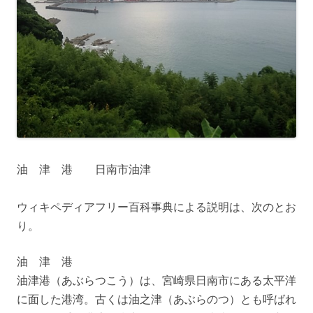
油 津 港 日南市油津
ウィキペディアフリー百科事典による説明は、次のとお
り。
油 津 港
油津港（あぶらつこう）は、宮崎県日南市にある太平洋
に面した港湾。古くは油之津（あぶらのつ）とも呼ばれ