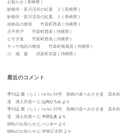
お知らせ ( 長崎県 )
妙相寺・富川渓谷の紅葉 ２ ( 長崎県 )
妙相寺・富川渓谷の紅葉 １ ( 長崎県 )
祖納岳の猪垣 竹富町西表 ( 沖縄県 )
大平井戸 竹富町西表 ( 沖縄県 )
ピサダ道 竹富町西表 ( 沖縄県 )
ヤッサ地区の猪垣 竹富町南風見 ( 沖縄県 )
小 城 盛 武富町武富 ( 沖縄県 )
最近のコメント
季刊誌 樂（らく）ra-ku 59号 長崎の道ーみさき道 茂木街
道 浦上街道ー
に
山内ひろみ
より
季刊誌 樂（らく）ra-ku 59号 長崎の道ーみさき道 茂木街
道 浦上街道ー
に
半田弘美
より
移転のお知らせ
に
ハンター
より
移転のお知らせ
伊神正太郎
に
より