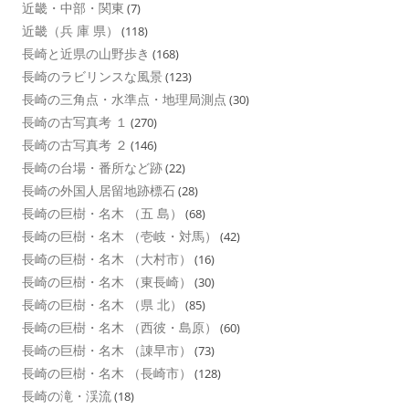
近畿・中部・関東
(7)
近畿（兵 庫 県）
(118)
長崎と近県の山野歩き
(168)
長崎のラビリンスな風景
(123)
長崎の三角点・水準点・地理局測点
(30)
長崎の古写真考 １
(270)
長崎の古写真考 ２
(146)
長崎の台場・番所など跡
(22)
長崎の外国人居留地跡標石
(28)
長崎の巨樹・名木 （五 島）
(68)
長崎の巨樹・名木 （壱岐・対馬）
(42)
長崎の巨樹・名木 （大村市）
(16)
長崎の巨樹・名木 （東長崎）
(30)
長崎の巨樹・名木 （県 北）
(85)
長崎の巨樹・名木 （西彼・島原）
(60)
長崎の巨樹・名木 （諌早市）
(73)
長崎の巨樹・名木 （長崎市）
(128)
長崎の滝・渓流
(18)