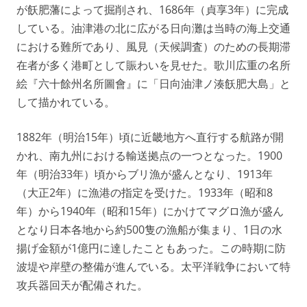
が飫肥藩によって掘削され、1686年（貞享3年）に完成
している。油津港の北に広がる日向灘は当時の海上交通
における難所であり、風見（天候調査）のための長期滞
在者が多く港町として賑わいを見せた。歌川広重の名所
絵『六十餘州名所圖會』に「日向油津ノ湊飫肥大島」と
して描かれている。
1882年（明治15年）頃に近畿地方へ直行する航路が開
かれ、南九州における輸送拠点の一つとなった。1900
年（明治33年）頃からブリ漁が盛んとなり、1913年
（大正2年）に漁港の指定を受けた。1933年（昭和8
年）から1940年（昭和15年）にかけてマグロ漁が盛ん
となり日本各地から約500隻の漁船が集まり、1日の水
揚げ金額が1億円に達したこともあった。この時期に防
波堤や岸壁の整備が進んでいる。太平洋戦争において特
攻兵器回天が配備された。