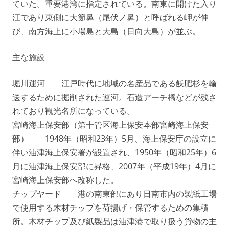
ていた。重要港湾に指定されている。南東に開けた入り
江であり東側に大節鼻（尾伏ノ鼻）と呼ばれる岬が伸
び、南方海上に小場島と大島（日向大島）が並ぶ。
主な施設
堀川運河 江戸時代に地域の名産品である飫肥杉を輸
送するために掘削された運河。石造アーチ橋などが残さ
れており観光名所になっている。
宮崎海上保安部（第十管区海上保安本部宮崎海上保安
部） 1948年（昭和23年）5月、海上保安庁の設立に
伴い油津海上保安署が設置され、1950年（昭和25年）6
月に油津海上保安部に昇格、2007年（平成19年）4月に
宮崎海上保安部へ改称した。
チップヤード 港の南東部にあり日南市内の製紙工場
で使用する木材チップを荷揚げ・保管するための集積
所。木材チップ及び紙製品は油津港で取り扱う貨物の主