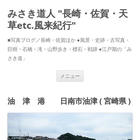
みさき道人 "長崎・佐賀・天
草etc.風来紀行"
■写真ブログ／長崎・佐賀ほか ●風景・史跡・古写真・
巨樹・石橋・滝・山野歩き・標石・戦跡 ●江戸期の「み
さき道」
コ
メニュー
ン
テ
ン
ツ
へ
油 津 港 日南市油津 ( 宮崎県 )
ス
キ
ッ
プ