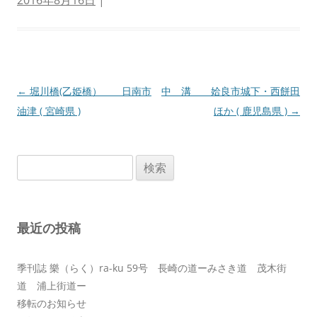
2016年8月16日
|
投
←
堀川橋(乙姫橋） 日南市
中 溝 姶良市城下・西餅田
稿
油津 ( 宮崎県 )
ほか ( 鹿児島県 )
→
ナ
ビ
検
ゲ
索:
ー
シ
最近の投稿
ョ
ン
季刊誌 樂（らく）ra-ku 59号 長崎の道ーみさき道 茂木街
道 浦上街道ー
移転のお知らせ