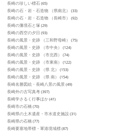
長崎の珍しい標石
(65)
長崎の石・岩・石造物 （県南北）
(33)
長崎の石・岩・石造物 （長崎市）
(92)
長崎の藩境石と塚
(29)
長崎の西空の夕日
(93)
長崎の風景・史跡 （三和野母崎）
(75)
長崎の風景・史跡 （市中央）
(124)
長崎の風景・史跡 （市北西）
(74)
長崎の風景・史跡 （市東南）
(122)
長崎の風景・史跡 （県 北）
(153)
長崎の風景・史跡 （県 南）
(154)
長崎名勝図絵・長崎八景の風景
(49)
長崎外の古写真考
(397)
長崎学さるく行事ほか
(41)
長崎市の石橋
(70)
長崎県の土木遺産・市水道史施設
(31)
長崎県の石橋
(77)
長崎要塞地帯標・軍港境域標
(87)