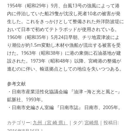
1954年（昭和29年）9月、台風13号の強風によって港
内に停泊していた船29隻が沈没し死者10名の被害が発
生した。これをきっかけとして整備された外洋防波堤に
おいて日本で初めてテトラポッドが使用されている。
1960年（昭和35年）5月24日早朝、チリ地震津波によ
り潮位が約1.5m変動し木材や漁船が流出する被害を受
けた。1963年（昭和38年）に港の東側に石油基地が建
設された。1973年（昭和48年）以降、宮崎港の整備が
進むのに伴い、輸送拠点としての地位を失いつつある。
参考文献
・日南市産業活性化協議会編 『油津 −海と光と風と−』
鉱脈社、1993年。
・日南市史編さん室編 『日南市誌』 日南市、2005年。
カテゴリー:
九州（宮 崎 県）
| タグ:
宮崎県
| 投稿日: