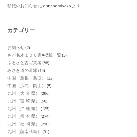
移転のお知らせ
に
onnanomiyako
より
カテゴリー
お知らせ
(2)
さが名木１００選■掲載一覧
(3)
ふるさと古写真考
(88)
みさき道の道塚
(14)
中国（島根・鳥取）
(22)
中国（広島・岡山）
(5)
九州（大 分 県）
(296)
九州（宮 崎 県）
(58)
九州（沖 縄 県）
(125)
九州（熊 本 県）
(274)
九州（福 岡 県）
(210)
九州（薩南諸島）
(91)