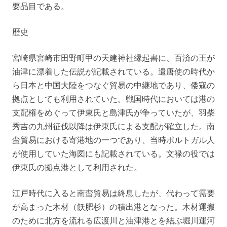
要品目である。
歴史
宮崎県宮崎市田野町甲の天建神社縁起書に、百済の王が
油津に漂着した伝説が記載されている。遣唐使の時代か
ら日本と中国大陸をつなぐ貿易の中継地であり、倭寇の
拠点としても利用されていた。戦国時代においては港の
支配権をめぐって伊東氏と島津氏が争っていたが、羽柴
秀吉の九州征伐以降は伊東氏による支配が確立した。南
蛮貿易における寄港地の一つであり、当時ポルトガル人
が使用していた海図にも記載されている。文禄の役では
伊東氏の拠点港として利用された。
江戸時代に入ると南蛮貿易は終息したが、代わって需要
が高まった木材（飫肥杉）の積出港となった。木材運搬
のために北方を流れる広渡川と油津港とを結ぶ堀川運河