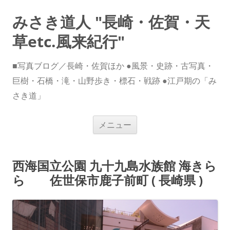
みさき道人 "長崎・佐賀・天
草etc.風来紀行"
■写真ブログ／長崎・佐賀ほか ●風景・史跡・古写真・
巨樹・石橋・滝・山野歩き・標石・戦跡 ●江戸期の「み
さき道」
コ
メニュー
ン
テ
ン
ツ
へ
西海国立公園 九十九島水族館 海きら
ス
キ
ら 佐世保市鹿子前町 ( 長崎県 )
ッ
プ