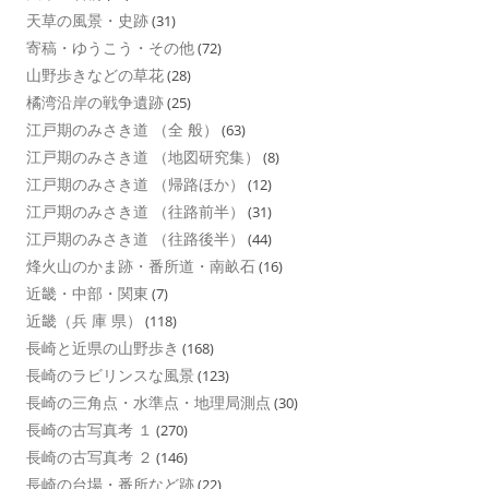
天草の風景・史跡
(31)
寄稿・ゆうこう・その他
(72)
山野歩きなどの草花
(28)
橘湾沿岸の戦争遺跡
(25)
江戸期のみさき道 （全 般）
(63)
江戸期のみさき道 （地図研究集）
(8)
江戸期のみさき道 （帰路ほか）
(12)
江戸期のみさき道 （往路前半）
(31)
江戸期のみさき道 （往路後半）
(44)
烽火山のかま跡・番所道・南畝石
(16)
近畿・中部・関東
(7)
近畿（兵 庫 県）
(118)
長崎と近県の山野歩き
(168)
長崎のラビリンスな風景
(123)
長崎の三角点・水準点・地理局測点
(30)
長崎の古写真考 １
(270)
長崎の古写真考 ２
(146)
長崎の台場・番所など跡
(22)