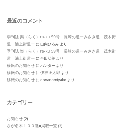
最近のコメント
季刊誌 樂（らく）ra-ku 59号 長崎の道ーみさき道 茂木街
道 浦上街道ー
に
山内ひろみ
より
季刊誌 樂（らく）ra-ku 59号 長崎の道ーみさき道 茂木街
道 浦上街道ー
に
半田弘美
より
移転のお知らせ
に
ハンター
より
移転のお知らせ
伊神正太郎
に
より
移転のお知らせ
に
onnanomiyako
より
カテゴリー
お知らせ
(2)
さが名木１００選■掲載一覧
(3)