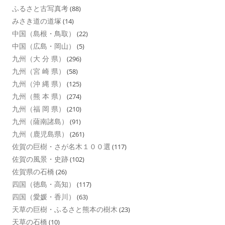
ふるさと古写真考
(88)
みさき道の道塚
(14)
中国（島根・鳥取）
(22)
中国（広島・岡山）
(5)
九州（大 分 県）
(296)
九州（宮 崎 県）
(58)
九州（沖 縄 県）
(125)
九州（熊 本 県）
(274)
九州（福 岡 県）
(210)
九州（薩南諸島）
(91)
九州（鹿児島県）
(261)
佐賀の巨樹・さが名木１００選
(117)
佐賀の風景・史跡
(102)
佐賀県の石橋
(26)
四国（徳島・高知）
(117)
四国（愛媛・香川）
(63)
天草の巨樹・ふるさと熊本の樹木
(23)
天草の石橋
(10)