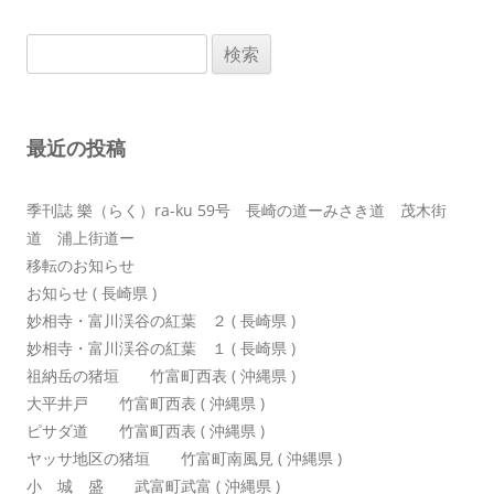
ゲ
検
ー
索:
シ
ョ
最近の投稿
ン
季刊誌 樂（らく）ra-ku 59号 長崎の道ーみさき道 茂木街
道 浦上街道ー
移転のお知らせ
お知らせ ( 長崎県 )
妙相寺・富川渓谷の紅葉 ２ ( 長崎県 )
妙相寺・富川渓谷の紅葉 １ ( 長崎県 )
祖納岳の猪垣 竹富町西表 ( 沖縄県 )
大平井戸 竹富町西表 ( 沖縄県 )
ピサダ道 竹富町西表 ( 沖縄県 )
ヤッサ地区の猪垣 竹富町南風見 ( 沖縄県 )
小 城 盛 武富町武富 ( 沖縄県 )