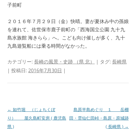
子前町
２０１６年７月２９日（金）快晴。妻が夏休み中の孫娘
を連れて、佐世保市鹿子前町の「西海国立公園 九十九
島水族館 海きらら」へ。こども向け催しが多く、九十
九島遊覧船には乗る時間がなかった。
カテゴリー:
長崎の風景・史跡 （県 北）
| タグ:
長崎県
| 投稿日:
2016年7月30日
|
投
←
如竹堀 （じょちくぼ
島原半島めぐり １ 岳棚
稿
り） 屋久島町安房 ( 鹿児島
田・雲仙仁田峠・島原・原城跡
ナ
県 )
( 長崎県 )
→
ビ