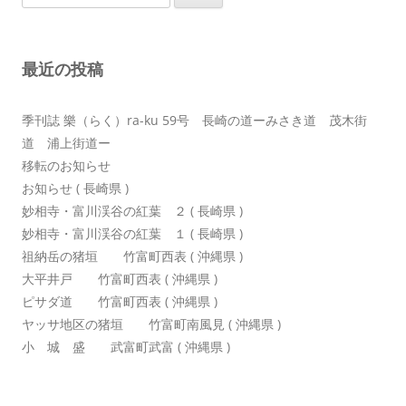
索:
ー
シ
最近の投稿
ョ
ン
季刊誌 樂（らく）ra-ku 59号 長崎の道ーみさき道 茂木街
道 浦上街道ー
移転のお知らせ
お知らせ ( 長崎県 )
妙相寺・富川渓谷の紅葉 ２ ( 長崎県 )
妙相寺・富川渓谷の紅葉 １ ( 長崎県 )
祖納岳の猪垣 竹富町西表 ( 沖縄県 )
大平井戸 竹富町西表 ( 沖縄県 )
ピサダ道 竹富町西表 ( 沖縄県 )
ヤッサ地区の猪垣 竹富町南風見 ( 沖縄県 )
小 城 盛 武富町武富 ( 沖縄県 )