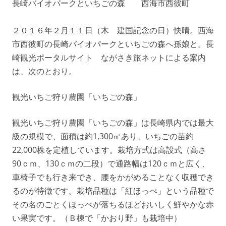
長崎バイオパークといちごの森 西海市西彼町
２０１６年２月１１日（木 建国記念の日）快晴。西海
市西彼町の長崎バイオパークといちごの森へ孫娘と。長
崎観光ポータルサイト ながさき旅ネットによる案内
は、次のとおり。
観光いちご狩り農園「いちごの森」
観光いちご狩り農園「いちごの森」は長崎県内では最大
級の規模で、面積は約1,300㎡あり、いちごの苗約
22,000株を定植しています。栽培方式は高設式（高さ
90ｃｍ、130ｃｍの二段）で通路幅は120ｃｍと広く、
車椅子でも行き来でき、腰をかがめることなく収穫でき
るのが特徴です。栽培品種は「紅ほっぺ」という品種で
その名のごとくほっぺが落ちるほどおいしく鮮やかな赤
い果実です。（Ｂ棟で「かおり野」も栽培中）