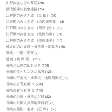
山野歩きなどの草花
(28)
橘湾沿岸の戦争遺跡
(25)
江戸期のみさき道 （全 般）
(63)
江戸期のみさき道 （地図研究集）
(8)
江戸期のみさき道 （帰路ほか）
(12)
江戸期のみさき道 （往路前半）
(31)
江戸期のみさき道 （往路後半）
(44)
烽火山のかま跡・番所道・南畝石
(16)
近畿・中部・関東
(7)
近畿（兵 庫 県）
(118)
長崎と近県の山野歩き
(168)
長崎のラビリンスな風景
(123)
長崎の三角点・水準点・地理局測点
(30)
長崎の古写真考 １
(270)
長崎の古写真考 ２
(146)
長崎の台場・番所など跡
(22)
長崎の外国人居留地跡標石
(28)
長崎の巨樹・名木 （五 島）
(68)