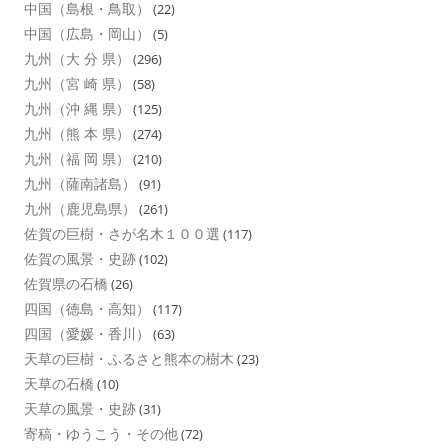
中国（島根・鳥取）
(22)
中国（広島・岡山）
(5)
九州（大 分 県）
(296)
九州（宮 崎 県）
(58)
九州（沖 縄 県）
(125)
九州（熊 本 県）
(274)
九州（福 岡 県）
(210)
九州（薩南諸島）
(91)
九州（鹿児島県）
(261)
佐賀の巨樹・さが名木１００選
(117)
佐賀の風景・史跡
(102)
佐賀県の石橋
(26)
四国（徳島・高知）
(117)
四国（愛媛・香川）
(63)
天草の巨樹・ふるさと熊本の樹木
(23)
天草の石橋
(10)
天草の風景・史跡
(31)
寄稿・ゆうこう・その他
(72)