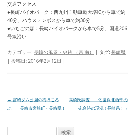
交通アクセス
●長崎バイオパーク：西九州自動車道大塔ICから車で約
40分、ハウステンボスから車で約30分
●いちごの森：長崎バイオパークから車で5分、国道206
号線沿い
カテゴリー:
長崎の風景・史跡 （県 南）
| タグ:
長崎県
| 投稿日:
2016年2月12日
|
投
←
宮崎ダム公園の梅ほころ
高橋氏調査 佐世保北西部の
稿
ぶ 長崎市宮崎町 ( 長崎県 )
砲台跡の現況 ( 長崎県 )
→
ナ
ビ
検
ゲ