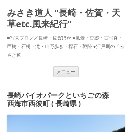
みさき道人 "長崎・佐賀・天
草etc.風来紀行"
■写真ブログ／長崎・佐賀ほか ●風景・史跡・古写真・
巨樹・石橋・滝・山野歩き・標石・戦跡 ●江戸期の「み
さき道」
コ
メニュー
ン
テ
ン
ツ
へ
長崎バイオパークといちごの森
ス
キ
西海市西彼町 ( 長崎県 )
ッ
プ