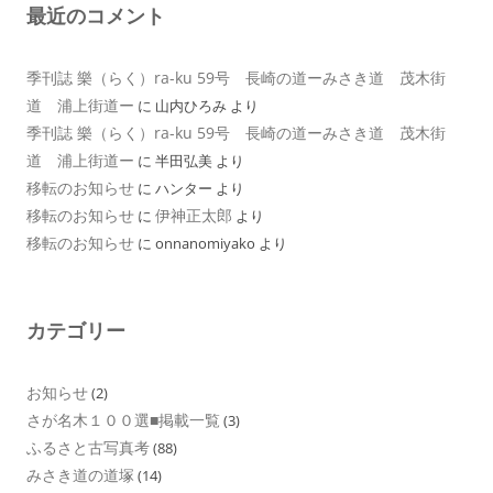
最近のコメント
季刊誌 樂（らく）ra-ku 59号 長崎の道ーみさき道 茂木街
道 浦上街道ー
に
山内ひろみ
より
季刊誌 樂（らく）ra-ku 59号 長崎の道ーみさき道 茂木街
道 浦上街道ー
に
半田弘美
より
移転のお知らせ
に
ハンター
より
移転のお知らせ
伊神正太郎
に
より
移転のお知らせ
に
onnanomiyako
より
カテゴリー
お知らせ
(2)
さが名木１００選■掲載一覧
(3)
ふるさと古写真考
(88)
みさき道の道塚
(14)