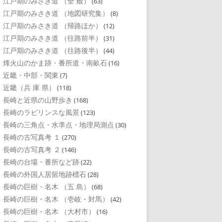
江戸期のみさき道 （全 般）
(63)
江戸期のみさき道 （地図研究集）
(8)
江戸期のみさき道 （帰路ほか）
(12)
江戸期のみさき道 （往路前半）
(31)
江戸期のみさき道 （往路後半）
(44)
烽火山のかま跡・番所道・南畝石
(16)
近畿・中部・関東
(7)
近畿（兵 庫 県）
(118)
長崎と近県の山野歩き
(168)
長崎のラビリンスな風景
(123)
長崎の三角点・水準点・地理局測点
(30)
長崎の古写真考 １
(270)
長崎の古写真考 ２
(146)
長崎の台場・番所など跡
(22)
長崎の外国人居留地跡標石
(28)
長崎の巨樹・名木 （五 島）
(68)
長崎の巨樹・名木 （壱岐・対馬）
(42)
長崎の巨樹・名木 （大村市）
(16)