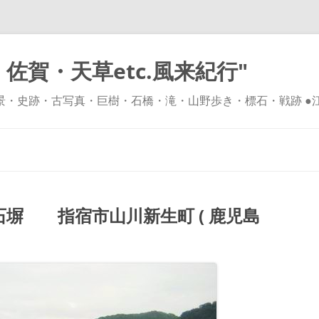
佐賀・天草etc.風来紀行"
風景・史跡・古写真・巨樹・石橋・滝・山野歩き・標石・戦跡 ●
コ
ン
テ
ン
ツ
へ
ス
キ
塀 指宿市山川新生町 ( 鹿児島
ッ
プ