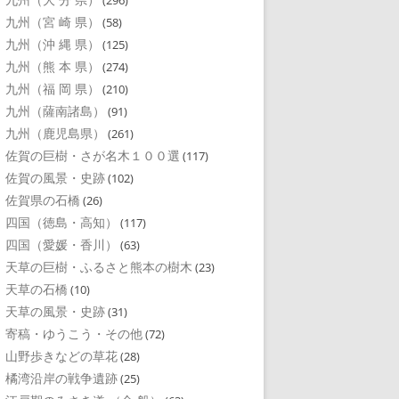
(296)
九州（宮 崎 県）
(58)
九州（沖 縄 県）
(125)
九州（熊 本 県）
(274)
九州（福 岡 県）
(210)
九州（薩南諸島）
(91)
九州（鹿児島県）
(261)
佐賀の巨樹・さが名木１００選
(117)
佐賀の風景・史跡
(102)
佐賀県の石橋
(26)
四国（徳島・高知）
(117)
四国（愛媛・香川）
(63)
天草の巨樹・ふるさと熊本の樹木
(23)
天草の石橋
(10)
天草の風景・史跡
(31)
寄稿・ゆうこう・その他
(72)
山野歩きなどの草花
(28)
橘湾沿岸の戦争遺跡
(25)