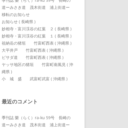
季刊誌 樂（らく）ra-ku 59号 長崎の
道ーみさき道 茂木街道 浦上街道ー
移転のお知らせ
お知らせ ( 長崎県 )
妙相寺・富川渓谷の紅葉 ２ ( 長崎県 )
妙相寺・富川渓谷の紅葉 １ ( 長崎県 )
祖納岳の猪垣 竹富町西表 ( 沖縄県 )
大平井戸 竹富町西表 ( 沖縄県 )
ピサダ道 竹富町西表 ( 沖縄県 )
ヤッサ地区の猪垣 竹富町南風見 ( 沖
縄県 )
小 城 盛 武富町武富 ( 沖縄県 )
最近のコメント
季刊誌 樂（らく）ra-ku 59号 長崎の
道ーみさき道 茂木街道 浦上街道ー