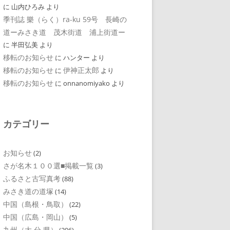
に
山内ひろみ
より
季刊誌 樂（らく）ra-ku 59号 長崎の
道ーみさき道 茂木街道 浦上街道ー
に
半田弘美
より
移転のお知らせ
に
ハンター
より
移転のお知らせ
伊神正太郎
に
より
移転のお知らせ
に
onnanomiyako
より
カテゴリー
お知らせ
(2)
さが名木１００選■掲載一覧
(3)
ふるさと古写真考
(88)
みさき道の道塚
(14)
中国（島根・鳥取）
(22)
中国（広島・岡山）
(5)
九州（大 分 県）