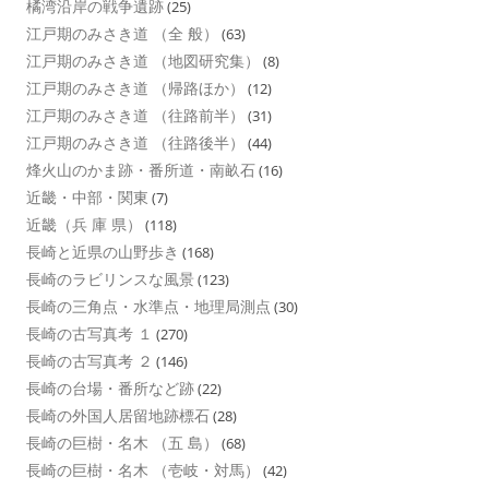
橘湾沿岸の戦争遺跡
(25)
江戸期のみさき道 （全 般）
(63)
江戸期のみさき道 （地図研究集）
(8)
江戸期のみさき道 （帰路ほか）
(12)
江戸期のみさき道 （往路前半）
(31)
江戸期のみさき道 （往路後半）
(44)
烽火山のかま跡・番所道・南畝石
(16)
近畿・中部・関東
(7)
近畿（兵 庫 県）
(118)
長崎と近県の山野歩き
(168)
長崎のラビリンスな風景
(123)
長崎の三角点・水準点・地理局測点
(30)
長崎の古写真考 １
(270)
長崎の古写真考 ２
(146)
長崎の台場・番所など跡
(22)
長崎の外国人居留地跡標石
(28)
長崎の巨樹・名木 （五 島）
(68)
長崎の巨樹・名木 （壱岐・対馬）
(42)