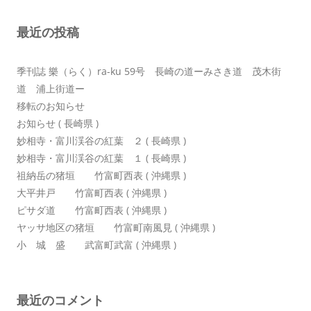
ョ
最近の投稿
ン
季刊誌 樂（らく）ra-ku 59号 長崎の道ーみさき道 茂木街
道 浦上街道ー
移転のお知らせ
お知らせ ( 長崎県 )
妙相寺・富川渓谷の紅葉 ２ ( 長崎県 )
妙相寺・富川渓谷の紅葉 １ ( 長崎県 )
祖納岳の猪垣 竹富町西表 ( 沖縄県 )
大平井戸 竹富町西表 ( 沖縄県 )
ピサダ道 竹富町西表 ( 沖縄県 )
ヤッサ地区の猪垣 竹富町南風見 ( 沖縄県 )
小 城 盛 武富町武富 ( 沖縄県 )
最近のコメント