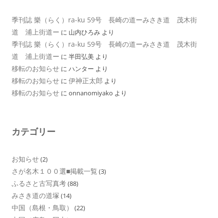
季刊誌 樂（らく）ra-ku 59号 長崎の道ーみさき道 茂木街
道 浦上街道ー
に
山内ひろみ
より
季刊誌 樂（らく）ra-ku 59号 長崎の道ーみさき道 茂木街
道 浦上街道ー
に
半田弘美
より
移転のお知らせ
に
ハンター
より
移転のお知らせ
伊神正太郎
に
より
移転のお知らせ
に
onnanomiyako
より
カテゴリー
お知らせ
(2)
さが名木１００選■掲載一覧
(3)
ふるさと古写真考
(88)
みさき道の道塚
(14)
中国（島根・鳥取）
(22)