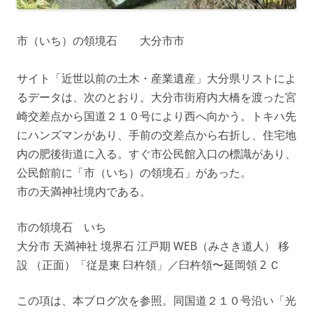
市（いち）の領境石 大分市市
サイト「近世以前の土木・産業遺産」大分県リストによ
るデータは、次のとおり。大分市街府内大橋を渡った宮
崎交差点から国道２１０号により西へ向かう。トキハ先
にハンズマンがあり、手前の交差点から右折し、住宅地
内の肥後街道に入る。すぐ市公民館入口の標識があり、
公民館前に「市（いち）の領境石」があった。
市の天満神社境内である。
市の領境石 いち
大分市 天満神社 境界石 江戸期 WEB（みさき道人） 移
設 （正面）「従是東 臼杵領」／臼杵領〜延岡領 2 Ｃ
この項は、本ブログ次を参照。同国道２１０号沿い「光