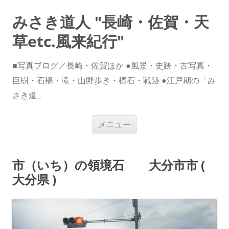
みさき道人 "長崎・佐賀・天
草etc.風来紀行"
■写真ブログ／長崎・佐賀ほか ●風景・史跡・古写真・
巨樹・石橋・滝・山野歩き・標石・戦跡 ●江戸期の「み
さき道」
コ
メニュー
ン
テ
ン
ツ
へ
市（いち）の領境石 大分市市 (
ス
キ
大分県 )
ッ
プ