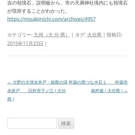
吉の領境石」説明板から、市の天満神社境内にも領境石
が現存することがわかった。
https://misakimichi.com/archives/4957
カテゴリー:
九州（大 分 県）
| タグ:
大分県
| 投稿日:
2015年11月23日
|
投
←
大野の大清水井戸・徳尾の清
杵築の馬つなぎ石１ 杵築市
稿
水井戸 臼杵市下ノ江 ( 大分
南杵築 ( 大分県 )
→
ナ
県 )
ビ
ゲ
検
ー
索:
シ