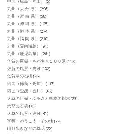
中国（広島・岡山）
(5)
九州（大 分 県）
(296)
九州（宮 崎 県）
(58)
九州（沖 縄 県）
(125)
九州（熊 本 県）
(274)
九州（福 岡 県）
(210)
九州（薩南諸島）
(91)
九州（鹿児島県）
(261)
佐賀の巨樹・さが名木１００選
(117)
佐賀の風景・史跡
(102)
佐賀県の石橋
(26)
四国（徳島・高知）
(117)
四国（愛媛・香川）
(63)
天草の巨樹・ふるさと熊本の樹木
(23)
天草の石橋
(10)
天草の風景・史跡
(31)
寄稿・ゆうこう・その他
(72)
山野歩きなどの草花
(28)