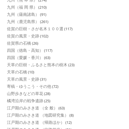
(274)
九州（福 岡 県）
(210)
九州（薩南諸島）
(91)
九州（鹿児島県）
(261)
佐賀の巨樹・さが名木１００選
(117)
佐賀の風景・史跡
(102)
佐賀県の石橋
(26)
四国（徳島・高知）
(117)
四国（愛媛・香川）
(63)
天草の巨樹・ふるさと熊本の樹木
(23)
天草の石橋
(10)
天草の風景・史跡
(31)
寄稿・ゆうこう・その他
(72)
山野歩きなどの草花
(28)
橘湾沿岸の戦争遺跡
(25)
江戸期のみさき道 （全 般）
(63)
江戸期のみさき道 （地図研究集）
(8)
江戸期のみさき道 （帰路ほか）
(12)