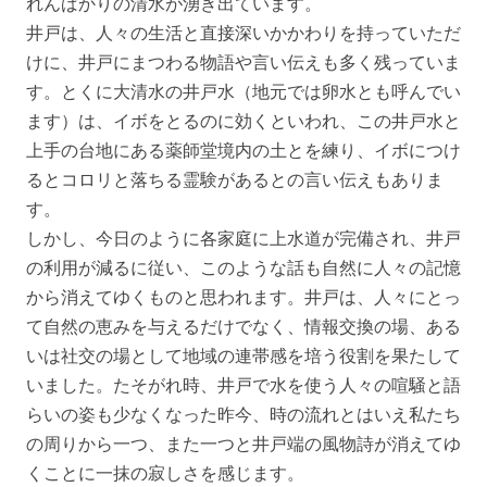
れんばかりの清水が湧き出ています。
井戸は、人々の生活と直接深いかかわりを持っていただ
けに、井戸にまつわる物語や言い伝えも多く残っていま
す。とくに大清水の井戸水（地元では卵水とも呼んでい
ます）は、イボをとるのに効くといわれ、この井戸水と
上手の台地にある薬師堂境内の土とを練り、イボにつけ
るとコロリと落ちる霊験があるとの言い伝えもありま
す。
しかし、今日のように各家庭に上水道が完備され、井戸
の利用が減るに従い、このような話も自然に人々の記憶
から消えてゆくものと思われます。井戸は、人々にとっ
て自然の恵みを与えるだけでなく、情報交換の場、ある
いは社交の場として地域の連帯感を培う役割を果たして
いました。たそがれ時、井戸で水を使う人々の喧騒と語
らいの姿も少なくなった昨今、時の流れとはいえ私たち
の周りから一つ、また一つと井戸端の風物詩が消えてゆ
くことに一抹の寂しさを感じます。