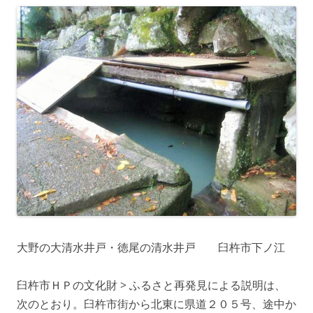
大野の大清水井戸・徳尾の清水井戸 臼杵市下ノ江
臼杵市ＨＰの文化財 > ふるさと再発見による説明は、
次のとおり。臼杵市街から北東に県道２０５号、途中か