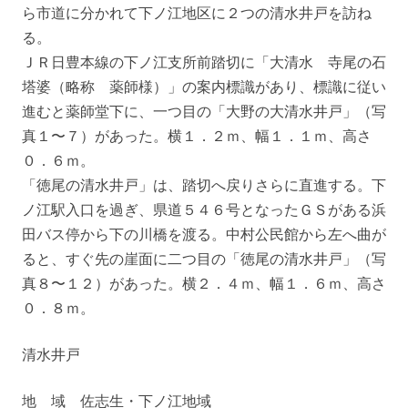
ら市道に分かれて下ノ江地区に２つの清水井戸を訪ね
る。
ＪＲ日豊本線の下ノ江支所前踏切に「大清水 寺尾の石
塔婆（略称 薬師様）」の案内標識があり、標識に従い
進むと薬師堂下に、一つ目の「大野の大清水井戸」（写
真１〜７）があった。横１．２ｍ、幅１．１ｍ、高さ
０．６ｍ。
「徳尾の清水井戸」は、踏切へ戻りさらに直進する。下
ノ江駅入口を過ぎ、県道５４６号となったＧＳがある浜
田バス停から下の川橋を渡る。中村公民館から左へ曲が
ると、すぐ先の崖面に二つ目の「徳尾の清水井戸」（写
真８〜１２）があった。横２．４ｍ、幅１．６ｍ、高さ
０．８ｍ。
清水井戸
地 域 佐志生・下ノ江地域