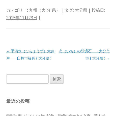
カテゴリー:
九州（大 分 県）
| タグ:
大分県
| 投稿日:
2015年11月23日
|
投
←
平清水（ひらそうず）大井
市（いち）の領境石 大分市
稿
戸 臼杵市福良 ( 大分県 )
市 ( 大分県 )
→
ナ
ビ
検
ゲ
索:
ー
シ
最近の投稿
ョ
ン
季刊誌 樂（らく）ra-ku 59号 長崎の道ーみさき道 茂木街