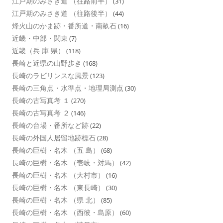
江戸期のみさき道 （往路前半）
(31)
江戸期のみさき道 （往路後半）
(44)
烽火山のかま跡・番所道・南畝石
(16)
近畿・中部・関東
(7)
近畿（兵 庫 県）
(118)
長崎と近県の山野歩き
(168)
長崎のラビリンスな風景
(123)
長崎の三角点・水準点・地理局測点
(30)
長崎の古写真考 １
(270)
長崎の古写真考 ２
(146)
長崎の台場・番所など跡
(22)
長崎の外国人居留地跡標石
(28)
長崎の巨樹・名木 （五 島）
(68)
長崎の巨樹・名木 （壱岐・対馬）
(42)
長崎の巨樹・名木 （大村市）
(16)
長崎の巨樹・名木 （東長崎）
(30)
長崎の巨樹・名木 （県 北）
(85)
長崎の巨樹・名木 （西彼・島原）
(60)