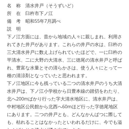
名 称 清水井戸（そうずいど）
所 在 臼杵市下ノ江
備 考 昭和55年7月調べ
説 明
下ノ江方面には、昔から地域の人々に親しまれ、利用さ
れてきた井戸があります。これらの井戸の水は、臼杵の
三大清水井戸に数え上げられていたほどで、一に臼杵の
平清水、二に大野の大清水、三に徳尾の清水井戸と呼ば
れ、豊富な水量とその清らかさは、使う人々にとって一
種の清涼剤となっていたと思われます。
下ノ江地区に今も残っている二つの清水井戸のうち大清
水井戸は、下ノ江小学校から日豊本線の踏切をわたり、
北へ200mばかり行った字大清水地区に、清水井戸は、
中村地区公民館から北西へ60mほど行った字徳尾地区
にあります。二つの井戸とも、どんなかんばつに際して
も、枯れることはなかったといわれるだけに、今でも溢