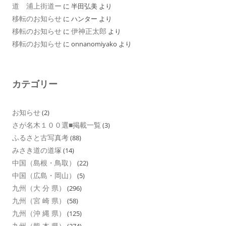
道 浦上街道ー
に
半田弘美
より
移転のお知らせ
に
ハンター
より
移転のお知らせ
伊神正太郎
に
より
移転のお知らせ
に
onnanomiyako
より
カテゴリー
お知らせ
(2)
さが名木１００選■掲載一覧
(3)
ふるさと古写真考
(88)
みさき道の道塚
(14)
中国（島根・鳥取）
(22)
中国（広島・岡山）
(5)
九州（大 分 県）
(296)
九州（宮 崎 県）
(58)
九州（沖 縄 県）
(125)
九州（熊 本 県）