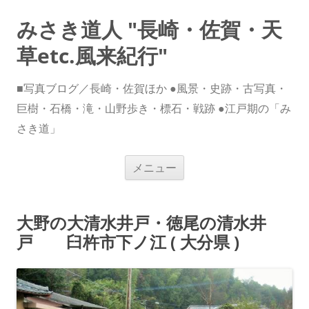
みさき道人 "長崎・佐賀・天
草etc.風来紀行"
■写真ブログ／長崎・佐賀ほか ●風景・史跡・古写真・
巨樹・石橋・滝・山野歩き・標石・戦跡 ●江戸期の「み
さき道」
コ
メニュー
ン
テ
ン
ツ
へ
大野の大清水井戸・徳尾の清水井
ス
キ
戸 臼杵市下ノ江 ( 大分県 )
ッ
プ