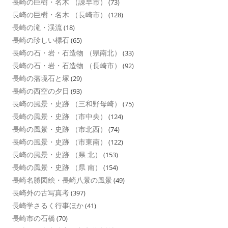
長崎の巨樹・名木 （諌早市）
(73)
長崎の巨樹・名木 （長崎市）
(128)
長崎の滝・渓流
(18)
長崎の珍しい標石
(65)
長崎の石・岩・石造物 （県南北）
(33)
長崎の石・岩・石造物 （長崎市）
(92)
長崎の藩境石と塚
(29)
長崎の西空の夕日
(93)
長崎の風景・史跡 （三和野母崎）
(75)
長崎の風景・史跡 （市中央）
(124)
長崎の風景・史跡 （市北西）
(74)
長崎の風景・史跡 （市東南）
(122)
長崎の風景・史跡 （県 北）
(153)
長崎の風景・史跡 （県 南）
(154)
長崎名勝図絵・長崎八景の風景
(49)
長崎外の古写真考
(397)
長崎学さるく行事ほか
(41)
長崎市の石橋
(70)