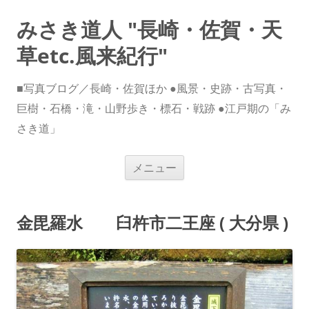
みさき道人 "長崎・佐賀・天
草etc.風来紀行"
■写真ブログ／長崎・佐賀ほか ●風景・史跡・古写真・
巨樹・石橋・滝・山野歩き・標石・戦跡 ●江戸期の「み
さき道」
コ
メニュー
ン
テ
ン
ツ
へ
金毘羅水 臼杵市二王座 ( 大分県 )
ス
キ
ッ
プ