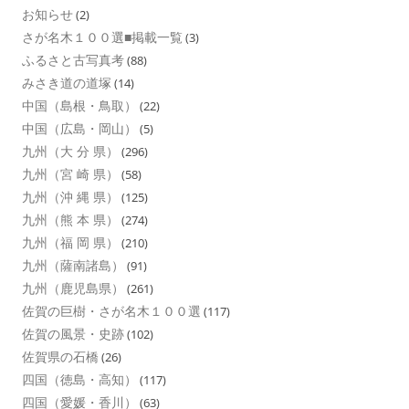
お知らせ
(2)
さが名木１００選■掲載一覧
(3)
ふるさと古写真考
(88)
みさき道の道塚
(14)
中国（島根・鳥取）
(22)
中国（広島・岡山）
(5)
九州（大 分 県）
(296)
九州（宮 崎 県）
(58)
九州（沖 縄 県）
(125)
九州（熊 本 県）
(274)
九州（福 岡 県）
(210)
九州（薩南諸島）
(91)
九州（鹿児島県）
(261)
佐賀の巨樹・さが名木１００選
(117)
佐賀の風景・史跡
(102)
佐賀県の石橋
(26)
四国（徳島・高知）
(117)
四国（愛媛・香川）
(63)