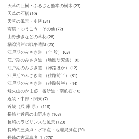
天草の巨樹・ふるさと熊本の樹木
(23)
天草の石橋
(10)
天草の風景・史跡
(31)
寄稿・ゆうこう・その他
(72)
山野歩きなどの草花
(28)
橘湾沿岸の戦争遺跡
(25)
江戸期のみさき道 （全 般）
(63)
江戸期のみさき道 （地図研究集）
(8)
江戸期のみさき道 （帰路ほか）
(12)
江戸期のみさき道 （往路前半）
(31)
江戸期のみさき道 （往路後半）
(44)
烽火山のかま跡・番所道・南畝石
(16)
近畿・中部・関東
(7)
近畿（兵 庫 県）
(118)
長崎と近県の山野歩き
(168)
長崎のラビリンスな風景
(123)
長崎の三角点・水準点・地理局測点
(30)
長崎の古写真考 １
(270)