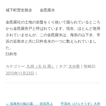
城下町歴史散歩 金毘羅水
金毘羅社の土地の岩盤をくり抜いて掘られているところ
から金毘羅井戸と呼ばれています。現在、ほとんど使用
されていませんが、この金毘羅水は、海添の山下水、市
浜の近衛水と共に臼杵名水の一つに数えられていまし
た。
臼杵市
カテゴリー:
九州（大 分 県）
| タグ:
大分県
| 投稿日:
2015年11月23日
|
投
←
浅海井の鯨の墓 佐伯市上
平清水（ひらそうず）大井