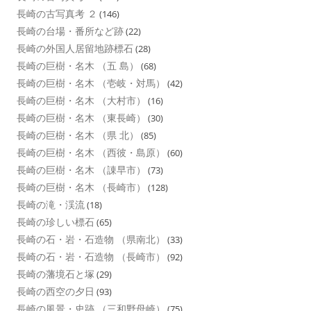
長崎の古写真考 ２
(146)
長崎の台場・番所など跡
(22)
長崎の外国人居留地跡標石
(28)
長崎の巨樹・名木 （五 島）
(68)
長崎の巨樹・名木 （壱岐・対馬）
(42)
長崎の巨樹・名木 （大村市）
(16)
長崎の巨樹・名木 （東長崎）
(30)
長崎の巨樹・名木 （県 北）
(85)
長崎の巨樹・名木 （西彼・島原）
(60)
長崎の巨樹・名木 （諌早市）
(73)
長崎の巨樹・名木 （長崎市）
(128)
長崎の滝・渓流
(18)
長崎の珍しい標石
(65)
長崎の石・岩・石造物 （県南北）
(33)
長崎の石・岩・石造物 （長崎市）
(92)
長崎の藩境石と塚
(29)
長崎の西空の夕日
(93)
長崎の風景・史跡 （三和野母崎）
(75)