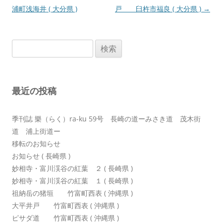
稿
浦町浅海井 ( 大分県 )
戸 臼杵市福良 ( 大分県 )
→
ナ
ビ
検
ゲ
索:
ー
シ
最近の投稿
ョ
ン
季刊誌 樂（らく）ra-ku 59号 長崎の道ーみさき道 茂木街
道 浦上街道ー
移転のお知らせ
お知らせ ( 長崎県 )
妙相寺・富川渓谷の紅葉 ２ ( 長崎県 )
妙相寺・富川渓谷の紅葉 １ ( 長崎県 )
祖納岳の猪垣 竹富町西表 ( 沖縄県 )
大平井戸 竹富町西表 ( 沖縄県 )
ピサダ道 竹富町西表 ( 沖縄県 )