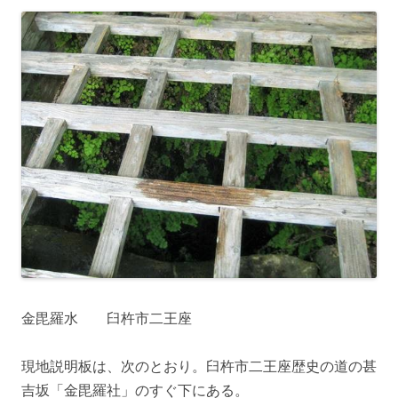
金毘羅水 臼杵市二王座
現地説明板は、次のとおり。臼杵市二王座歴史の道の甚
吉坂「金毘羅社」のすぐ下にある。