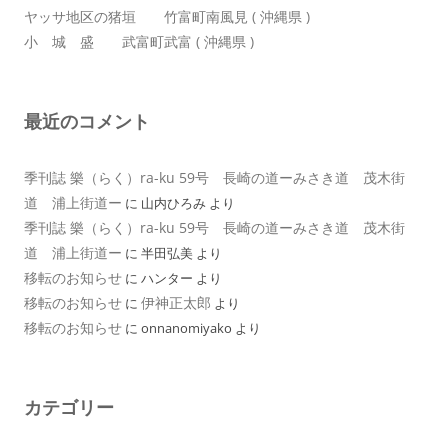
ヤッサ地区の猪垣 竹富町南風見 ( 沖縄県 )
小 城 盛 武富町武富 ( 沖縄県 )
最近のコメント
季刊誌 樂（らく）ra-ku 59号 長崎の道ーみさき道 茂木街
道 浦上街道ー
に
山内ひろみ
より
季刊誌 樂（らく）ra-ku 59号 長崎の道ーみさき道 茂木街
道 浦上街道ー
に
半田弘美
より
移転のお知らせ
に
ハンター
より
移転のお知らせ
伊神正太郎
に
より
移転のお知らせ
に
onnanomiyako
より
カテゴリー