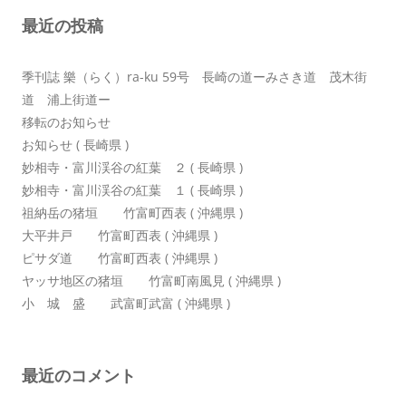
シ
最近の投稿
ョ
ン
季刊誌 樂（らく）ra-ku 59号 長崎の道ーみさき道 茂木街
道 浦上街道ー
移転のお知らせ
お知らせ ( 長崎県 )
妙相寺・富川渓谷の紅葉 ２ ( 長崎県 )
妙相寺・富川渓谷の紅葉 １ ( 長崎県 )
祖納岳の猪垣 竹富町西表 ( 沖縄県 )
大平井戸 竹富町西表 ( 沖縄県 )
ピサダ道 竹富町西表 ( 沖縄県 )
ヤッサ地区の猪垣 竹富町南風見 ( 沖縄県 )
小 城 盛 武富町武富 ( 沖縄県 )
最近のコメント