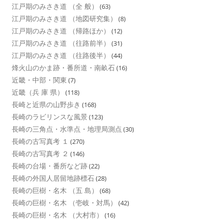
江戸期のみさき道 （全 般）
(63)
江戸期のみさき道 （地図研究集）
(8)
江戸期のみさき道 （帰路ほか）
(12)
江戸期のみさき道 （往路前半）
(31)
江戸期のみさき道 （往路後半）
(44)
烽火山のかま跡・番所道・南畝石
(16)
近畿・中部・関東
(7)
近畿（兵 庫 県）
(118)
長崎と近県の山野歩き
(168)
長崎のラビリンスな風景
(123)
長崎の三角点・水準点・地理局測点
(30)
長崎の古写真考 １
(270)
長崎の古写真考 ２
(146)
長崎の台場・番所など跡
(22)
長崎の外国人居留地跡標石
(28)
長崎の巨樹・名木 （五 島）
(68)
長崎の巨樹・名木 （壱岐・対馬）
(42)
長崎の巨樹・名木 （大村市）
(16)