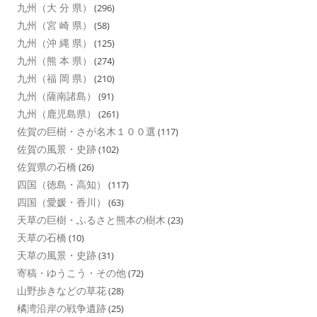
九州（大 分 県）
(296)
九州（宮 崎 県）
(58)
九州（沖 縄 県）
(125)
九州（熊 本 県）
(274)
九州（福 岡 県）
(210)
九州（薩南諸島）
(91)
九州（鹿児島県）
(261)
佐賀の巨樹・さが名木１００選
(117)
佐賀の風景・史跡
(102)
佐賀県の石橋
(26)
四国（徳島・高知）
(117)
四国（愛媛・香川）
(63)
天草の巨樹・ふるさと熊本の樹木
(23)
天草の石橋
(10)
天草の風景・史跡
(31)
寄稿・ゆうこう・その他
(72)
山野歩きなどの草花
(28)
橘湾沿岸の戦争遺跡
(25)