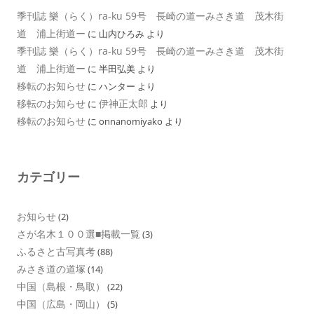
季刊誌 樂（らく）ra-ku 59号 長崎の道ーみさき道 茂木街
道 浦上街道ー
に
山内ひろみ
より
季刊誌 樂（らく）ra-ku 59号 長崎の道ーみさき道 茂木街
道 浦上街道ー
に
半田弘美
より
移転のお知らせ
に
ハンター
より
移転のお知らせ
伊神正太郎
に
より
移転のお知らせ
に
onnanomiyako
より
カテゴリー
お知らせ
(2)
さが名木１００選■掲載一覧
(3)
ふるさと古写真考
(88)
みさき道の道塚
(14)
中国（島根・鳥取）
(22)
中国（広島・岡山）
(5)