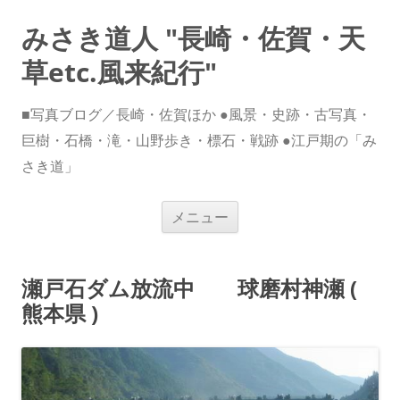
みさき道人 "長崎・佐賀・天
草etc.風来紀行"
■写真ブログ／長崎・佐賀ほか ●風景・史跡・古写真・
巨樹・石橋・滝・山野歩き・標石・戦跡 ●江戸期の「み
さき道」
コ
メニュー
ン
テ
ン
ツ
へ
瀬戸石ダム放流中 球磨村神瀬 (
ス
キ
熊本県 )
ッ
プ