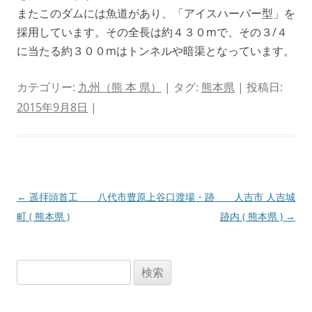
またこのダムには魚道があり、「アイスハーバー型」を
採用しています。その全長は約４３０mで、その３/４
に当たる約３００mはトンネルや暗渠となっています。
カテゴリー:
九州（熊 本 県）
| タグ:
熊本県
| 投稿日:
2015年9月8日
|
投
←
遥拝頭首工 八代市豊原上
谷口渡場・跡 人吉市 人吉城
稿
町 ( 熊本県 )
跡内 ( 熊本県 )
→
ナ
ビ
検
ゲ
索:
ー