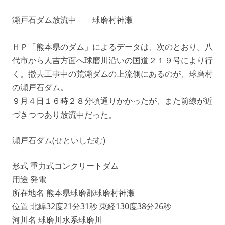
瀬戸石ダム放流中 球磨村神瀬
ＨＰ「熊本県のダム」によるデータは、次のとおり。八
代市から人吉方面へ球磨川沿いの国道２１９号により行
く。撤去工事中の荒瀬ダムの上流側にあるのが、球磨村
の瀬戸石ダム。
９月４日１６時２８分頃通りかかったが、また前線が近
づきつつあり放流中だった。
瀬戸石ダム(せといしだむ)
形式 重力式コンクリートダム
用途 発電
所在地名 熊本県球磨郡球磨村神瀬
位置 北緯32度21分31秒 東経130度38分26秒
河川名 球磨川水系球磨川