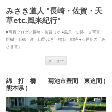
みさき道人 "長崎・佐賀・天
草etc.風来紀行"
■写真ブログ／長崎・佐賀ほか ●風景・史跡・古写真・
巨樹・石橋・滝・山野歩き・標石・戦跡 ●江戸期の「み
さき道」
コ
メニュー
ン
テ
ン
ツ
へ
綿 打 橋 菊池市豊間 東迫間 (
ス
キ
熊本県 )
ッ
プ