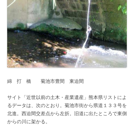
綿 打 橋 菊池市豊間 東迫間
サイト「近世以前の土木・産業遺産」熊本県リストによ
るデータは、次のとおり。菊池市街から県道１３３号を
北進。西迫間交差点から左折。旧道に出たところで東側
からの川に架かる。