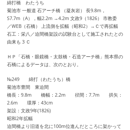
綿打橋 わたうち
菊池市 一般道 石アーチ橋 （凝灰岩） 長9.8m，
S7.7m（A），幅2.2m →4.2m 文政9（1826） 市教委
／WEB（石橋） 上流側を拡幅（昭和2）→Ｃで再拡幅
石工：栄八／迫間橋架設の試験台として施工されたとの
由来も 3 Ｃ
ＨＰ「石橋・眼鏡橋・太鼓橋・石造アーチ橋」熊本県の
石橋によるデータは、次のとおり。
№249 綿打（わたうち）橋
菊池市豊間 東迫間
橋長：9.8m 橋幅：2.2m 径間：7.7m 拱矢：
2.6m 環厚：43cm
架設：文政9年(1826)
昭和2年拡幅
迫間橋より旧道を北に100m位進んだところに架かって