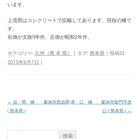
います。
上流部はコンクリートで拡幅してあります。現役の橋で
す。
右側が文政9年作、左側が昭和2年作。
カテゴリー:
九州（熊 本 県）
| タグ:
熊本県
| 投稿日:
2015年6月1日
|
投
←
迫 間 橋 菊池市西迫間
虎 口 橋 菊池市龍門字虎
稿
( 熊本県 )
口 ( 熊本県 )
→
ナ
ビ
検
ゲ