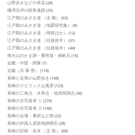
山野歩きなどの草花
(28)
橘湾沿岸の戦争遺跡
(25)
江戸期のみさき道 （全 般）
(63)
江戸期のみさき道 （地図研究集）
(8)
江戸期のみさき道 （帰路ほか）
(12)
江戸期のみさき道 （往路前半）
(31)
江戸期のみさき道 （往路後半）
(44)
烽火山のかま跡・番所道・南畝石
(16)
近畿・中部・関東
(7)
近畿（兵 庫 県）
(118)
長崎と近県の山野歩き
(168)
長崎のラビリンスな風景
(123)
長崎の三角点・水準点・地理局測点
(30)
長崎の古写真考 １
(270)
長崎の古写真考 ２
(146)
長崎の台場・番所など跡
(22)
長崎の外国人居留地跡標石
(28)
長崎の巨樹・名木 （五 島）
(68)