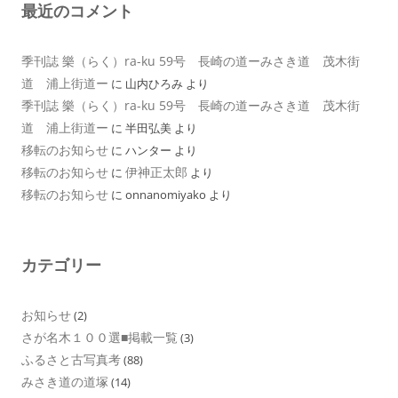
最近のコメント
季刊誌 樂（らく）ra-ku 59号 長崎の道ーみさき道 茂木街
道 浦上街道ー
に
山内ひろみ
より
季刊誌 樂（らく）ra-ku 59号 長崎の道ーみさき道 茂木街
道 浦上街道ー
に
半田弘美
より
移転のお知らせ
に
ハンター
より
移転のお知らせ
伊神正太郎
に
より
移転のお知らせ
に
onnanomiyako
より
カテゴリー
お知らせ
(2)
さが名木１００選■掲載一覧
(3)
ふるさと古写真考
(88)
みさき道の道塚
(14)