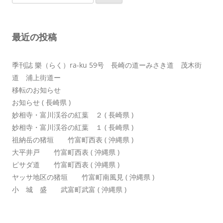
索:
ー
シ
最近の投稿
ョ
ン
季刊誌 樂（らく）ra-ku 59号 長崎の道ーみさき道 茂木街
道 浦上街道ー
移転のお知らせ
お知らせ ( 長崎県 )
妙相寺・富川渓谷の紅葉 ２ ( 長崎県 )
妙相寺・富川渓谷の紅葉 １ ( 長崎県 )
祖納岳の猪垣 竹富町西表 ( 沖縄県 )
大平井戸 竹富町西表 ( 沖縄県 )
ピサダ道 竹富町西表 ( 沖縄県 )
ヤッサ地区の猪垣 竹富町南風見 ( 沖縄県 )
小 城 盛 武富町武富 ( 沖縄県 )