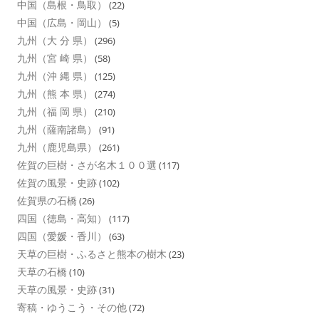
中国（島根・鳥取）
(22)
中国（広島・岡山）
(5)
九州（大 分 県）
(296)
九州（宮 崎 県）
(58)
九州（沖 縄 県）
(125)
九州（熊 本 県）
(274)
九州（福 岡 県）
(210)
九州（薩南諸島）
(91)
九州（鹿児島県）
(261)
佐賀の巨樹・さが名木１００選
(117)
佐賀の風景・史跡
(102)
佐賀県の石橋
(26)
四国（徳島・高知）
(117)
四国（愛媛・香川）
(63)
天草の巨樹・ふるさと熊本の樹木
(23)
天草の石橋
(10)
天草の風景・史跡
(31)
寄稿・ゆうこう・その他
(72)