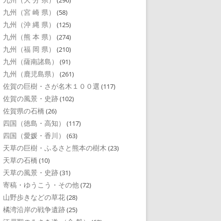
(296)
九州（宮 崎 県）
(58)
九州（沖 縄 県）
(125)
九州（熊 本 県）
(274)
九州（福 岡 県）
(210)
九州（薩南諸島）
(91)
九州（鹿児島県）
(261)
佐賀の巨樹・さが名木１００選
(117)
佐賀の風景・史跡
(102)
佐賀県の石橋
(26)
四国（徳島・高知）
(117)
四国（愛媛・香川）
(63)
天草の巨樹・ふるさと熊本の樹木
(23)
天草の石橋
(10)
天草の風景・史跡
(31)
寄稿・ゆうこう・その他
(72)
山野歩きなどの草花
(28)
橘湾沿岸の戦争遺跡
(25)