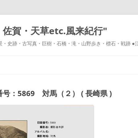
佐賀・天草etc.風来紀行"
風景・史跡・古写真・巨樹・石橋・滝・山野歩き・標石・戦跡 ●
コ
ン
テ
ン
ツ
へ
ス
キ
：5869 対馬（２） ( 長崎県 )
ッ
プ