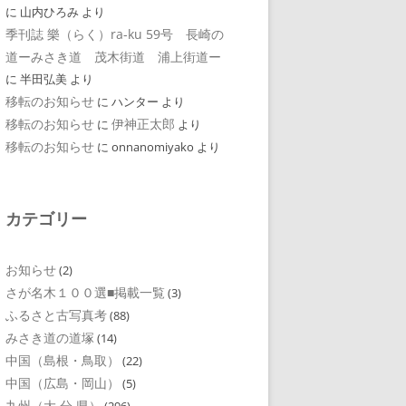
に
山内ひろみ
より
季刊誌 樂（らく）ra-ku 59号 長崎の
道ーみさき道 茂木街道 浦上街道ー
に
半田弘美
より
移転のお知らせ
に
ハンター
より
移転のお知らせ
伊神正太郎
に
より
移転のお知らせ
に
onnanomiyako
より
カテゴリー
お知らせ
(2)
さが名木１００選■掲載一覧
(3)
ふるさと古写真考
(88)
みさき道の道塚
(14)
中国（島根・鳥取）
(22)
中国（広島・岡山）
(5)
九州（大 分 県）