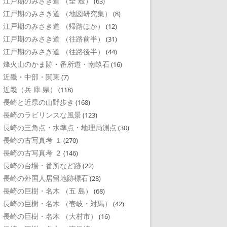
江戸期のみさき道 （全 般）
(63)
江戸期のみさき道 （地図研究集）
(8)
江戸期のみさき道 （帰路ほか）
(12)
江戸期のみさき道 （往路前半）
(31)
江戸期のみさき道 （往路後半）
(44)
烽火山のかま跡・番所道・南畝石
(16)
近畿・中部・関東
(7)
近畿（兵 庫 県）
(118)
長崎と近県の山野歩き
(168)
長崎のラビリンスな風景
(123)
長崎の三角点・水準点・地理局測点
(30)
長崎の古写真考 １
(270)
長崎の古写真考 ２
(146)
長崎の台場・番所など跡
(22)
長崎の外国人居留地跡標石
(28)
長崎の巨樹・名木 （五 島）
(68)
長崎の巨樹・名木 （壱岐・対馬）
(42)
長崎の巨樹・名木 （大村市）
(16)