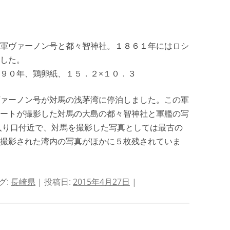
軍ヴァーノン号と都々智神社。１８６１年にはロシ
した。
９０年、鶏卵紙、１５．２×１０．３
ァーノン号が対馬の浅茅湾に停泊しました。この軍
ートが撮影した対馬の大島の都々智神社と軍艦の写
入り口付近で、対馬を撮影した写真としては最古の
撮影された湾内の写真がほかに５枚残されていま
グ:
長崎県
| 投稿日:
2015年4月27日
|