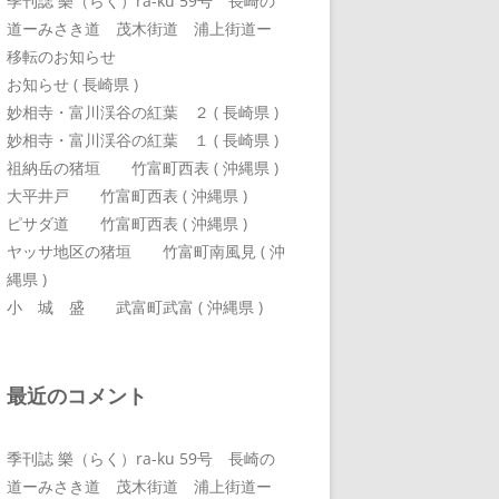
季刊誌 樂（らく）ra-ku 59号 長崎の
道ーみさき道 茂木街道 浦上街道ー
移転のお知らせ
お知らせ ( 長崎県 )
妙相寺・富川渓谷の紅葉 ２ ( 長崎県 )
妙相寺・富川渓谷の紅葉 １ ( 長崎県 )
祖納岳の猪垣 竹富町西表 ( 沖縄県 )
大平井戸 竹富町西表 ( 沖縄県 )
ピサダ道 竹富町西表 ( 沖縄県 )
ヤッサ地区の猪垣 竹富町南風見 ( 沖
縄県 )
小 城 盛 武富町武富 ( 沖縄県 )
最近のコメント
季刊誌 樂（らく）ra-ku 59号 長崎の
道ーみさき道 茂木街道 浦上街道ー