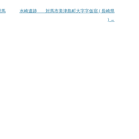
対馬
水崎遺跡 対馬市美津島町大字字仮宿 ( 長崎県
)
→