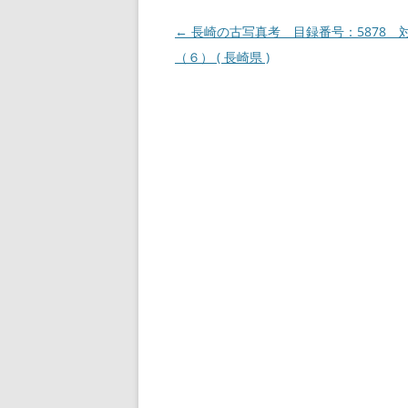
投
←
長崎の古写真考 目録番号：5878 
稿
（６） ( 長崎県 )
ナ
ビ
ゲ
ー
シ
ョ
ン