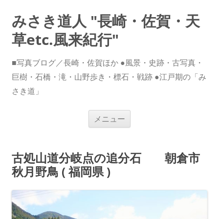
みさき道人 "長崎・佐賀・天
草etc.風来紀行"
■写真ブログ／長崎・佐賀ほか ●風景・史跡・古写真・
巨樹・石橋・滝・山野歩き・標石・戦跡 ●江戸期の「み
さき道」
コ
メニュー
ン
テ
ン
ツ
へ
古処山道分岐点の追分石 朝倉市
ス
キ
秋月野鳥 ( 福岡県 )
ッ
プ