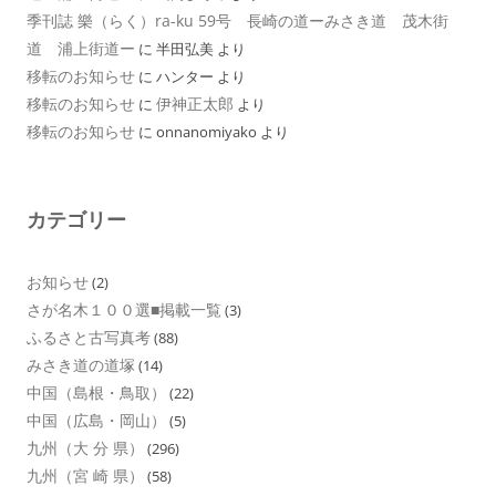
季刊誌 樂（らく）ra-ku 59号 長崎の道ーみさき道 茂木街
道 浦上街道ー
に
半田弘美
より
移転のお知らせ
に
ハンター
より
移転のお知らせ
伊神正太郎
に
より
移転のお知らせ
に
onnanomiyako
より
カテゴリー
お知らせ
(2)
さが名木１００選■掲載一覧
(3)
ふるさと古写真考
(88)
みさき道の道塚
(14)
中国（島根・鳥取）
(22)
中国（広島・岡山）
(5)
九州（大 分 県）
(296)
九州（宮 崎 県）
(58)