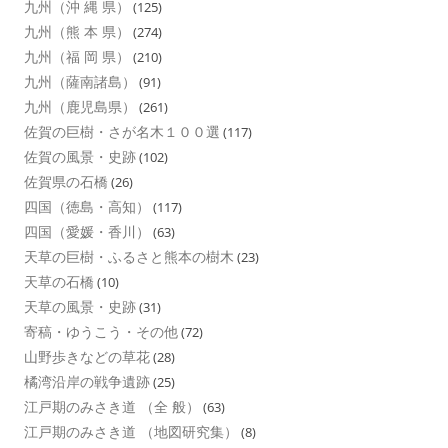
九州（沖 縄 県）
(125)
九州（熊 本 県）
(274)
九州（福 岡 県）
(210)
九州（薩南諸島）
(91)
九州（鹿児島県）
(261)
佐賀の巨樹・さが名木１００選
(117)
佐賀の風景・史跡
(102)
佐賀県の石橋
(26)
四国（徳島・高知）
(117)
四国（愛媛・香川）
(63)
天草の巨樹・ふるさと熊本の樹木
(23)
天草の石橋
(10)
天草の風景・史跡
(31)
寄稿・ゆうこう・その他
(72)
山野歩きなどの草花
(28)
橘湾沿岸の戦争遺跡
(25)
江戸期のみさき道 （全 般）
(63)
江戸期のみさき道 （地図研究集）
(8)