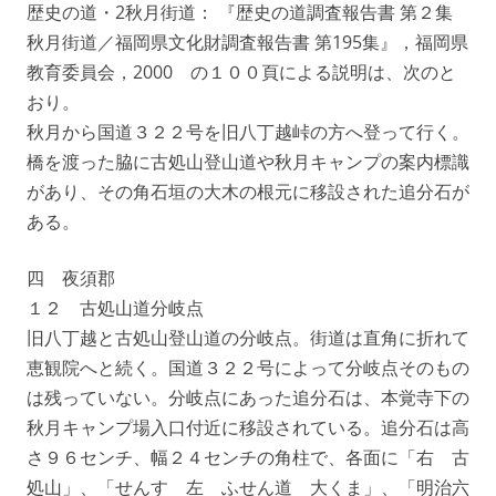
歴史の道・2秋月街道： 『歴史の道調査報告書 第２集
秋月街道／福岡県文化財調査報告書 第195集』，福岡県
教育委員会，2000 の１００頁による説明は、次のと
おり。
秋月から国道３２２号を旧八丁越峠の方へ登って行く。
橋を渡った脇に古処山登山道や秋月キャンプの案内標識
があり、その角石垣の大木の根元に移設された追分石が
ある。
四 夜須郡
１２ 古処山道分岐点
旧八丁越と古処山登山道の分岐点。街道は直角に折れて
恵観院へと続く。国道３２２号によって分岐点そのもの
は残っていない。分岐点にあった追分石は、本覚寺下の
秋月キャンプ場入口付近に移設されている。追分石は高
さ９６センチ、幅２４センチの角柱で、各面に「右 古
処山」、「せんす 左 ふせん道 大くま」、「明治六