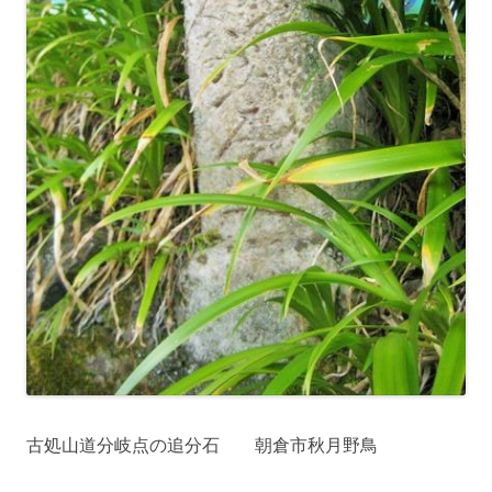
古処山道分岐点の追分石 朝倉市秋月野鳥