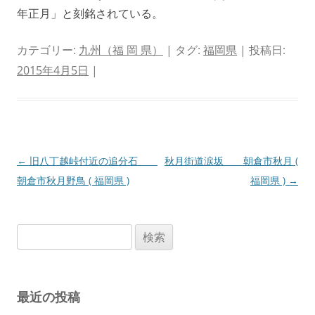
年正月」と刻銘されている。
カテゴリー:
九州（福 岡 県）
| タグ:
福岡県
| 投稿日:
2015年4月5日
|
投
←
旧八丁越峠付近の追分石
秋月街道涙坂 朝倉市秋月 (
稿
朝倉市秋月野鳥 ( 福岡県 )
福岡県 )
→
ナ
ビ
検
ゲ
索:
ー
シ
最近の投稿
ョ