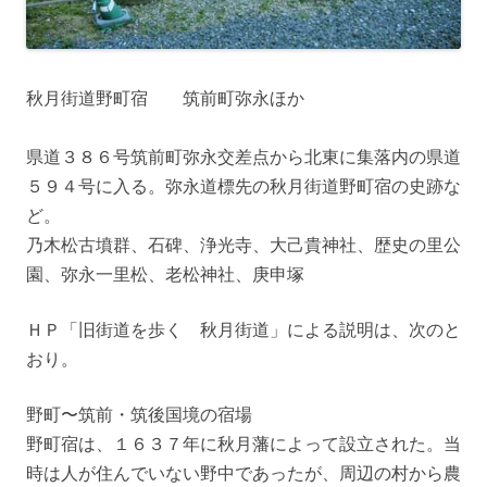
秋月街道野町宿 筑前町弥永ほか
県道３８６号筑前町弥永交差点から北東に集落内の県道
５９４号に入る。弥永道標先の秋月街道野町宿の史跡な
ど。
乃木松古墳群、石碑、浄光寺、大己貴神社、歴史の里公
園、弥永一里松、老松神社、庚申塚
ＨＰ「旧街道を歩く 秋月街道」による説明は、次のと
おり。
野町〜筑前・筑後国境の宿場
野町宿は、１６３７年に秋月藩によって設立された。当
時は人が住んでいない野中であったが、周辺の村から農