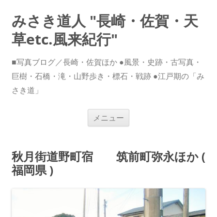
みさき道人 "長崎・佐賀・天
草etc.風来紀行"
■写真ブログ／長崎・佐賀ほか ●風景・史跡・古写真・
巨樹・石橋・滝・山野歩き・標石・戦跡 ●江戸期の「み
さき道」
コ
メニュー
ン
テ
ン
ツ
へ
秋月街道野町宿 筑前町弥永ほか (
ス
キ
福岡県 )
ッ
プ