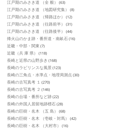
江戸期のみさき道 （全 般）
(63)
江戸期のみさき道 （地図研究集）
(8)
江戸期のみさき道 （帰路ほか）
(12)
江戸期のみさき道 （往路前半）
(31)
江戸期のみさき道 （往路後半）
(44)
烽火山のかま跡・番所道・南畝石
(16)
近畿・中部・関東
(7)
近畿（兵 庫 県）
(118)
長崎と近県の山野歩き
(168)
長崎のラビリンスな風景
(123)
長崎の三角点・水準点・地理局測点
(30)
長崎の古写真考 １
(270)
長崎の古写真考 ２
(146)
長崎の台場・番所など跡
(22)
長崎の外国人居留地跡標石
(28)
長崎の巨樹・名木 （五 島）
(68)
長崎の巨樹・名木 （壱岐・対馬）
(42)
長崎の巨樹・名木 （大村市）
(16)