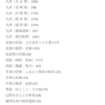
九州（大 分 県）
(296)
九州（宮 崎 県）
(58)
九州（沖 縄 県）
(125)
九州（熊 本 県）
(274)
九州（福 岡 県）
(210)
九州（薩南諸島）
(91)
九州（鹿児島県）
(261)
佐賀の巨樹・さが名木１００選
(117)
佐賀の風景・史跡
(102)
佐賀県の石橋
(26)
四国（徳島・高知）
(117)
四国（愛媛・香川）
(63)
天草の巨樹・ふるさと熊本の樹木
(23)
天草の石橋
(10)
天草の風景・史跡
(31)
寄稿・ゆうこう・その他
(72)
山野歩きなどの草花
(28)
橘湾沿岸の戦争遺跡
(25)