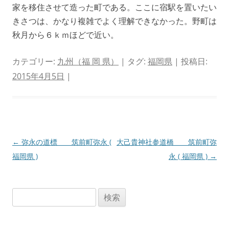
家を移住させて造った町である。ここに宿駅を置いたい
きさつは、かなり複雑でよく理解できなかった。野町は
秋月から６ｋｍほどで近い。
カテゴリー:
九州（福 岡 県）
| タグ:
福岡県
| 投稿日:
2015年4月5日
|
投
←
弥永の道標 筑前町弥永 (
大己貴神社参道橋 筑前町弥
稿
福岡県 )
永 ( 福岡県 )
→
ナ
ビ
検
ゲ
索:
ー
シ