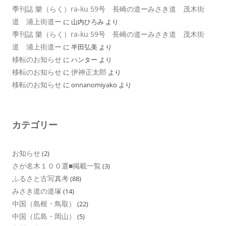
季刊誌 樂（らく）ra-ku 59号 長崎の道ーみさき道 茂木街
道 浦上街道ー
に
山内ひろみ
より
季刊誌 樂（らく）ra-ku 59号 長崎の道ーみさき道 茂木街
道 浦上街道ー
に
半田弘美
より
移転のお知らせ
に
ハンター
より
移転のお知らせ
伊神正太郎
に
より
移転のお知らせ
に
onnanomiyako
より
カテゴリー
お知らせ
(2)
さが名木１００選■掲載一覧
(3)
ふるさと古写真考
(88)
みさき道の道塚
(14)
中国（島根・鳥取）
(22)
中国（広島・岡山）
(5)