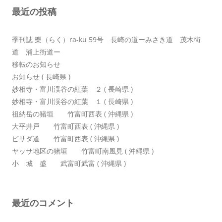
最近の投稿
ョ
ン
季刊誌 樂（らく）ra-ku 59号 長崎の道ーみさき道 茂木街
道 浦上街道ー
移転のお知らせ
お知らせ ( 長崎県 )
妙相寺・富川渓谷の紅葉 ２ ( 長崎県 )
妙相寺・富川渓谷の紅葉 １ ( 長崎県 )
祖納岳の猪垣 竹富町西表 ( 沖縄県 )
大平井戸 竹富町西表 ( 沖縄県 )
ピサダ道 竹富町西表 ( 沖縄県 )
ヤッサ地区の猪垣 竹富町南風見 ( 沖縄県 )
小 城 盛 武富町武富 ( 沖縄県 )
最近のコメント