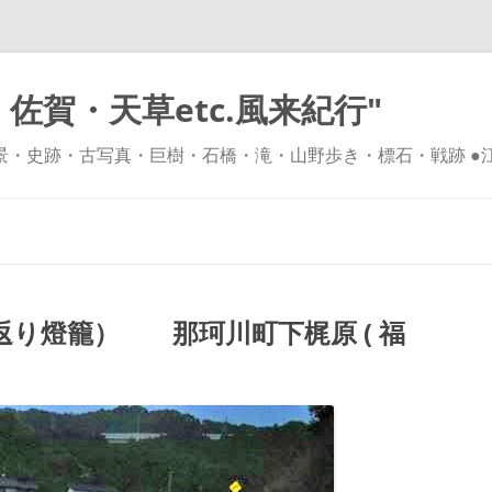
佐賀・天草etc.風来紀行"
風景・史跡・古写真・巨樹・石橋・滝・山野歩き・標石・戦跡 ●
コ
ン
テ
ン
ツ
へ
ス
キ
り燈籠） 那珂川町下梶原 ( 福
ッ
プ