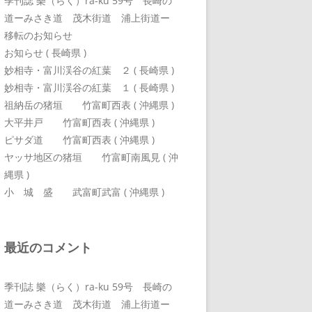
季刊誌 樂（らく）ra-ku 59号 長崎の
道ーみさき道 茂木街道 浦上街道ー
移転のお知らせ
お知らせ ( 長崎県 )
妙相寺・富川渓谷の紅葉 ２ ( 長崎県 )
妙相寺・富川渓谷の紅葉 １ ( 長崎県 )
祖納岳の猪垣 竹富町西表 ( 沖縄県 )
大平井戸 竹富町西表 ( 沖縄県 )
ピサダ道 竹富町西表 ( 沖縄県 )
ヤッサ地区の猪垣 竹富町南風見 ( 沖
縄県 )
小 城 盛 武富町武富 ( 沖縄県 )
最近のコメント
季刊誌 樂（らく）ra-ku 59号 長崎の
道ーみさき道 茂木街道 浦上街道ー