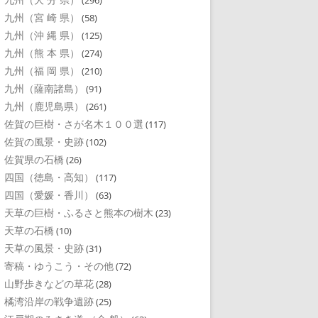
(296)
九州（宮 崎 県）
(58)
九州（沖 縄 県）
(125)
九州（熊 本 県）
(274)
九州（福 岡 県）
(210)
九州（薩南諸島）
(91)
九州（鹿児島県）
(261)
佐賀の巨樹・さが名木１００選
(117)
佐賀の風景・史跡
(102)
佐賀県の石橋
(26)
四国（徳島・高知）
(117)
四国（愛媛・香川）
(63)
天草の巨樹・ふるさと熊本の樹木
(23)
天草の石橋
(10)
天草の風景・史跡
(31)
寄稿・ゆうこう・その他
(72)
山野歩きなどの草花
(28)
橘湾沿岸の戦争遺跡
(25)