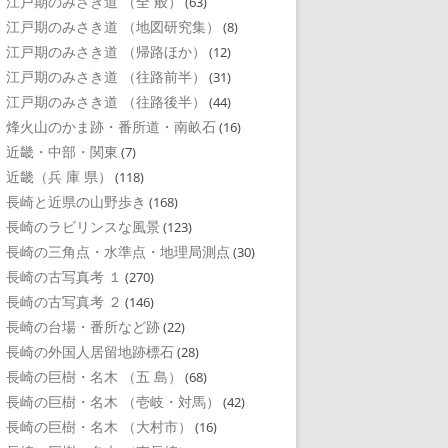
江戸期のみさき道 （全 般）
(63)
江戸期のみさき道 （地図研究集）
(8)
江戸期のみさき道 （帰路ほか）
(12)
江戸期のみさき道 （往路前半）
(31)
江戸期のみさき道 （往路後半）
(44)
烽火山のかま跡・番所道・南畝石
(16)
近畿・中部・関東
(7)
近畿（兵 庫 県）
(118)
長崎と近県の山野歩き
(168)
長崎のラビリンスな風景
(123)
長崎の三角点・水準点・地理局測点
(30)
長崎の古写真考 １
(270)
長崎の古写真考 ２
(146)
長崎の台場・番所など跡
(22)
長崎の外国人居留地跡標石
(28)
長崎の巨樹・名木 （五 島）
(68)
長崎の巨樹・名木 （壱岐・対馬）
(42)
長崎の巨樹・名木 （大村市）
(16)