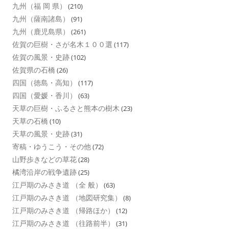
九州（福 岡 県）
(210)
九州（薩南諸島）
(91)
九州（鹿児島県）
(261)
佐賀の巨樹・さが名木１００選
(117)
佐賀の風景・史跡
(102)
佐賀県の石橋
(26)
四国（徳島・高知）
(117)
四国（愛媛・香川）
(63)
天草の巨樹・ふるさと熊本の樹木
(23)
天草の石橋
(10)
天草の風景・史跡
(31)
寄稿・ゆうこう・その他
(72)
山野歩きなどの草花
(28)
橘湾沿岸の戦争遺跡
(25)
江戸期のみさき道 （全 般）
(63)
江戸期のみさき道 （地図研究集）
(8)
江戸期のみさき道 （帰路ほか）
(12)
江戸期のみさき道 （往路前半）
(31)