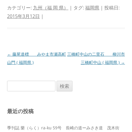
カテゴリー:
九州（福 岡 県）
| タグ:
福岡県
| 投稿日:
2015年3月12日
|
投
←
藤尾道標 みやま市瀬高町
三橋町中山の二里石 柳川市
稿
山門 ( 福岡県 )
三橋町中山 ( 福岡県 )
→
ナ
ビ
検
ゲ
索:
ー
シ
最近の投稿
ョ
ン
季刊誌 樂（らく）ra-ku 59号 長崎の道ーみさき道 茂木街