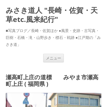
みさき道人 "長崎・佐賀・天
草etc.風来紀行"
■写真ブログ／長崎・佐賀ほか ●風景・史跡・古写真・
巨樹・石橋・滝・山野歩き・標石・戦跡 ●江戸期の「み
さき道」
コ
メニュー
ン
テ
ン
ツ
へ
瀬高町上庄の道標 みやま市瀬高
ス
キ
町上庄 ( 福岡県 )
ッ
プ