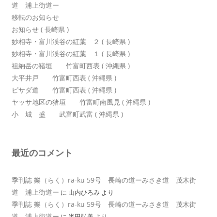
道 浦上街道ー
移転のお知らせ
お知らせ ( 長崎県 )
妙相寺・富川渓谷の紅葉 ２ ( 長崎県 )
妙相寺・富川渓谷の紅葉 １ ( 長崎県 )
祖納岳の猪垣 竹富町西表 ( 沖縄県 )
大平井戸 竹富町西表 ( 沖縄県 )
ピサダ道 竹富町西表 ( 沖縄県 )
ヤッサ地区の猪垣 竹富町南風見 ( 沖縄県 )
小 城 盛 武富町武富 ( 沖縄県 )
最近のコメント
季刊誌 樂（らく）ra-ku 59号 長崎の道ーみさき道 茂木街
道 浦上街道ー
に
山内ひろみ
より
季刊誌 樂（らく）ra-ku 59号 長崎の道ーみさき道 茂木街
道 浦上街道ー
に
半田弘美
より