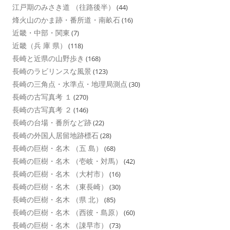
江戸期のみさき道 （往路後半）
(44)
烽火山のかま跡・番所道・南畝石
(16)
近畿・中部・関東
(7)
近畿（兵 庫 県）
(118)
長崎と近県の山野歩き
(168)
長崎のラビリンスな風景
(123)
長崎の三角点・水準点・地理局測点
(30)
長崎の古写真考 １
(270)
長崎の古写真考 ２
(146)
長崎の台場・番所など跡
(22)
長崎の外国人居留地跡標石
(28)
長崎の巨樹・名木 （五 島）
(68)
長崎の巨樹・名木 （壱岐・対馬）
(42)
長崎の巨樹・名木 （大村市）
(16)
長崎の巨樹・名木 （東長崎）
(30)
長崎の巨樹・名木 （県 北）
(85)
長崎の巨樹・名木 （西彼・島原）
(60)
長崎の巨樹・名木 （諌早市）
(73)