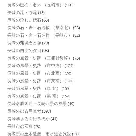
長崎の巨樹・名木 （長崎市）
(128)
長崎の滝・渓流
(18)
長崎の珍しい標石
(65)
長崎の石・岩・石造物 （県南北）
(33)
長崎の石・岩・石造物 （長崎市）
(92)
長崎の藩境石と塚
(29)
長崎の西空の夕日
(93)
長崎の風景・史跡 （三和野母崎）
(75)
長崎の風景・史跡 （市中央）
(124)
長崎の風景・史跡 （市北西）
(74)
長崎の風景・史跡 （市東南）
(122)
長崎の風景・史跡 （県 北）
(153)
長崎の風景・史跡 （県 南）
(154)
長崎名勝図絵・長崎八景の風景
(49)
長崎外の古写真考
(397)
長崎学さるく行事ほか
(41)
長崎市の石橋
(70)
長崎県の土木遺産・市水道史施設
(31)