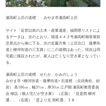
瀬高町上庄の道標 みやま市瀬高町上庄
サイト「近世以前の土木・産業遺産」福岡県リストによ
るデータは、次のとおり。国道４４３号瀬高町御茶屋前
交差点から南に下る。次の近藤方角（上庄出口 薩摩街
道と柳河街道の三叉路）にこの道標はあった。現在は同
宅庭に移設されたが、家人は亡くなり空き家となってい
る。
瀬高町上庄の道標 せたか、かみのしょう
みやま市 <柳河街道・薩摩街道> 石道標 （尖頭角柱、砂
岩） 高186㎝，幅31㎝，厚30㎝ 江戸期 瀬高町教育委員
会 移設（個人宅だが空き家） （正面）「従是西 柳河
通」、（右面）「是より北 宿町通」 3 Ｂ