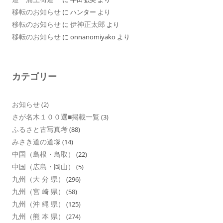
移転のお知らせ
に
ハンター
より
移転のお知らせ
伊神正太郎
に
より
移転のお知らせ
に
onnanomiyako
より
カテゴリー
お知らせ
(2)
さが名木１００選■掲載一覧
(3)
ふるさと古写真考
(88)
みさき道の道塚
(14)
中国（島根・鳥取）
(22)
中国（広島・岡山）
(5)
九州（大 分 県）
(296)
九州（宮 崎 県）
(58)
九州（沖 縄 県）
(125)
九州（熊 本 県）
(274)