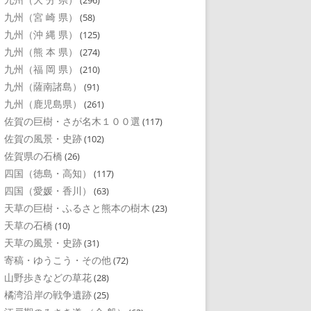
(296)
九州（宮 崎 県）
(58)
九州（沖 縄 県）
(125)
九州（熊 本 県）
(274)
九州（福 岡 県）
(210)
九州（薩南諸島）
(91)
九州（鹿児島県）
(261)
佐賀の巨樹・さが名木１００選
(117)
佐賀の風景・史跡
(102)
佐賀県の石橋
(26)
四国（徳島・高知）
(117)
四国（愛媛・香川）
(63)
天草の巨樹・ふるさと熊本の樹木
(23)
天草の石橋
(10)
天草の風景・史跡
(31)
寄稿・ゆうこう・その他
(72)
山野歩きなどの草花
(28)
橘湾沿岸の戦争遺跡
(25)