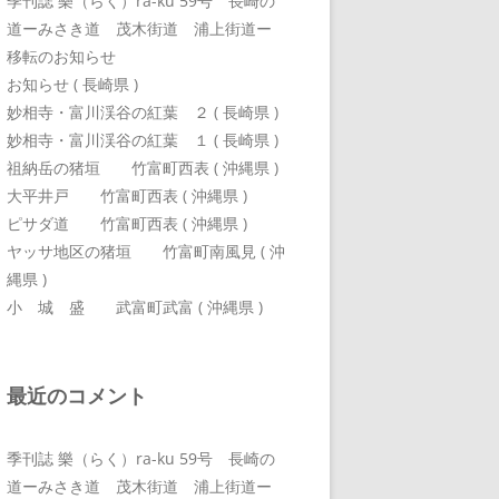
季刊誌 樂（らく）ra-ku 59号 長崎の
道ーみさき道 茂木街道 浦上街道ー
移転のお知らせ
お知らせ ( 長崎県 )
妙相寺・富川渓谷の紅葉 ２ ( 長崎県 )
妙相寺・富川渓谷の紅葉 １ ( 長崎県 )
祖納岳の猪垣 竹富町西表 ( 沖縄県 )
大平井戸 竹富町西表 ( 沖縄県 )
ピサダ道 竹富町西表 ( 沖縄県 )
ヤッサ地区の猪垣 竹富町南風見 ( 沖
縄県 )
小 城 盛 武富町武富 ( 沖縄県 )
最近のコメント
季刊誌 樂（らく）ra-ku 59号 長崎の
道ーみさき道 茂木街道 浦上街道ー