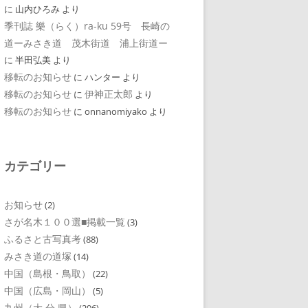
に
山内ひろみ
より
季刊誌 樂（らく）ra-ku 59号 長崎の
道ーみさき道 茂木街道 浦上街道ー
に
半田弘美
より
移転のお知らせ
に
ハンター
より
移転のお知らせ
伊神正太郎
に
より
移転のお知らせ
に
onnanomiyako
より
カテゴリー
お知らせ
(2)
さが名木１００選■掲載一覧
(3)
ふるさと古写真考
(88)
みさき道の道塚
(14)
中国（島根・鳥取）
(22)
中国（広島・岡山）
(5)
九州（大 分 県）