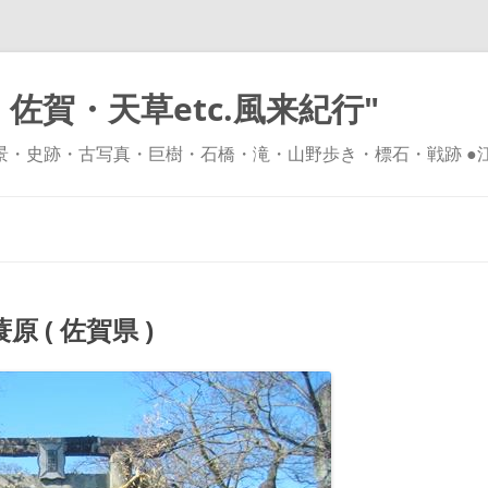
佐賀・天草etc.風来紀行"
風景・史跡・古写真・巨樹・石橋・滝・山野歩き・標石・戦跡 ●
コ
ン
テ
ン
ツ
へ
ス
キ
( 佐賀県 )
ッ
プ