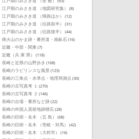
江戸期のみさき道 （全 般）
(63)
江戸期のみさき道 （地図研究集）
(8)
江戸期のみさき道 （帰路ほか）
(12)
江戸期のみさき道 （往路前半）
(31)
江戸期のみさき道 （往路後半）
(44)
烽火山のかま跡・番所道・南畝石
(16)
近畿・中部・関東
(7)
近畿（兵 庫 県）
(118)
長崎と近県の山野歩き
(168)
長崎のラビリンスな風景
(123)
長崎の三角点・水準点・地理局測点
(30)
長崎の古写真考 １
(270)
長崎の古写真考 ２
(146)
長崎の台場・番所など跡
(22)
長崎の外国人居留地跡標石
(28)
長崎の巨樹・名木 （五 島）
(68)
長崎の巨樹・名木 （壱岐・対馬）
(42)
長崎の巨樹・名木 （大村市）
(16)