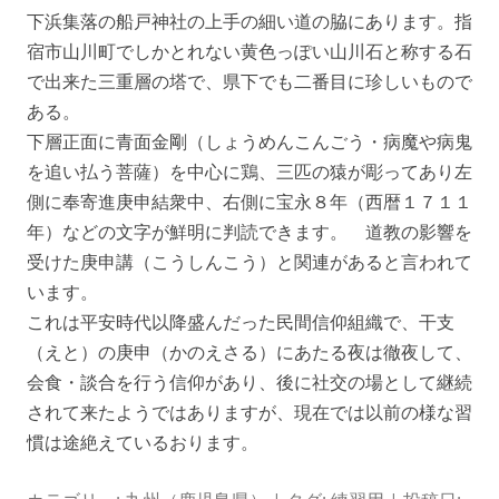
下浜集落の船戸神社の上手の細い道の脇にあります。指
宿市山川町でしかとれない黄色っぽい山川石と称する石
で出来た三重層の塔で、県下でも二番目に珍しいもので
ある。
下層正面に青面金剛（しょうめんこんごう・病魔や病鬼
を追い払う菩薩）を中心に鶏、三匹の猿が彫ってあり左
側に奉寄進庚申結衆中、右側に宝永８年（西暦１７１１
年）などの文字が鮮明に判読できます。 道教の影響を
受けた庚申講（こうしんこう）と関連があると言われて
います。
これは平安時代以降盛んだった民間信仰組織で、干支
（えと）の庚申（かのえさる）にあたる夜は徹夜して、
会食・談合を行う信仰があり、後に社交の場として継続
されて来たようではありますが、現在では以前の様な習
慣は途絶えているおります。