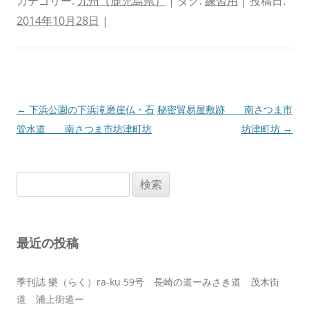
カテゴリー:
九州（鹿児島県）
| タグ:
練習用
| 投稿日:
2014年10月28日
|
投
←
下浜公園の下浜滝磨崖仏・石
秘密貿易屋敷跡 南さつま市
稿
管水道 南さつま市坊津町坊
坊津町坊
→
ナ
ビ
検
ゲ
索:
ー
シ
最近の投稿
ョ
ン
季刊誌 樂（らく）ra-ku 59号 長崎の道ーみさき道 茂木街
道 浦上街道ー