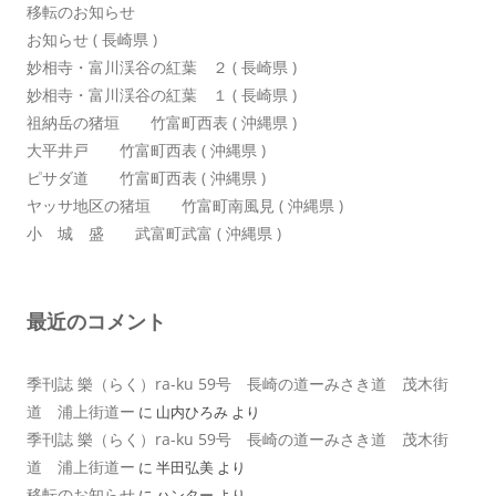
移転のお知らせ
お知らせ ( 長崎県 )
妙相寺・富川渓谷の紅葉 ２ ( 長崎県 )
妙相寺・富川渓谷の紅葉 １ ( 長崎県 )
祖納岳の猪垣 竹富町西表 ( 沖縄県 )
大平井戸 竹富町西表 ( 沖縄県 )
ピサダ道 竹富町西表 ( 沖縄県 )
ヤッサ地区の猪垣 竹富町南風見 ( 沖縄県 )
小 城 盛 武富町武富 ( 沖縄県 )
最近のコメント
季刊誌 樂（らく）ra-ku 59号 長崎の道ーみさき道 茂木街
道 浦上街道ー
に
山内ひろみ
より
季刊誌 樂（らく）ra-ku 59号 長崎の道ーみさき道 茂木街
道 浦上街道ー
に
半田弘美
より
移転のお知らせ
に
ハンター
より