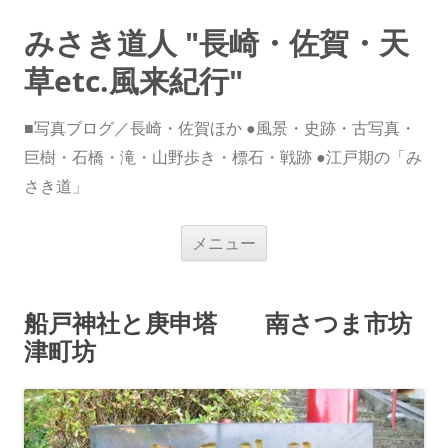
みさき道人 "長崎・佐賀・天
草etc.風来紀行"
■写真ブログ／長崎・佐賀ほか ●風景・史跡・古写真・
巨樹・石橋・滝・山野歩き・標石・戦跡 ●江戸期の「み
さき道」
コ
メニュー
ン
テ
ン
ツ
へ
船戸神社と庚申塔 南さつま市坊
ス
キ
津町坊
ッ
プ