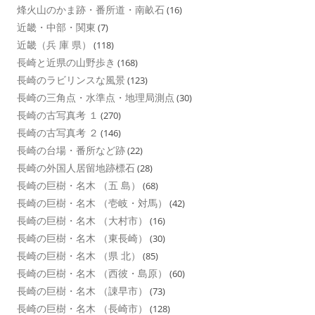
烽火山のかま跡・番所道・南畝石
(16)
近畿・中部・関東
(7)
近畿（兵 庫 県）
(118)
長崎と近県の山野歩き
(168)
長崎のラビリンスな風景
(123)
長崎の三角点・水準点・地理局測点
(30)
長崎の古写真考 １
(270)
長崎の古写真考 ２
(146)
長崎の台場・番所など跡
(22)
長崎の外国人居留地跡標石
(28)
長崎の巨樹・名木 （五 島）
(68)
長崎の巨樹・名木 （壱岐・対馬）
(42)
長崎の巨樹・名木 （大村市）
(16)
長崎の巨樹・名木 （東長崎）
(30)
長崎の巨樹・名木 （県 北）
(85)
長崎の巨樹・名木 （西彼・島原）
(60)
長崎の巨樹・名木 （諌早市）
(73)
長崎の巨樹・名木 （長崎市）
(128)