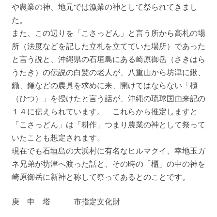
や農業の神、地元では漁業の神として祭られてきまし
た。
また、この辺りを「こさっどん」と言う所から高札の場
所（法度などを記した立札を立てていた場所）であった
と言う説と、沖縄県の石垣島にある崎原御岳（さきはら
うたき）の伝説の白髪の老人が、八重山から坊津に鍬、
鋤、鎌などの農具を求めに来、開けてはならない「櫃
（ひつ）」を授けたと言う話が、沖縄の琉球国由来記の
１４に伝えられています。 これらから推定しますと
「こさっどん」は「耕作」つまり農業の神として祭って
いたことも想定されます。
現在でも石垣島の大浜村に有名なヒルマクイ、幸地玉ガ
ネ兄弟が坊津へ渡った話と、その時の「櫃」の中の神を
崎原御岳に新神と称して祭ってあるとのことです。
庚 申 塔 市指定文化財