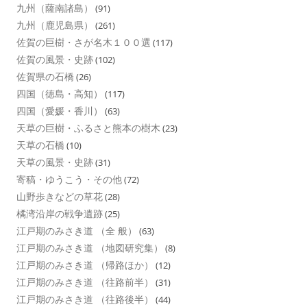
九州（薩南諸島）
(91)
九州（鹿児島県）
(261)
佐賀の巨樹・さが名木１００選
(117)
佐賀の風景・史跡
(102)
佐賀県の石橋
(26)
四国（徳島・高知）
(117)
四国（愛媛・香川）
(63)
天草の巨樹・ふるさと熊本の樹木
(23)
天草の石橋
(10)
天草の風景・史跡
(31)
寄稿・ゆうこう・その他
(72)
山野歩きなどの草花
(28)
橘湾沿岸の戦争遺跡
(25)
江戸期のみさき道 （全 般）
(63)
江戸期のみさき道 （地図研究集）
(8)
江戸期のみさき道 （帰路ほか）
(12)
江戸期のみさき道 （往路前半）
(31)
江戸期のみさき道 （往路後半）
(44)