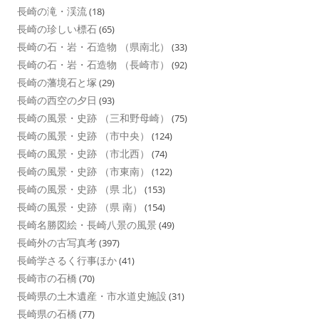
長崎の滝・渓流
(18)
長崎の珍しい標石
(65)
長崎の石・岩・石造物 （県南北）
(33)
長崎の石・岩・石造物 （長崎市）
(92)
長崎の藩境石と塚
(29)
長崎の西空の夕日
(93)
長崎の風景・史跡 （三和野母崎）
(75)
長崎の風景・史跡 （市中央）
(124)
長崎の風景・史跡 （市北西）
(74)
長崎の風景・史跡 （市東南）
(122)
長崎の風景・史跡 （県 北）
(153)
長崎の風景・史跡 （県 南）
(154)
長崎名勝図絵・長崎八景の風景
(49)
長崎外の古写真考
(397)
長崎学さるく行事ほか
(41)
長崎市の石橋
(70)
長崎県の土木遺産・市水道史施設
(31)
長崎県の石橋
(77)