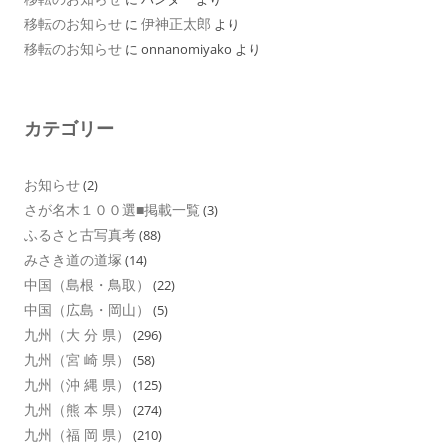
移転のお知らせ
伊神正太郎
に
より
移転のお知らせ
に
onnanomiyako
より
カテゴリー
お知らせ
(2)
さが名木１００選■掲載一覧
(3)
ふるさと古写真考
(88)
みさき道の道塚
(14)
中国（島根・鳥取）
(22)
中国（広島・岡山）
(5)
九州（大 分 県）
(296)
九州（宮 崎 県）
(58)
九州（沖 縄 県）
(125)
九州（熊 本 県）
(274)
九州（福 岡 県）
(210)