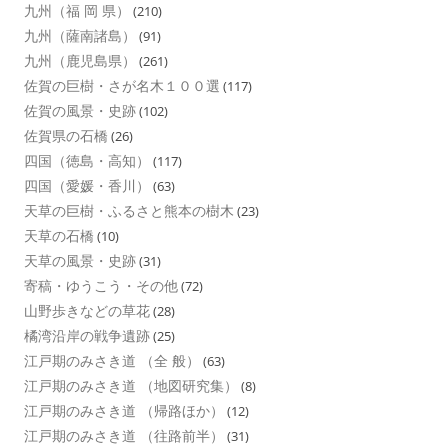
九州（福 岡 県）
(210)
九州（薩南諸島）
(91)
九州（鹿児島県）
(261)
佐賀の巨樹・さが名木１００選
(117)
佐賀の風景・史跡
(102)
佐賀県の石橋
(26)
四国（徳島・高知）
(117)
四国（愛媛・香川）
(63)
天草の巨樹・ふるさと熊本の樹木
(23)
天草の石橋
(10)
天草の風景・史跡
(31)
寄稿・ゆうこう・その他
(72)
山野歩きなどの草花
(28)
橘湾沿岸の戦争遺跡
(25)
江戸期のみさき道 （全 般）
(63)
江戸期のみさき道 （地図研究集）
(8)
江戸期のみさき道 （帰路ほか）
(12)
江戸期のみさき道 （往路前半）
(31)