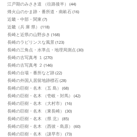
江戸期のみさき道 （往路後半）
(44)
烽火山のかま跡・番所道・南畝石
(16)
近畿・中部・関東
(7)
近畿（兵 庫 県）
(118)
長崎と近県の山野歩き
(168)
長崎のラビリンスな風景
(123)
長崎の三角点・水準点・地理局測点
(30)
長崎の古写真考 １
(270)
長崎の古写真考 ２
(146)
長崎の台場・番所など跡
(22)
長崎の外国人居留地跡標石
(28)
長崎の巨樹・名木 （五 島）
(68)
長崎の巨樹・名木 （壱岐・対馬）
(42)
長崎の巨樹・名木 （大村市）
(16)
長崎の巨樹・名木 （東長崎）
(30)
長崎の巨樹・名木 （県 北）
(85)
長崎の巨樹・名木 （西彼・島原）
(60)
長崎の巨樹・名木 （諌早市）
(73)