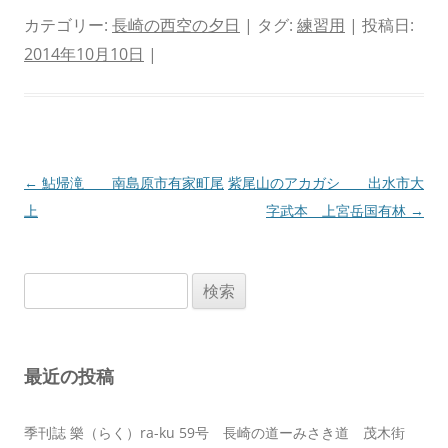
カテゴリー:
長崎の西空の夕日
| タグ:
練習用
| 投稿日:
2014年10月10日
|
投
←
鮎帰滝 南島原市有家町尾
紫尾山のアカガシ 出水市大
稿
上
字武本 上宮岳国有林
→
ナ
ビ
検
ゲ
索:
ー
シ
最近の投稿
ョ
ン
季刊誌 樂（らく）ra-ku 59号 長崎の道ーみさき道 茂木街