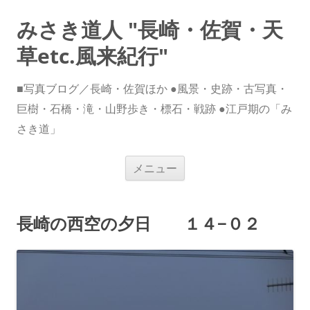
みさき道人 "長崎・佐賀・天
草etc.風来紀行"
■写真ブログ／長崎・佐賀ほか ●風景・史跡・古写真・
巨樹・石橋・滝・山野歩き・標石・戦跡 ●江戸期の「み
さき道」
コ
メニュー
ン
テ
ン
ツ
へ
長崎の西空の夕日 １４−０２
ス
キ
ッ
プ