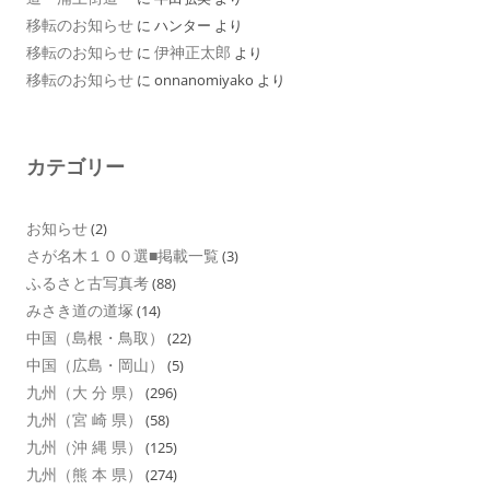
移転のお知らせ
に
ハンター
より
移転のお知らせ
伊神正太郎
に
より
移転のお知らせ
に
onnanomiyako
より
カテゴリー
お知らせ
(2)
さが名木１００選■掲載一覧
(3)
ふるさと古写真考
(88)
みさき道の道塚
(14)
中国（島根・鳥取）
(22)
中国（広島・岡山）
(5)
九州（大 分 県）
(296)
九州（宮 崎 県）
(58)
九州（沖 縄 県）
(125)
九州（熊 本 県）
(274)