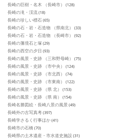
長崎の巨樹・名木 （長崎市）
(128)
長崎の滝・渓流
(18)
長崎の珍しい標石
(65)
長崎の石・岩・石造物 （県南北）
(33)
長崎の石・岩・石造物 （長崎市）
(92)
長崎の藩境石と塚
(29)
長崎の西空の夕日
(93)
長崎の風景・史跡 （三和野母崎）
(75)
長崎の風景・史跡 （市中央）
(124)
長崎の風景・史跡 （市北西）
(74)
長崎の風景・史跡 （市東南）
(122)
長崎の風景・史跡 （県 北）
(153)
長崎の風景・史跡 （県 南）
(154)
長崎名勝図絵・長崎八景の風景
(49)
長崎外の古写真考
(397)
長崎学さるく行事ほか
(41)
長崎市の石橋
(70)
長崎県の土木遺産・市水道史施設
(31)