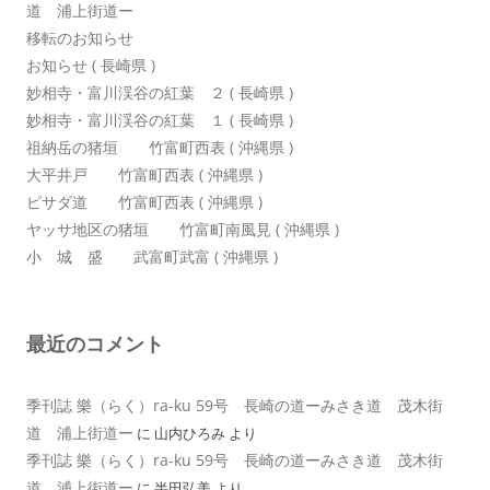
道 浦上街道ー
移転のお知らせ
お知らせ ( 長崎県 )
妙相寺・富川渓谷の紅葉 ２ ( 長崎県 )
妙相寺・富川渓谷の紅葉 １ ( 長崎県 )
祖納岳の猪垣 竹富町西表 ( 沖縄県 )
大平井戸 竹富町西表 ( 沖縄県 )
ピサダ道 竹富町西表 ( 沖縄県 )
ヤッサ地区の猪垣 竹富町南風見 ( 沖縄県 )
小 城 盛 武富町武富 ( 沖縄県 )
最近のコメント
季刊誌 樂（らく）ra-ku 59号 長崎の道ーみさき道 茂木街
道 浦上街道ー
に
山内ひろみ
より
季刊誌 樂（らく）ra-ku 59号 長崎の道ーみさき道 茂木街
道 浦上街道ー
に
半田弘美
より