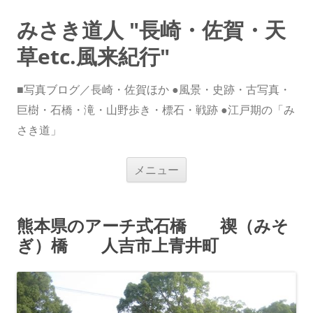
みさき道人 "長崎・佐賀・天
草etc.風来紀行"
■写真ブログ／長崎・佐賀ほか ●風景・史跡・古写真・
巨樹・石橋・滝・山野歩き・標石・戦跡 ●江戸期の「み
さき道」
コ
メニュー
ン
テ
ン
ツ
へ
熊本県のアーチ式石橋 禊（みそ
ス
キ
ぎ）橋 人吉市上青井町
ッ
プ