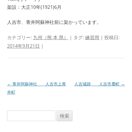
架設：大正10年(1921)6月
人吉市、青井阿蘇神社前に架かっています。
カテゴリー:
九州（熊 本 県）
| タグ:
練習用
| 投稿日:
2014年9月21日
|
投
←
青井阿蘇神社 人吉市上青
人吉城跡 人吉市麓町
→
稿
井町
ナ
ビ
検
ゲ
索:
ー