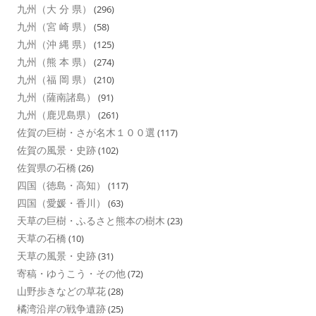
九州（大 分 県）
(296)
九州（宮 崎 県）
(58)
九州（沖 縄 県）
(125)
九州（熊 本 県）
(274)
九州（福 岡 県）
(210)
九州（薩南諸島）
(91)
九州（鹿児島県）
(261)
佐賀の巨樹・さが名木１００選
(117)
佐賀の風景・史跡
(102)
佐賀県の石橋
(26)
四国（徳島・高知）
(117)
四国（愛媛・香川）
(63)
天草の巨樹・ふるさと熊本の樹木
(23)
天草の石橋
(10)
天草の風景・史跡
(31)
寄稿・ゆうこう・その他
(72)
山野歩きなどの草花
(28)
橘湾沿岸の戦争遺跡
(25)