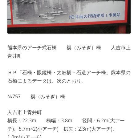
熊本県のアーチ式石橋 禊（みそぎ）橋 人吉市上
青井町
ＨＰ「石橋・眼鏡橋・太鼓橋・石造アーチ橋」熊本県の
石橋によるデータは、次のとおり。
№757 禊（みそぎ）橋
人吉市上青井町
橋長：22.3m 橋幅：3.8m 径間：6.2m(大アー
チ)、5.7m×2(小アーチ) 拱矢：2.3m(大アーチ)、
1.0m(小アーチ)