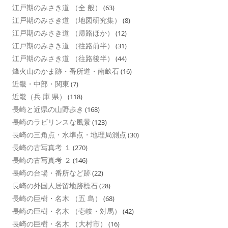
江戸期のみさき道 （全 般）
(63)
江戸期のみさき道 （地図研究集）
(8)
江戸期のみさき道 （帰路ほか）
(12)
江戸期のみさき道 （往路前半）
(31)
江戸期のみさき道 （往路後半）
(44)
烽火山のかま跡・番所道・南畝石
(16)
近畿・中部・関東
(7)
近畿（兵 庫 県）
(118)
長崎と近県の山野歩き
(168)
長崎のラビリンスな風景
(123)
長崎の三角点・水準点・地理局測点
(30)
長崎の古写真考 １
(270)
長崎の古写真考 ２
(146)
長崎の台場・番所など跡
(22)
長崎の外国人居留地跡標石
(28)
長崎の巨樹・名木 （五 島）
(68)
長崎の巨樹・名木 （壱岐・対馬）
(42)
長崎の巨樹・名木 （大村市）
(16)