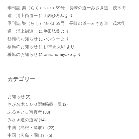
季刊誌 樂（らく）ra-ku 59号 長崎の道ーみさき道 茂木街
道 浦上街道ー
に
山内ひろみ
より
季刊誌 樂（らく）ra-ku 59号 長崎の道ーみさき道 茂木街
道 浦上街道ー
に
半田弘美
より
移転のお知らせ
に
ハンター
より
移転のお知らせ
伊神正太郎
に
より
移転のお知らせ
に
onnanomiyako
より
カテゴリー
お知らせ
(2)
さが名木１００選■掲載一覧
(3)
ふるさと古写真考
(88)
みさき道の道塚
(14)
中国（島根・鳥取）
(22)
中国（広島・岡山）
(5)