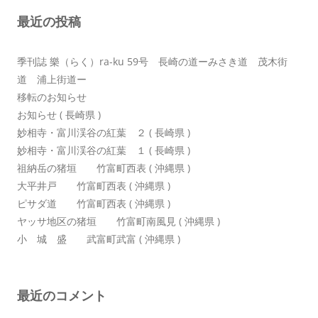
シ
最近の投稿
ョ
ン
季刊誌 樂（らく）ra-ku 59号 長崎の道ーみさき道 茂木街
道 浦上街道ー
移転のお知らせ
お知らせ ( 長崎県 )
妙相寺・富川渓谷の紅葉 ２ ( 長崎県 )
妙相寺・富川渓谷の紅葉 １ ( 長崎県 )
祖納岳の猪垣 竹富町西表 ( 沖縄県 )
大平井戸 竹富町西表 ( 沖縄県 )
ピサダ道 竹富町西表 ( 沖縄県 )
ヤッサ地区の猪垣 竹富町南風見 ( 沖縄県 )
小 城 盛 武富町武富 ( 沖縄県 )
最近のコメント