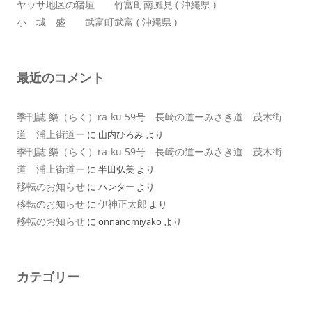
ヤッサ地区の猪垣 竹富町南風見 ( 沖縄県 )
小 城 盛 武富町武富 ( 沖縄県 )
最近のコメント
季刊誌 樂（らく）ra-ku 59号 長崎の道ーみさき道 茂木街
道 浦上街道ー
に
山内ひろみ
より
季刊誌 樂（らく）ra-ku 59号 長崎の道ーみさき道 茂木街
道 浦上街道ー
に
半田弘美
より
移転のお知らせ
に
ハンター
より
移転のお知らせ
伊神正太郎
に
より
移転のお知らせ
に
onnanomiyako
より
カテゴリー