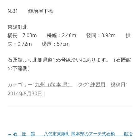
№31 鍛冶屋下橋
東陽町北
橋長：7.03m 橋幅：2.46m 径間：3.92m 拱
矢：0.72m 環厚：57cm
石匠館より北側県道155号線沿いにあります。（石匠館
の下流側）
カテゴリー:
九州（熊 本 県）
| タグ:
練習用
| 投稿日:
2014年8月30日
|
投
←
石 匠 館 八代市東陽町
熊本県のアーチ式石橋 鍛冶