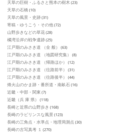
天草の巨樹・ふるさと熊本の樹木
(23)
天草の石橋
(10)
天草の風景・史跡
(31)
寄稿・ゆうこう・その他
(72)
山野歩きなどの草花
(28)
橘湾沿岸の戦争遺跡
(25)
江戸期のみさき道 （全 般）
(63)
江戸期のみさき道 （地図研究集）
(8)
江戸期のみさき道 （帰路ほか）
(12)
江戸期のみさき道 （往路前半）
(31)
江戸期のみさき道 （往路後半）
(44)
烽火山のかま跡・番所道・南畝石
(16)
近畿・中部・関東
(7)
近畿（兵 庫 県）
(118)
長崎と近県の山野歩き
(168)
長崎のラビリンスな風景
(123)
長崎の三角点・水準点・地理局測点
(30)
長崎の古写真考 １
(270)