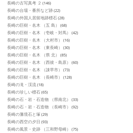
長崎の古写真考 ２
(146)
長崎の台場・番所など跡
(22)
長崎の外国人居留地跡標石
(28)
長崎の巨樹・名木 （五 島）
(68)
長崎の巨樹・名木 （壱岐・対馬）
(42)
長崎の巨樹・名木 （大村市）
(16)
長崎の巨樹・名木 （東長崎）
(30)
長崎の巨樹・名木 （県 北）
(85)
長崎の巨樹・名木 （西彼・島原）
(60)
長崎の巨樹・名木 （諌早市）
(73)
長崎の巨樹・名木 （長崎市）
(128)
長崎の滝・渓流
(18)
長崎の珍しい標石
(65)
長崎の石・岩・石造物 （県南北）
(33)
長崎の石・岩・石造物 （長崎市）
(92)
長崎の藩境石と塚
(29)
長崎の西空の夕日
(93)
長崎の風景・史跡 （三和野母崎）
(75)