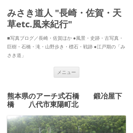
みさき道人 "長崎・佐賀・天
草etc.風来紀行"
■写真ブログ／長崎・佐賀ほか ●風景・史跡・古写真・
巨樹・石橋・滝・山野歩き・標石・戦跡 ●江戸期の「み
さき道」
コ
メニュー
ン
テ
ン
ツ
へ
熊本県のアーチ式石橋 鍛冶屋下
ス
キ
橋 八代市東陽町北
ッ
プ