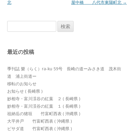
稿
北
屋中橋 八代市東陽町北
→
ナ
ビ
検
ゲ
索:
ー
シ
最近の投稿
ョ
ン
季刊誌 樂（らく）ra-ku 59号 長崎の道ーみさき道 茂木街
道 浦上街道ー
移転のお知らせ
お知らせ ( 長崎県 )
妙相寺・富川渓谷の紅葉 ２ ( 長崎県 )
妙相寺・富川渓谷の紅葉 １ ( 長崎県 )
祖納岳の猪垣 竹富町西表 ( 沖縄県 )
大平井戸 竹富町西表 ( 沖縄県 )
ピサダ道 竹富町西表 ( 沖縄県 )