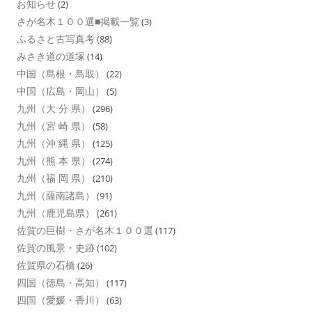
お知らせ
(2)
さが名木１００選■掲載一覧
(3)
ふるさと古写真考
(88)
みさき道の道塚
(14)
中国（島根・鳥取）
(22)
中国（広島・岡山）
(5)
九州（大 分 県）
(296)
九州（宮 崎 県）
(58)
九州（沖 縄 県）
(125)
九州（熊 本 県）
(274)
九州（福 岡 県）
(210)
九州（薩南諸島）
(91)
九州（鹿児島県）
(261)
佐賀の巨樹・さが名木１００選
(117)
佐賀の風景・史跡
(102)
佐賀県の石橋
(26)
四国（徳島・高知）
(117)
四国（愛媛・香川）
(63)