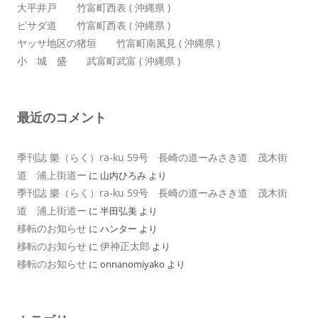
大平井戸 竹富町西表 ( 沖縄県 )
ピサダ道 竹富町西表 ( 沖縄県 )
ヤッサ地区の猪垣 竹富町南風見 ( 沖縄県 )
小 城 盛 武富町武富 ( 沖縄県 )
最近のコメント
季刊誌 樂（らく）ra-ku 59号 長崎の道ーみさき道 茂木街
道 浦上街道ー
に
山内ひろみ
より
季刊誌 樂（らく）ra-ku 59号 長崎の道ーみさき道 茂木街
道 浦上街道ー
に
半田弘美
より
移転のお知らせ
に
ハンター
より
移転のお知らせ
伊神正太郎
に
より
移転のお知らせ
に
onnanomiyako
より