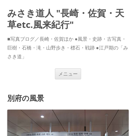
みさき道人 "長崎・佐賀・天
草etc.風来紀行"
■写真ブログ／長崎・佐賀ほか ●風景・史跡・古写真・
巨樹・石橋・滝・山野歩き・標石・戦跡 ●江戸期の「み
さき道」
コ
メニュー
ン
テ
ン
ツ
へ
別府の風景
ス
キ
ッ
プ