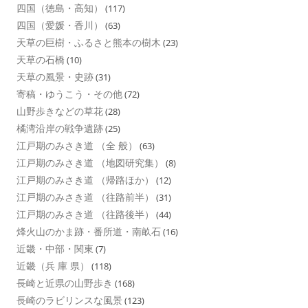
四国（徳島・高知）
(117)
四国（愛媛・香川）
(63)
天草の巨樹・ふるさと熊本の樹木
(23)
天草の石橋
(10)
天草の風景・史跡
(31)
寄稿・ゆうこう・その他
(72)
山野歩きなどの草花
(28)
橘湾沿岸の戦争遺跡
(25)
江戸期のみさき道 （全 般）
(63)
江戸期のみさき道 （地図研究集）
(8)
江戸期のみさき道 （帰路ほか）
(12)
江戸期のみさき道 （往路前半）
(31)
江戸期のみさき道 （往路後半）
(44)
烽火山のかま跡・番所道・南畝石
(16)
近畿・中部・関東
(7)
近畿（兵 庫 県）
(118)
長崎と近県の山野歩き
(168)
長崎のラビリンスな風景
(123)