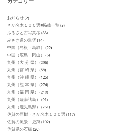
カテゴリー
お知らせ
(2)
さが名木１００選■掲載一覧
(3)
ふるさと古写真考
(88)
みさき道の道塚
(14)
中国（島根・鳥取）
(22)
中国（広島・岡山）
(5)
九州（大 分 県）
(296)
九州（宮 崎 県）
(58)
九州（沖 縄 県）
(125)
九州（熊 本 県）
(274)
九州（福 岡 県）
(210)
九州（薩南諸島）
(91)
九州（鹿児島県）
(261)
佐賀の巨樹・さが名木１００選
(117)
佐賀の風景・史跡
(102)
佐賀県の石橋
(26)