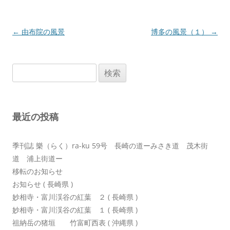
投
←
由布院の風景
博多の風景（１）
→
稿
ナ
検
ビ
索:
ゲ
ー
最近の投稿
シ
ョ
季刊誌 樂（らく）ra-ku 59号 長崎の道ーみさき道 茂木街
ン
道 浦上街道ー
移転のお知らせ
お知らせ ( 長崎県 )
妙相寺・富川渓谷の紅葉 ２ ( 長崎県 )
妙相寺・富川渓谷の紅葉 １ ( 長崎県 )
祖納岳の猪垣 竹富町西表 ( 沖縄県 )