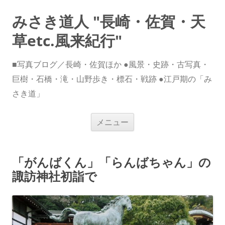
みさき道人 "長崎・佐賀・天
草etc.風来紀行"
■写真ブログ／長崎・佐賀ほか ●風景・史跡・古写真・
巨樹・石橋・滝・山野歩き・標石・戦跡 ●江戸期の「み
さき道」
コ
メニュー
ン
テ
ン
ツ
へ
「がんばくん」「らんばちゃん」の
ス
キ
諏訪神社初詣で
ッ
プ