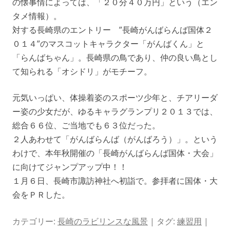
の懐事情によっては、「２０分４０万円」という（エン
タメ情報）。
対する長崎県のエントリー ”長崎がんばらんば国体２
０１４”のマスコットキャラクター「がんばくん」と
「らんばちゃん」。長崎県の鳥であり、仲の良い鳥とし
て知られる「オシドリ」がモチーフ。
元気いっぱい、体操着姿のスポーツ少年と、チアリーダ
ー姿の少女だが、ゆるキャラグランプリ２０１３では、
総合６６位、ご当地でも６３位だった。
２人あわせて「がんばらんば（がんばろう）」。という
わけで、本年秋開催の「長崎がんばらんば国体・大会」
に向けてジャンプアップ中！！
１月６日、長崎市諏訪神社へ初詣で。参拝者に国体・大
会をＰＲした。
カテゴリー:
長崎のラビリンスな風景
| タグ:
練習用
|