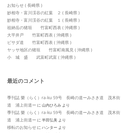
お知らせ ( 長崎県 )
妙相寺・富川渓谷の紅葉 ２ ( 長崎県 )
妙相寺・富川渓谷の紅葉 １ ( 長崎県 )
祖納岳の猪垣 竹富町西表 ( 沖縄県 )
大平井戸 竹富町西表 ( 沖縄県 )
ピサダ道 竹富町西表 ( 沖縄県 )
ヤッサ地区の猪垣 竹富町南風見 ( 沖縄県 )
小 城 盛 武富町武富 ( 沖縄県 )
最近のコメント
季刊誌 樂（らく）ra-ku 59号 長崎の道ーみさき道 茂木街
道 浦上街道ー
に
山内ひろみ
より
季刊誌 樂（らく）ra-ku 59号 長崎の道ーみさき道 茂木街
道 浦上街道ー
に
半田弘美
より
移転のお知らせ
に
ハンター
より