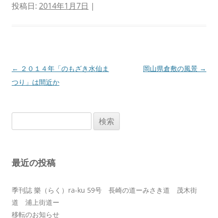
投稿日:
2014年1月7日
|
投
←
２０１４年「のもざき水仙ま
岡山県倉敷の風景
→
稿
つり」は間近か
ナ
ビ
検
ゲ
索:
ー
シ
最近の投稿
ョ
ン
季刊誌 樂（らく）ra-ku 59号 長崎の道ーみさき道 茂木街
道 浦上街道ー
移転のお知らせ