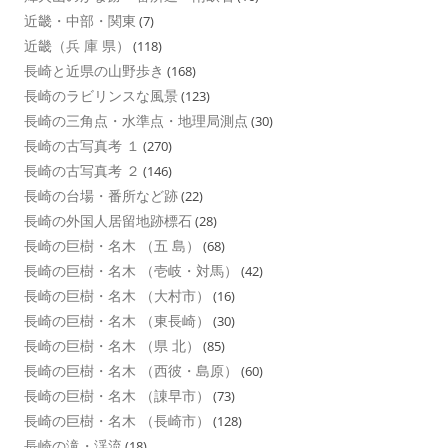
近畿・中部・関東
(7)
近畿（兵 庫 県）
(118)
長崎と近県の山野歩き
(168)
長崎のラビリンスな風景
(123)
長崎の三角点・水準点・地理局測点
(30)
長崎の古写真考 １
(270)
長崎の古写真考 ２
(146)
長崎の台場・番所など跡
(22)
長崎の外国人居留地跡標石
(28)
長崎の巨樹・名木 （五 島）
(68)
長崎の巨樹・名木 （壱岐・対馬）
(42)
長崎の巨樹・名木 （大村市）
(16)
長崎の巨樹・名木 （東長崎）
(30)
長崎の巨樹・名木 （県 北）
(85)
長崎の巨樹・名木 （西彼・島原）
(60)
長崎の巨樹・名木 （諌早市）
(73)
長崎の巨樹・名木 （長崎市）
(128)
長崎の滝・渓流
(18)