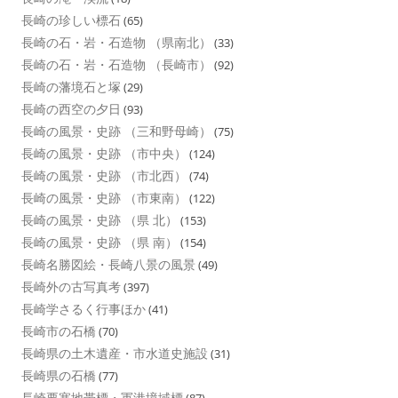
長崎の珍しい標石
(65)
長崎の石・岩・石造物 （県南北）
(33)
長崎の石・岩・石造物 （長崎市）
(92)
長崎の藩境石と塚
(29)
長崎の西空の夕日
(93)
長崎の風景・史跡 （三和野母崎）
(75)
長崎の風景・史跡 （市中央）
(124)
長崎の風景・史跡 （市北西）
(74)
長崎の風景・史跡 （市東南）
(122)
長崎の風景・史跡 （県 北）
(153)
長崎の風景・史跡 （県 南）
(154)
長崎名勝図絵・長崎八景の風景
(49)
長崎外の古写真考
(397)
長崎学さるく行事ほか
(41)
長崎市の石橋
(70)
長崎県の土木遺産・市水道史施設
(31)
長崎県の石橋
(77)
長崎要塞地帯標・軍港境域標