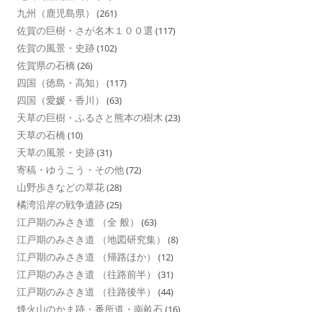
九州（鹿児島県）
(261)
佐賀の巨樹・さが名木１００選
(117)
佐賀の風景・史跡
(102)
佐賀県の石橋
(26)
四国（徳島・高知）
(117)
四国（愛媛・香川）
(63)
天草の巨樹・ふるさと熊本の樹木
(23)
天草の石橋
(10)
天草の風景・史跡
(31)
寄稿・ゆうこう・その他
(72)
山野歩きなどの草花
(28)
橘湾沿岸の戦争遺跡
(25)
江戸期のみさき道 （全 般）
(63)
江戸期のみさき道 （地図研究集）
(8)
江戸期のみさき道 （帰路ほか）
(12)
江戸期のみさき道 （往路前半）
(31)
江戸期のみさき道 （往路後半）
(44)
烽火山のかま跡・番所道・南畝石
(16)