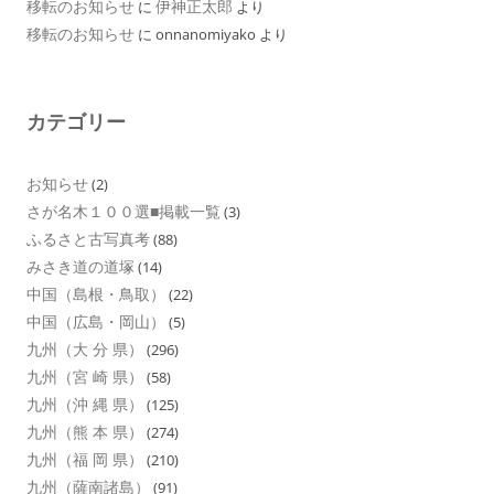
移転のお知らせ
伊神正太郎
に
より
移転のお知らせ
に
onnanomiyako
より
カテゴリー
お知らせ
(2)
さが名木１００選■掲載一覧
(3)
ふるさと古写真考
(88)
みさき道の道塚
(14)
中国（島根・鳥取）
(22)
中国（広島・岡山）
(5)
九州（大 分 県）
(296)
九州（宮 崎 県）
(58)
九州（沖 縄 県）
(125)
九州（熊 本 県）
(274)
九州（福 岡 県）
(210)
九州（薩南諸島）
(91)