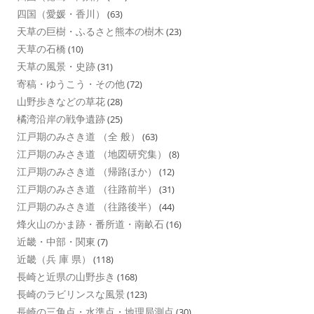
四国（愛媛・香川）
(63)
天草の巨樹・ふるさと熊本の樹木
(23)
天草の石橋
(10)
天草の風景・史跡
(31)
寄稿・ゆうこう・その他
(72)
山野歩きなどの草花
(28)
橘湾沿岸の戦争遺跡
(25)
江戸期のみさき道 （全 般）
(63)
江戸期のみさき道 （地図研究集）
(8)
江戸期のみさき道 （帰路ほか）
(12)
江戸期のみさき道 （往路前半）
(31)
江戸期のみさき道 （往路後半）
(44)
烽火山のかま跡・番所道・南畝石
(16)
近畿・中部・関東
(7)
近畿（兵 庫 県）
(118)
長崎と近県の山野歩き
(168)
長崎のラビリンスな風景
(123)
長崎の三角点・水準点・地理局測点
(30)