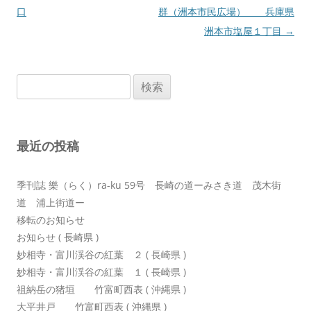
稿
口
群（洲本市民広場） 兵庫県
ナ
洲本市塩屋１丁目
→
ビ
ゲ
検
ー
索:
シ
ョ
最近の投稿
ン
季刊誌 樂（らく）ra-ku 59号 長崎の道ーみさき道 茂木街
道 浦上街道ー
移転のお知らせ
お知らせ ( 長崎県 )
妙相寺・富川渓谷の紅葉 ２ ( 長崎県 )
妙相寺・富川渓谷の紅葉 １ ( 長崎県 )
祖納岳の猪垣 竹富町西表 ( 沖縄県 )
大平井戸 竹富町西表 ( 沖縄県 )