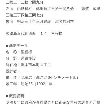
二拾三丁二拾七間九分
左面 由良標柱 貮里拾丁三拾三間八分 志筑 貮里
三拾三丁四拾三間七分
裏面 明治三十年三月建設 津名郡洲本
淡路島近代化遺産 １４ 里程標
■ 基礎データ
名 称：里程標
分 野：道路施設
所在地：洲本市本町４丁目
設計者： −
構 造：花崗岩（高さ210センチメートル）
竣工年：明治35（1902）年
■ 概要説明
明治６年に政府が各府県ごとに正確な里程の調査と元標