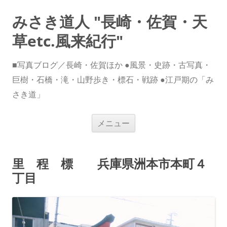
みさき道人 "長崎・佐賀・天
草etc.風来紀行"
■写真ブログ／長崎・佐賀ほか ●風景・史跡・古写真・
巨樹・石橋・滝・山野歩き・標石・戦跡 ●江戸期の「み
さき道」
コ
メニュー
ン
テ
ン
ツ
へ
里 程 標 兵庫県洲本市本町４
ス
キ
丁目
ッ
プ