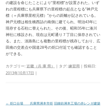
の建設を命じたことにより“里程標”が設置された。いず
れの里程標にも兵庫県下の里程標の起点となる“神戸元
標（＝兵庫県里程元標）”からの距離が記されている。
神戸元標は相生橋西詰の南側に建てられ、明治43年に
現存する石柱に替えられた。その後、昭和35年に湊川
神社に移設され、現在は元町通り７丁目に保存されてい
る。また、淡路島にも複数の里程標が残存しており、広
田南の交差点や国道28号の炬口付近でも確認すること
ができる。
カテゴリー:
近畿（兵 庫 県）
| タグ:
練習用
| 投稿日:
2013年10月17日
|
投
←
炬口台場 兵庫県洲本市炬
旧鐘紡洲本工場の赤レンガ建築