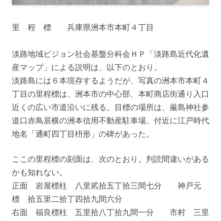
里 程 標 兵庫県洲本市本町４丁目
淡路地域ビジョン社会基盤分科会ＨＰ「淡路島近代化遺
産マップ」による説明は、以下のとおり。
淡路島には６本現存するようだが、写真の洲本市本町４
丁目の里程標は、洲本市の中心部、本町商店街通り入口
近くの広い市道沿いに残る。目標の場所は、厳島神社参
道口赤鳥居横の洲本信用不動産駐車場。付近に江戸時代
地名「通町四丁目枡形」の碑があった。
ここの里程標の刻面は、次のとおり。判読間違いがある
かも知れない。
正面 岩屋標柱 八里貮拾五丁拾三間七分 神戸元
標 拾五里二拾丁四拾九間六分
右面 福良標柱 五里拾八丁拾九間一分 市村 三里