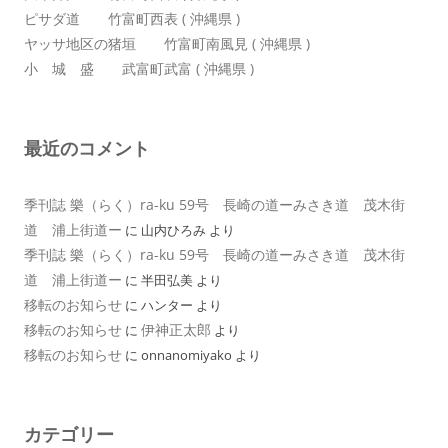
ピサダ道 竹富町西表 ( 沖縄県 )
ヤッサ地区の猪垣 竹富町南風見 ( 沖縄県 )
小 城 盛 武富町武富 ( 沖縄県 )
最近のコメント
季刊誌 樂（らく）ra-ku 59号 長崎の道ーみさき道 茂木街
道 浦上街道ー
に
山内ひろみ
より
季刊誌 樂（らく）ra-ku 59号 長崎の道ーみさき道 茂木街
道 浦上街道ー
に
半田弘美
より
移転のお知らせ
に
ハンター
より
移転のお知らせ
伊神正太郎
に
より
移転のお知らせ
に
onnanomiyako
より
カテゴリー