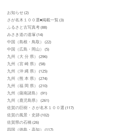
お知らせ
(2)
さが名木１００選■掲載一覧
(3)
ふるさと古写真考
(88)
みさき道の道塚
(14)
中国（島根・鳥取）
(22)
中国（広島・岡山）
(5)
九州（大 分 県）
(296)
九州（宮 崎 県）
(58)
九州（沖 縄 県）
(125)
九州（熊 本 県）
(274)
九州（福 岡 県）
(210)
九州（薩南諸島）
(91)
九州（鹿児島県）
(261)
佐賀の巨樹・さが名木１００選
(117)
佐賀の風景・史跡
(102)
佐賀県の石橋
(26)
四国（徳島・高知）
(117)