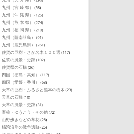
(296)
九州（宮 崎 県）
(58)
九州（沖 縄 県）
(125)
九州（熊 本 県）
(274)
九州（福 岡 県）
(210)
九州（薩南諸島）
(91)
九州（鹿児島県）
(261)
佐賀の巨樹・さが名木１００選
(117)
佐賀の風景・史跡
(102)
佐賀県の石橋
(26)
四国（徳島・高知）
(117)
四国（愛媛・香川）
(63)
天草の巨樹・ふるさと熊本の樹木
(23)
天草の石橋
(10)
天草の風景・史跡
(31)
寄稿・ゆうこう・その他
(72)
山野歩きなどの草花
(28)
橘湾沿岸の戦争遺跡
(25)