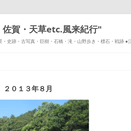
佐賀・天草etc.風来紀行"
風景・史跡・古写真・巨樹・石橋・滝・山野歩き・標石・戦跡 ●
コ
ン
テ
ン
ツ
へ
ス
キ
 ２０１３年８月
ッ
プ