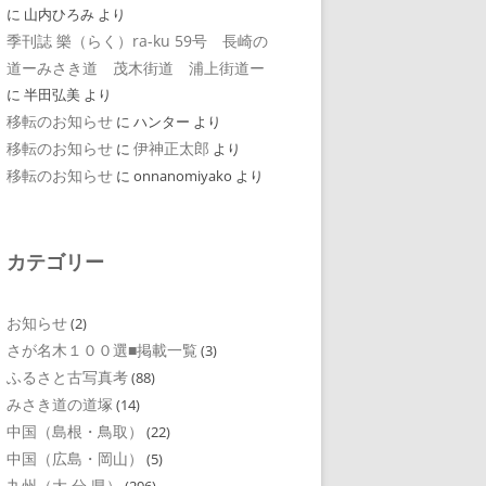
に
山内ひろみ
より
季刊誌 樂（らく）ra-ku 59号 長崎の
道ーみさき道 茂木街道 浦上街道ー
に
半田弘美
より
移転のお知らせ
に
ハンター
より
移転のお知らせ
伊神正太郎
に
より
移転のお知らせ
に
onnanomiyako
より
カテゴリー
お知らせ
(2)
さが名木１００選■掲載一覧
(3)
ふるさと古写真考
(88)
みさき道の道塚
(14)
中国（島根・鳥取）
(22)
中国（広島・岡山）
(5)
九州（大 分 県）