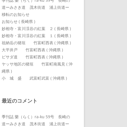
季刊誌 樂（らく）ra-ku 59号 長崎の
道ーみさき道 茂木街道 浦上街道ー
移転のお知らせ
お知らせ ( 長崎県 )
妙相寺・富川渓谷の紅葉 ２ ( 長崎県 )
妙相寺・富川渓谷の紅葉 １ ( 長崎県 )
祖納岳の猪垣 竹富町西表 ( 沖縄県 )
大平井戸 竹富町西表 ( 沖縄県 )
ピサダ道 竹富町西表 ( 沖縄県 )
ヤッサ地区の猪垣 竹富町南風見 ( 沖
縄県 )
小 城 盛 武富町武富 ( 沖縄県 )
最近のコメント
季刊誌 樂（らく）ra-ku 59号 長崎の
道ーみさき道 茂木街道 浦上街道ー