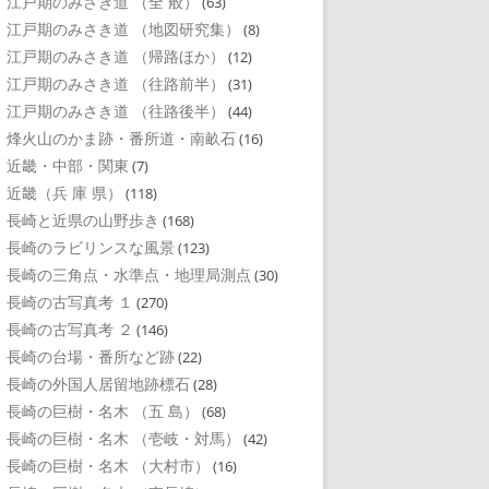
江戸期のみさき道 （全 般）
(63)
江戸期のみさき道 （地図研究集）
(8)
江戸期のみさき道 （帰路ほか）
(12)
江戸期のみさき道 （往路前半）
(31)
江戸期のみさき道 （往路後半）
(44)
烽火山のかま跡・番所道・南畝石
(16)
近畿・中部・関東
(7)
近畿（兵 庫 県）
(118)
長崎と近県の山野歩き
(168)
長崎のラビリンスな風景
(123)
長崎の三角点・水準点・地理局測点
(30)
長崎の古写真考 １
(270)
長崎の古写真考 ２
(146)
長崎の台場・番所など跡
(22)
長崎の外国人居留地跡標石
(28)
長崎の巨樹・名木 （五 島）
(68)
長崎の巨樹・名木 （壱岐・対馬）
(42)
長崎の巨樹・名木 （大村市）
(16)