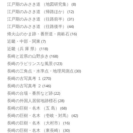
江戸期のみさき道 （地図研究集）
(8)
江戸期のみさき道 （帰路ほか）
(12)
江戸期のみさき道 （往路前半）
(31)
江戸期のみさき道 （往路後半）
(44)
烽火山のかま跡・番所道・南畝石
(16)
近畿・中部・関東
(7)
近畿（兵 庫 県）
(118)
長崎と近県の山野歩き
(168)
長崎のラビリンスな風景
(123)
長崎の三角点・水準点・地理局測点
(30)
長崎の古写真考 １
(270)
長崎の古写真考 ２
(146)
長崎の台場・番所など跡
(22)
長崎の外国人居留地跡標石
(28)
長崎の巨樹・名木 （五 島）
(68)
長崎の巨樹・名木 （壱岐・対馬）
(42)
長崎の巨樹・名木 （大村市）
(16)
長崎の巨樹・名木 （東長崎）
(30)