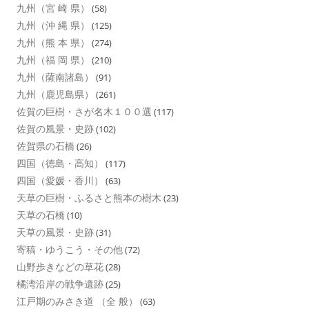
九州（宮 崎 県）
(58)
九州（沖 縄 県）
(125)
九州（熊 本 県）
(274)
九州（福 岡 県）
(210)
九州（薩南諸島）
(91)
九州（鹿児島県）
(261)
佐賀の巨樹・さが名木１００選
(117)
佐賀の風景・史跡
(102)
佐賀県の石橋
(26)
四国（徳島・高知）
(117)
四国（愛媛・香川）
(63)
天草の巨樹・ふるさと熊本の樹木
(23)
天草の石橋
(10)
天草の風景・史跡
(31)
寄稿・ゆうこう・その他
(72)
山野歩きなどの草花
(28)
橘湾沿岸の戦争遺跡
(25)
江戸期のみさき道 （全 般）
(63)