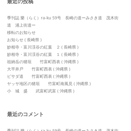
最近の投稿
ョ
ン
季刊誌 樂（らく）ra-ku 59号 長崎の道ーみさき道 茂木街
道 浦上街道ー
移転のお知らせ
お知らせ ( 長崎県 )
妙相寺・富川渓谷の紅葉 ２ ( 長崎県 )
妙相寺・富川渓谷の紅葉 １ ( 長崎県 )
祖納岳の猪垣 竹富町西表 ( 沖縄県 )
大平井戸 竹富町西表 ( 沖縄県 )
ピサダ道 竹富町西表 ( 沖縄県 )
ヤッサ地区の猪垣 竹富町南風見 ( 沖縄県 )
小 城 盛 武富町武富 ( 沖縄県 )
最近のコメント
季刊誌 樂（らく）ra-ku 59号 長崎の道ーみさき道 茂木街