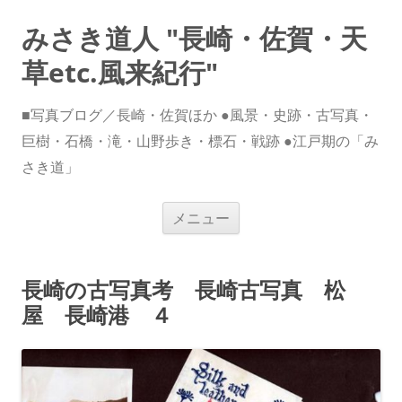
みさき道人 "長崎・佐賀・天
草etc.風来紀行"
■写真ブログ／長崎・佐賀ほか ●風景・史跡・古写真・
巨樹・石橋・滝・山野歩き・標石・戦跡 ●江戸期の「み
さき道」
コ
メニュー
ン
テ
ン
ツ
へ
長崎の古写真考 長崎古写真 松
ス
キ
屋 長崎港 ４
ッ
プ