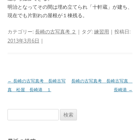
明治となってその間は埋め立てられ「十軒蔵」が建ち、
現在でも片割れの屋根が１棟残る。
カテゴリー:
長崎の古写真考 ２
| タグ:
練習用
| 投稿日:
2013年3月6日
|
投
←
長崎の古写真考 長崎古写
長崎の古写真考 長崎古写真
稿
真 松屋 長崎港 １
長崎港
→
ナ
ビ
検
ゲ
索:
ー
シ