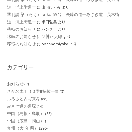
道 浦上街道ー
に
山内ひろみ
より
季刊誌 樂（らく）ra-ku 59号 長崎の道ーみさき道 茂木街
道 浦上街道ー
に
半田弘美
より
移転のお知らせ
に
ハンター
より
移転のお知らせ
伊神正太郎
に
より
移転のお知らせ
に
onnanomiyako
より
カテゴリー
お知らせ
(2)
さが名木１００選■掲載一覧
(3)
ふるさと古写真考
(88)
みさき道の道塚
(14)
中国（島根・鳥取）
(22)
中国（広島・岡山）
(5)
九州（大 分 県）
(296)