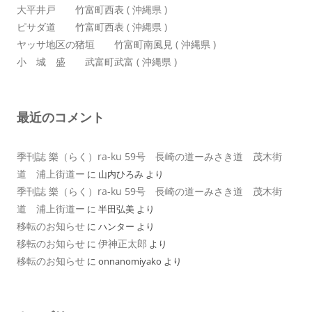
大平井戸 竹富町西表 ( 沖縄県 )
ピサダ道 竹富町西表 ( 沖縄県 )
ヤッサ地区の猪垣 竹富町南風見 ( 沖縄県 )
小 城 盛 武富町武富 ( 沖縄県 )
最近のコメント
季刊誌 樂（らく）ra-ku 59号 長崎の道ーみさき道 茂木街
道 浦上街道ー
に
山内ひろみ
より
季刊誌 樂（らく）ra-ku 59号 長崎の道ーみさき道 茂木街
道 浦上街道ー
に
半田弘美
より
移転のお知らせ
に
ハンター
より
移転のお知らせ
伊神正太郎
に
より
移転のお知らせ
に
onnanomiyako
より