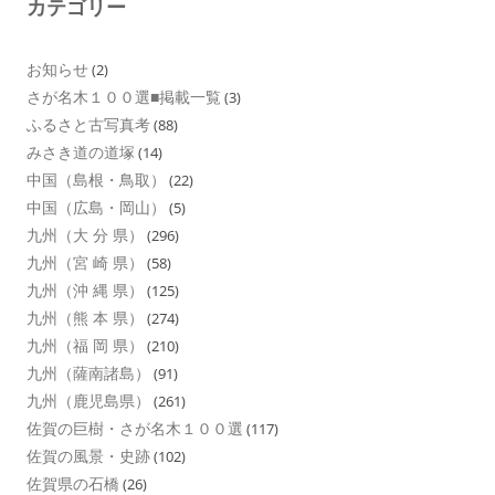
カテゴリー
お知らせ
(2)
さが名木１００選■掲載一覧
(3)
ふるさと古写真考
(88)
みさき道の道塚
(14)
中国（島根・鳥取）
(22)
中国（広島・岡山）
(5)
九州（大 分 県）
(296)
九州（宮 崎 県）
(58)
九州（沖 縄 県）
(125)
九州（熊 本 県）
(274)
九州（福 岡 県）
(210)
九州（薩南諸島）
(91)
九州（鹿児島県）
(261)
佐賀の巨樹・さが名木１００選
(117)
佐賀の風景・史跡
(102)
佐賀県の石橋
(26)