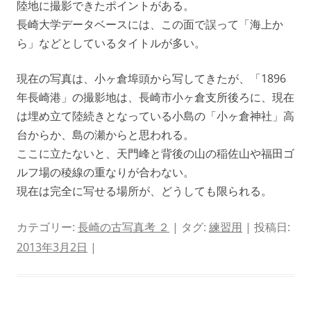
陸地に撮影できたポイントがある。
長崎大学データベースには、この面で誤って「海上か
ら」などとしているタイトルが多い。
現在の写真は、小ヶ倉埠頭から写してきたが、「1896
年長崎港」の撮影地は、長崎市小ヶ倉支所後ろに、現在
は埋め立て陸続きとなっている小島の「小ヶ倉神社」高
台からか、島の瀬からと思われる。
ここに立たないと、天門峰と背後の山の稲佐山や福田ゴ
ルフ場の稜線の重なりが合わない。
現在は完全に写せる場所が、どうしても限られる。
カテゴリー:
長崎の古写真考 ２
| タグ:
練習用
| 投稿日:
2013年3月2日
|