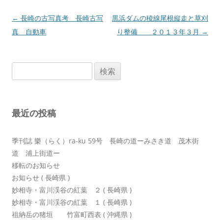
投
←
長崎の古写真考 長崎古写
黒浜ダムの稜線尾根縦走と草刈
稿
真 自動車
り整備 ２０１３年３月
→
ナ
ビ
検
ゲ
索:
ー
シ
最近の投稿
ョ
ン
季刊誌 樂（らく）ra-ku 59号 長崎の道ーみさき道 茂木街
道 浦上街道ー
移転のお知らせ
お知らせ ( 長崎県 )
妙相寺・富川渓谷の紅葉 ２ ( 長崎県 )
妙相寺・富川渓谷の紅葉 １ ( 長崎県 )
祖納岳の猪垣 竹富町西表 ( 沖縄県 )