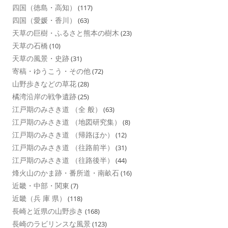
四国（徳島・高知）
(117)
四国（愛媛・香川）
(63)
天草の巨樹・ふるさと熊本の樹木
(23)
天草の石橋
(10)
天草の風景・史跡
(31)
寄稿・ゆうこう・その他
(72)
山野歩きなどの草花
(28)
橘湾沿岸の戦争遺跡
(25)
江戸期のみさき道 （全 般）
(63)
江戸期のみさき道 （地図研究集）
(8)
江戸期のみさき道 （帰路ほか）
(12)
江戸期のみさき道 （往路前半）
(31)
江戸期のみさき道 （往路後半）
(44)
烽火山のかま跡・番所道・南畝石
(16)
近畿・中部・関東
(7)
近畿（兵 庫 県）
(118)
長崎と近県の山野歩き
(168)
長崎のラビリンスな風景
(123)