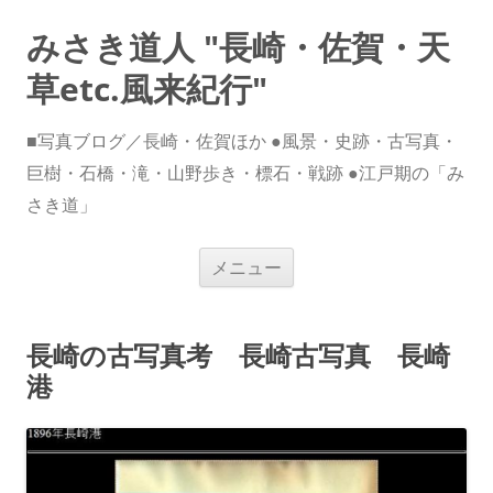
みさき道人 "長崎・佐賀・天
草etc.風来紀行"
■写真ブログ／長崎・佐賀ほか ●風景・史跡・古写真・
巨樹・石橋・滝・山野歩き・標石・戦跡 ●江戸期の「み
さき道」
コ
メニュー
ン
テ
ン
ツ
へ
長崎の古写真考 長崎古写真 長崎
ス
キ
港
ッ
プ