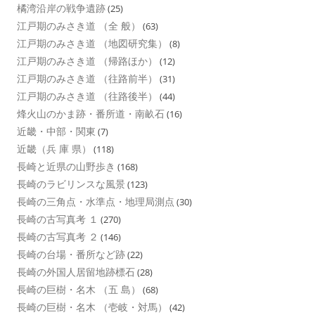
橘湾沿岸の戦争遺跡
(25)
江戸期のみさき道 （全 般）
(63)
江戸期のみさき道 （地図研究集）
(8)
江戸期のみさき道 （帰路ほか）
(12)
江戸期のみさき道 （往路前半）
(31)
江戸期のみさき道 （往路後半）
(44)
烽火山のかま跡・番所道・南畝石
(16)
近畿・中部・関東
(7)
近畿（兵 庫 県）
(118)
長崎と近県の山野歩き
(168)
長崎のラビリンスな風景
(123)
長崎の三角点・水準点・地理局測点
(30)
長崎の古写真考 １
(270)
長崎の古写真考 ２
(146)
長崎の台場・番所など跡
(22)
長崎の外国人居留地跡標石
(28)
長崎の巨樹・名木 （五 島）
(68)
長崎の巨樹・名木 （壱岐・対馬）
(42)