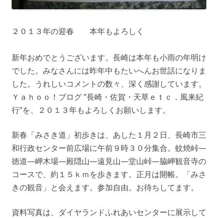
２０１３年の迎春 本年もよろしく
新年おめでとうございます。長崎は本年も小雨の年明け
でした。みなさんには昨年中もたいへんお世話になりま
した。うれしいコメントの数々、深く感謝しています。
Ｙａｈｏｏ！ブログ ”長崎・佐賀・天草ｅｔｃ．風来紀
行”を、２０１３年もよろしくお願いします。
新春「みさき道」初歩きは、あした１月２日、長崎市三
和行政センター前広場に午前９時３０分集合。蚊焼峠—
徳道—岬木場—殿隠山—遠見山—堂山峠—脇岬観音寺の
コースで、約１５ｋｍを歩きます。正月は開帳。「みさ
きの観音」と会えます。参加自由。お待ちしてます。
資料写真は、ダイヤランドふれあいセンターに展示して