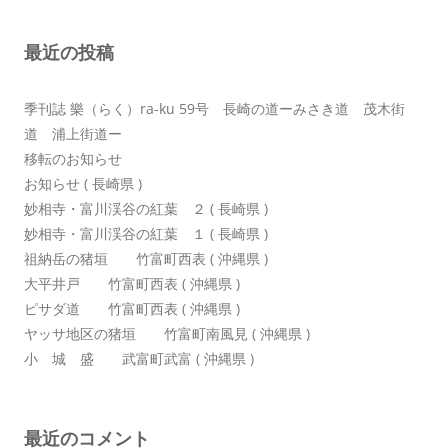
ョ
最近の投稿
ン
季刊誌 樂（らく）ra-ku 59号 長崎の道ーみさき道 茂木街
道 浦上街道ー
移転のお知らせ
お知らせ ( 長崎県 )
妙相寺・富川渓谷の紅葉 ２ ( 長崎県 )
妙相寺・富川渓谷の紅葉 １ ( 長崎県 )
祖納岳の猪垣 竹富町西表 ( 沖縄県 )
大平井戸 竹富町西表 ( 沖縄県 )
ピサダ道 竹富町西表 ( 沖縄県 )
ヤッサ地区の猪垣 竹富町南風見 ( 沖縄県 )
小 城 盛 武富町武富 ( 沖縄県 )
最近のコメント