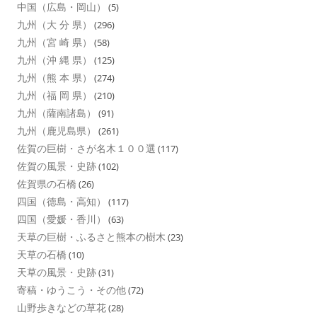
中国（広島・岡山）
(5)
九州（大 分 県）
(296)
九州（宮 崎 県）
(58)
九州（沖 縄 県）
(125)
九州（熊 本 県）
(274)
九州（福 岡 県）
(210)
九州（薩南諸島）
(91)
九州（鹿児島県）
(261)
佐賀の巨樹・さが名木１００選
(117)
佐賀の風景・史跡
(102)
佐賀県の石橋
(26)
四国（徳島・高知）
(117)
四国（愛媛・香川）
(63)
天草の巨樹・ふるさと熊本の樹木
(23)
天草の石橋
(10)
天草の風景・史跡
(31)
寄稿・ゆうこう・その他
(72)
山野歩きなどの草花
(28)