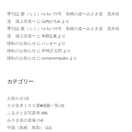
季刊誌 樂（らく）ra-ku 59号 長崎の道ーみさき道 茂木街
道 浦上街道ー
に
山内ひろみ
より
季刊誌 樂（らく）ra-ku 59号 長崎の道ーみさき道 茂木街
道 浦上街道ー
に
半田弘美
より
移転のお知らせ
に
ハンター
より
移転のお知らせ
伊神正太郎
に
より
移転のお知らせ
に
onnanomiyako
より
カテゴリー
お知らせ
(2)
さが名木１００選■掲載一覧
(3)
ふるさと古写真考
(88)
みさき道の道塚
(14)
中国（島根・鳥取）
(22)