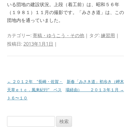
いる団地の建設状況。上段（着工前）は、昭和５６年
（１９８１）１１月の撮影です。「みさき道」は、この
団地内を通っていました。
カテゴリー:
寄稿・ゆうこう・その他
| タグ:
練習用
|
投稿日:
2013年1月1日
|
投
←
２０１２年 ”長崎・佐賀・
新春「みさき道」初歩き（岬木
稿
天草ｅｔｃ．風来紀行” ベス
場経由） ２０１３年１月
→
ナ
ト６〜１０
ビ
ゲ
検
ー
索:
シ