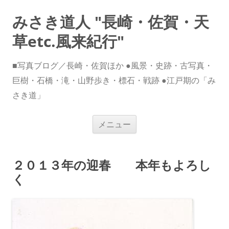
みさき道人 "長崎・佐賀・天
草etc.風来紀行"
■写真ブログ／長崎・佐賀ほか ●風景・史跡・古写真・
巨樹・石橋・滝・山野歩き・標石・戦跡 ●江戸期の「み
さき道」
コ
メニュー
ン
テ
ン
ツ
へ
２０１３年の迎春 本年もよろし
ス
キ
く
ッ
プ