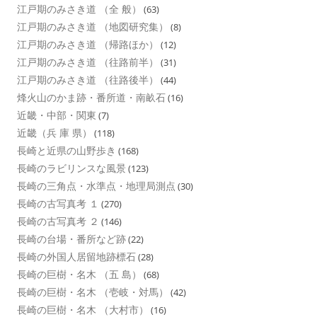
江戸期のみさき道 （全 般）
(63)
江戸期のみさき道 （地図研究集）
(8)
江戸期のみさき道 （帰路ほか）
(12)
江戸期のみさき道 （往路前半）
(31)
江戸期のみさき道 （往路後半）
(44)
烽火山のかま跡・番所道・南畝石
(16)
近畿・中部・関東
(7)
近畿（兵 庫 県）
(118)
長崎と近県の山野歩き
(168)
長崎のラビリンスな風景
(123)
長崎の三角点・水準点・地理局測点
(30)
長崎の古写真考 １
(270)
長崎の古写真考 ２
(146)
長崎の台場・番所など跡
(22)
長崎の外国人居留地跡標石
(28)
長崎の巨樹・名木 （五 島）
(68)
長崎の巨樹・名木 （壱岐・対馬）
(42)
長崎の巨樹・名木 （大村市）
(16)