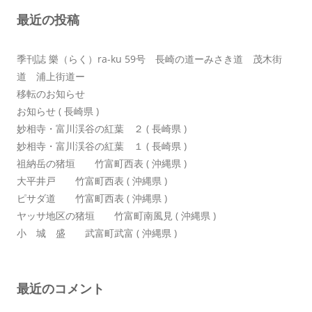
ョ
最近の投稿
ン
季刊誌 樂（らく）ra-ku 59号 長崎の道ーみさき道 茂木街
道 浦上街道ー
移転のお知らせ
お知らせ ( 長崎県 )
妙相寺・富川渓谷の紅葉 ２ ( 長崎県 )
妙相寺・富川渓谷の紅葉 １ ( 長崎県 )
祖納岳の猪垣 竹富町西表 ( 沖縄県 )
大平井戸 竹富町西表 ( 沖縄県 )
ピサダ道 竹富町西表 ( 沖縄県 )
ヤッサ地区の猪垣 竹富町南風見 ( 沖縄県 )
小 城 盛 武富町武富 ( 沖縄県 )
最近のコメント