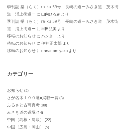
季刊誌 樂（らく）ra-ku 59号 長崎の道ーみさき道 茂木街
道 浦上街道ー
に
山内ひろみ
より
季刊誌 樂（らく）ra-ku 59号 長崎の道ーみさき道 茂木街
道 浦上街道ー
に
半田弘美
より
移転のお知らせ
に
ハンター
より
移転のお知らせ
伊神正太郎
に
より
移転のお知らせ
に
onnanomiyako
より
カテゴリー
お知らせ
(2)
さが名木１００選■掲載一覧
(3)
ふるさと古写真考
(88)
みさき道の道塚
(14)
中国（島根・鳥取）
(22)
中国（広島・岡山）
(5)