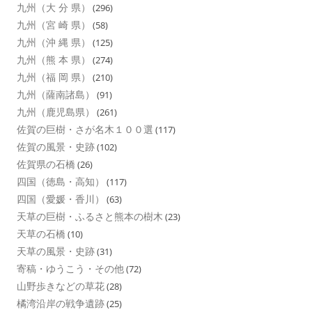
九州（大 分 県）
(296)
九州（宮 崎 県）
(58)
九州（沖 縄 県）
(125)
九州（熊 本 県）
(274)
九州（福 岡 県）
(210)
九州（薩南諸島）
(91)
九州（鹿児島県）
(261)
佐賀の巨樹・さが名木１００選
(117)
佐賀の風景・史跡
(102)
佐賀県の石橋
(26)
四国（徳島・高知）
(117)
四国（愛媛・香川）
(63)
天草の巨樹・ふるさと熊本の樹木
(23)
天草の石橋
(10)
天草の風景・史跡
(31)
寄稿・ゆうこう・その他
(72)
山野歩きなどの草花
(28)
橘湾沿岸の戦争遺跡
(25)