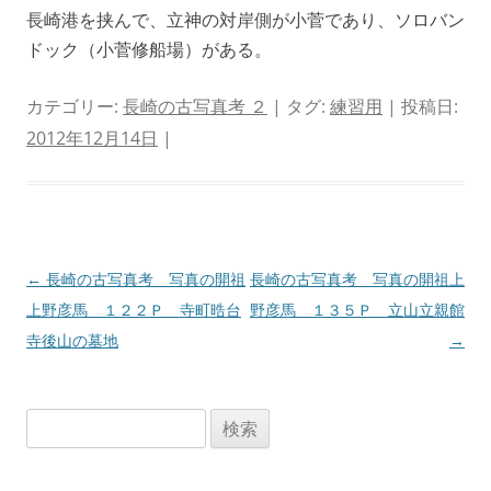
長崎港を挟んで、立神の対岸側が小菅であり、ソロバン
ドック（小菅修船場）がある。
カテゴリー:
長崎の古写真考 ２
| タグ:
練習用
| 投稿日:
2012年12月14日
|
投
←
長崎の古写真考 写真の開祖
長崎の古写真考 写真の開祖上
稿
上野彦馬 １２２Ｐ 寺町晧台
野彦馬 １３５Ｐ 立山立親館
ナ
寺後山の墓地
→
ビ
ゲ
検
ー
索:
シ