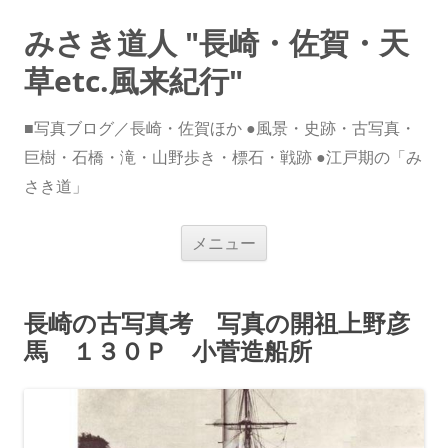
みさき道人 "長崎・佐賀・天
草etc.風来紀行"
■写真ブログ／長崎・佐賀ほか ●風景・史跡・古写真・
巨樹・石橋・滝・山野歩き・標石・戦跡 ●江戸期の「み
さき道」
コ
メニュー
ン
テ
ン
ツ
へ
長崎の古写真考 写真の開祖上野彦
ス
キ
馬 １３０Ｐ 小菅造船所
ッ
プ