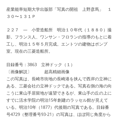
産業能率短期大学出版部「写真の開祖 上野彦馬」 １
３０〜１３１Ｐ
２２７ — 小菅造船所 明治１０年代（１８８０）撮
影。フランス人、ワンサン・フロランの指導のもとに着
工し、明治１５年５月完成。エントツの建物はポンプ
室。現在の三菱造船所。
目録番号：3863 立神ドック（１）
〔画像解説〕 超高精細画像
この写真は、長崎市街地の長崎港を挟んで西岸の立神に
ある、三菱会社の立神ドックである。写真右側の海の向
こうに東山手居留地が遠望できるが、東山手の丘の上に
すでに活水学院の明治15年創建のラッセル館が見えて
いる。明治10年（1877）代後期の写真である。目録番
号4729（整理番号93-21）の写真は、ほぼ同じ角度から