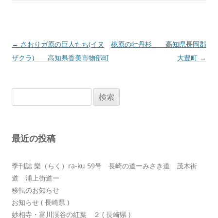
投
←
さおりガ原の巨人たち(イヌ
桃原の牡丹杉 高知県長岡郡
稿
ザクラ) 高知県香美市物部町
大豊町
→
ナ
ビ
検
ゲ
索:
ー
シ
最近の投稿
ョ
ン
季刊誌 樂（らく）ra-ku 59号 長崎の道ーみさき道 茂木街
道 浦上街道ー
移転のお知らせ
お知らせ ( 長崎県 )
妙相寺・富川渓谷の紅葉 ２ ( 長崎県 )