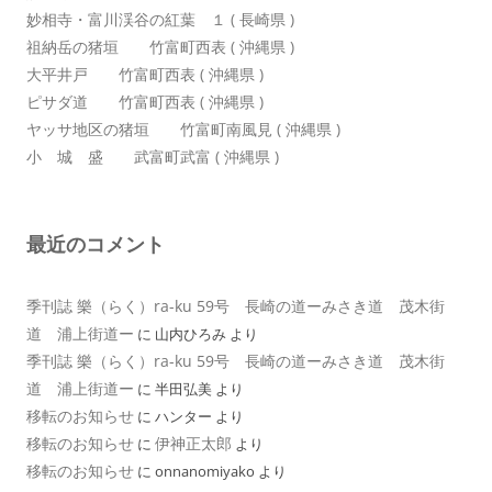
妙相寺・富川渓谷の紅葉 １ ( 長崎県 )
祖納岳の猪垣 竹富町西表 ( 沖縄県 )
大平井戸 竹富町西表 ( 沖縄県 )
ピサダ道 竹富町西表 ( 沖縄県 )
ヤッサ地区の猪垣 竹富町南風見 ( 沖縄県 )
小 城 盛 武富町武富 ( 沖縄県 )
最近のコメント
季刊誌 樂（らく）ra-ku 59号 長崎の道ーみさき道 茂木街
道 浦上街道ー
に
山内ひろみ
より
季刊誌 樂（らく）ra-ku 59号 長崎の道ーみさき道 茂木街
道 浦上街道ー
に
半田弘美
より
移転のお知らせ
に
ハンター
より
移転のお知らせ
伊神正太郎
に
より
移転のお知らせ
に
onnanomiyako
より