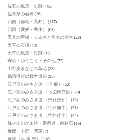
佐賀の風景・史跡
(102)
佐賀県の石橋
(26)
四国（徳島・高知）
(117)
四国（愛媛・香川）
(63)
天草の巨樹・ふるさと熊本の樹木
(23)
天草の石橋
(10)
天草の風景・史跡
(31)
寄稿・ゆうこう・その他
(72)
山野歩きなどの草花
(28)
橘湾沿岸の戦争遺跡
(25)
江戸期のみさき道 （全 般）
(63)
江戸期のみさき道 （地図研究集）
(8)
江戸期のみさき道 （帰路ほか）
(12)
江戸期のみさき道 （往路前半）
(31)
江戸期のみさき道 （往路後半）
(44)
烽火山のかま跡・番所道・南畝石
(16)
近畿・中部・関東
(7)
近畿（兵 庫 県）
(118)