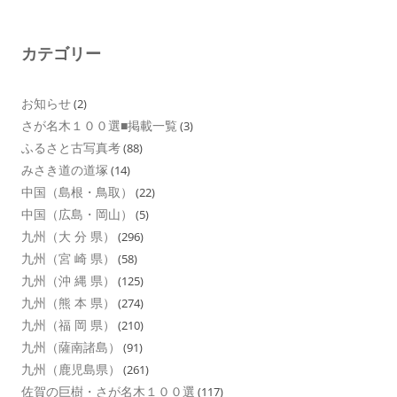
カテゴリー
お知らせ
(2)
さが名木１００選■掲載一覧
(3)
ふるさと古写真考
(88)
みさき道の道塚
(14)
中国（島根・鳥取）
(22)
中国（広島・岡山）
(5)
九州（大 分 県）
(296)
九州（宮 崎 県）
(58)
九州（沖 縄 県）
(125)
九州（熊 本 県）
(274)
九州（福 岡 県）
(210)
九州（薩南諸島）
(91)
九州（鹿児島県）
(261)
佐賀の巨樹・さが名木１００選
(117)