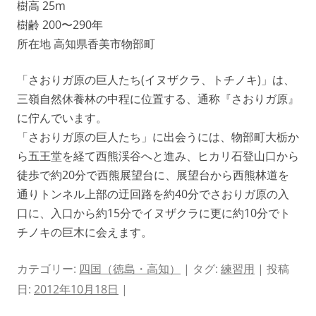
樹高 25m
樹齢 200〜290年
所在地 高知県香美市物部町
「さおりガ原の巨人たち(イヌザクラ、トチノキ)」は、
三嶺自然休養林の中程に位置する、通称『さおりガ原』
に佇んでいます。
「さおりガ原の巨人たち」に出会うには、物部町大栃か
ら五王堂を経て西熊渓谷へと進み、ヒカリ石登山口から
徒歩で約20分で西熊展望台に、展望台から西熊林道を
通りトンネル上部の迂回路を約40分でさおりガ原の入
口に、入口から約15分でイヌザクラに更に約10分でト
チノキの巨木に会えます。
カテゴリー:
四国（徳島・高知）
| タグ:
練習用
| 投稿
日:
2012年10月18日
|