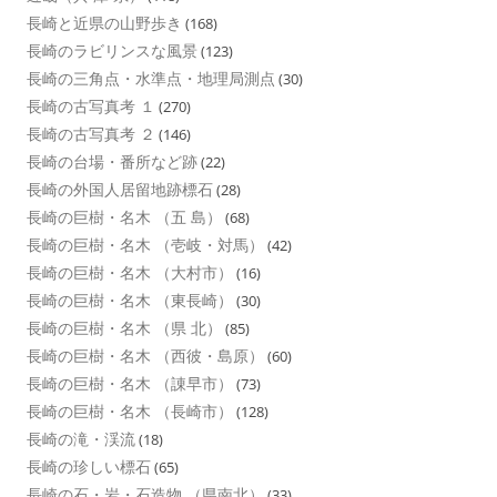
長崎と近県の山野歩き
(168)
長崎のラビリンスな風景
(123)
長崎の三角点・水準点・地理局測点
(30)
長崎の古写真考 １
(270)
長崎の古写真考 ２
(146)
長崎の台場・番所など跡
(22)
長崎の外国人居留地跡標石
(28)
長崎の巨樹・名木 （五 島）
(68)
長崎の巨樹・名木 （壱岐・対馬）
(42)
長崎の巨樹・名木 （大村市）
(16)
長崎の巨樹・名木 （東長崎）
(30)
長崎の巨樹・名木 （県 北）
(85)
長崎の巨樹・名木 （西彼・島原）
(60)
長崎の巨樹・名木 （諌早市）
(73)
長崎の巨樹・名木 （長崎市）
(128)
長崎の滝・渓流
(18)
長崎の珍しい標石
(65)
長崎の石・岩・石造物 （県南北）
(33)