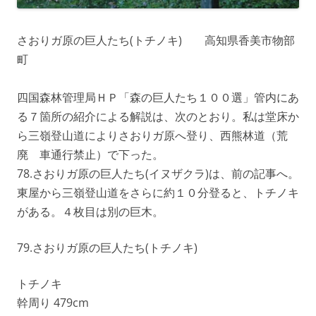
さおりガ原の巨人たち(トチノキ) 高知県香美市物部
町
四国森林管理局ＨＰ「森の巨人たち１００選」管内にあ
る７箇所の紹介による解説は、次のとおり。私は堂床か
ら三嶺登山道によりさおりガ原へ登り、西熊林道（荒
廃 車通行禁止）で下った。
78.さおりガ原の巨人たち(イヌザクラ)は、前の記事へ。
東屋から三嶺登山道をさらに約１０分登ると、トチノキ
がある。４枚目は別の巨木。
79.さおりガ原の巨人たち(トチノキ)
トチノキ
幹周り 479cm