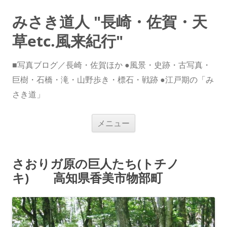
みさき道人 "長崎・佐賀・天
草etc.風来紀行"
■写真ブログ／長崎・佐賀ほか ●風景・史跡・古写真・
巨樹・石橋・滝・山野歩き・標石・戦跡 ●江戸期の「み
さき道」
コ
メニュー
ン
テ
ン
ツ
へ
さおりガ原の巨人たち(トチノ
ス
キ
キ) 高知県香美市物部町
ッ
プ