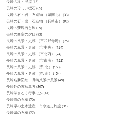
長崎の滝・渓流
(18)
長崎の珍しい標石
(65)
長崎の石・岩・石造物 （県南北）
(33)
長崎の石・岩・石造物 （長崎市）
(92)
長崎の藩境石と塚
(29)
長崎の西空の夕日
(93)
長崎の風景・史跡 （三和野母崎）
(75)
長崎の風景・史跡 （市中央）
(124)
長崎の風景・史跡 （市北西）
(74)
長崎の風景・史跡 （市東南）
(122)
長崎の風景・史跡 （県 北）
(153)
長崎の風景・史跡 （県 南）
(154)
長崎名勝図絵・長崎八景の風景
(49)
長崎外の古写真考
(397)
長崎学さるく行事ほか
(41)
長崎市の石橋
(70)
長崎県の土木遺産・市水道史施設
(31)
長崎県の石橋
(77)