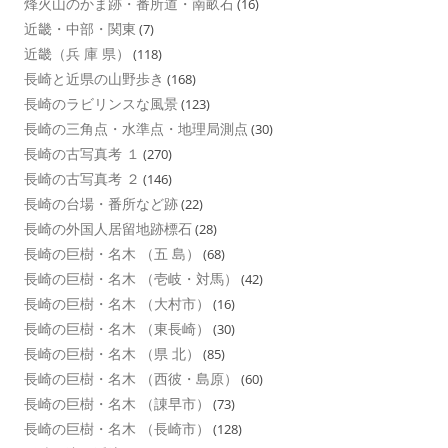
烽火山のかま跡・番所道・南畝石
(16)
近畿・中部・関東
(7)
近畿（兵 庫 県）
(118)
長崎と近県の山野歩き
(168)
長崎のラビリンスな風景
(123)
長崎の三角点・水準点・地理局測点
(30)
長崎の古写真考 １
(270)
長崎の古写真考 ２
(146)
長崎の台場・番所など跡
(22)
長崎の外国人居留地跡標石
(28)
長崎の巨樹・名木 （五 島）
(68)
長崎の巨樹・名木 （壱岐・対馬）
(42)
長崎の巨樹・名木 （大村市）
(16)
長崎の巨樹・名木 （東長崎）
(30)
長崎の巨樹・名木 （県 北）
(85)
長崎の巨樹・名木 （西彼・島原）
(60)
長崎の巨樹・名木 （諌早市）
(73)
長崎の巨樹・名木 （長崎市）
(128)