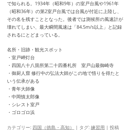
で知られる。1934年（昭和9年）の室戸台風や1961年
（昭和36年）の第2室戸台風では台風が付近に上陸し、
その名を残すこととなった。後者では測候所の風速計が
壊れてしまい、最大瞬間風速は「84.5m/s以上」と記録
されるにとどまっている。
名所・旧跡・観光スポット
・室戸岬灯台
・四国八十八箇所第二十四番札所 室戸山最御崎寺
・御厨人窟 修行中の弘法大師がこの地で悟りを得たと
いう伝承がある
・青年大師像
・中岡慎太郎像
・シレスト室戸
・ゴロゴロ浜
カテゴリー:
四国（徳島・高知）
| タグ:
練習用
| 投稿