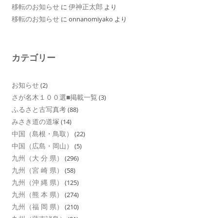
移転のお知らせ
伊神正太郎
に
より
移転のお知らせ
に
onnanomiyako
より
カテゴリー
お知らせ
(2)
さが名木１００選■掲載一覧
(3)
ふるさと古写真考
(88)
みさき道の道塚
(14)
中国（島根・鳥取）
(22)
中国（広島・岡山）
(5)
九州（大 分 県）
(296)
九州（宮 崎 県）
(58)
九州（沖 縄 県）
(125)
九州（熊 本 県）
(274)
九州（福 岡 県）
(210)