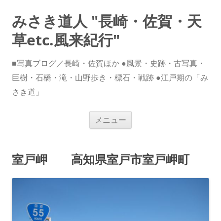
みさき道人 "長崎・佐賀・天
草etc.風来紀行"
■写真ブログ／長崎・佐賀ほか ●風景・史跡・古写真・
巨樹・石橋・滝・山野歩き・標石・戦跡 ●江戸期の「み
さき道」
コ
メニュー
ン
テ
ン
ツ
へ
室戸岬 高知県室戸市室戸岬町
ス
キ
ッ
プ