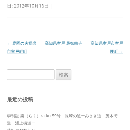
日:
2012年10月16日
|
投
←
鹿岡の夫婦岩 高知県室戸
最御崎寺 高知県室戸市室戸
稿
市室戸岬町
岬町
→
ナ
ビ
検
ゲ
索:
ー
シ
最近の投稿
ョ
ン
季刊誌 樂（らく）ra-ku 59号 長崎の道ーみさき道 茂木街
道 浦上街道ー