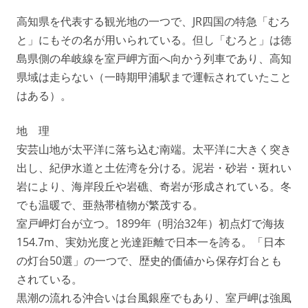
高知県を代表する観光地の一つで、JR四国の特急「むろ
と」にもその名が用いられている。但し「むろと」は徳
島県側の牟岐線を室戸岬方面へ向かう列車であり、高知
県域は走らない（一時期甲浦駅まで運転されていたこと
はある）。
地 理
安芸山地が太平洋に落ち込む南端。太平洋に大きく突き
出し、紀伊水道と土佐湾を分ける。泥岩・砂岩・斑れい
岩により、海岸段丘や岩礁、奇岩が形成されている。冬
でも温暖で、亜熱帯植物が繁茂する。
室戸岬灯台が立つ。1899年（明治32年）初点灯で海抜
154.7m、実効光度と光達距離で日本一を誇る。「日本
の灯台50選」の一つで、歴史的価値から保存灯台とも
されている。
黒潮の流れる沖合いは台風銀座でもあり、室戸岬は強風