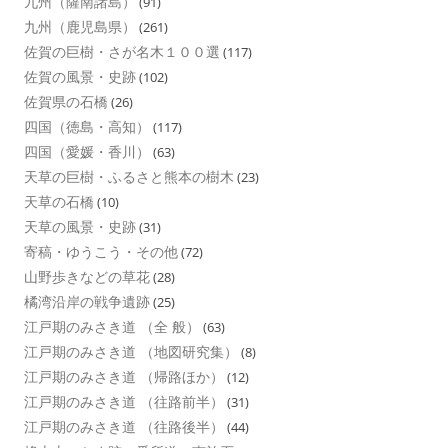
九州（薩南諸島）
(91)
九州（鹿児島県）
(261)
佐賀の巨樹・さが名木１００選
(117)
佐賀の風景・史跡
(102)
佐賀県の石橋
(26)
四国（徳島・高知）
(117)
四国（愛媛・香川）
(63)
天草の巨樹・ふるさと熊本の樹木
(23)
天草の石橋
(10)
天草の風景・史跡
(31)
寄稿・ゆうこう・その他
(72)
山野歩きなどの草花
(28)
橘湾沿岸の戦争遺跡
(25)
江戸期のみさき道 （全 般）
(63)
江戸期のみさき道 （地図研究集）
(8)
江戸期のみさき道 （帰路ほか）
(12)
江戸期のみさき道 （往路前半）
(31)
江戸期のみさき道 （往路後半）
(44)