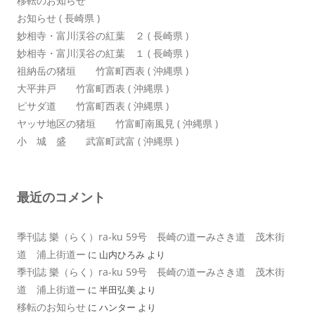
移転のお知らせ
お知らせ ( 長崎県 )
妙相寺・富川渓谷の紅葉 ２ ( 長崎県 )
妙相寺・富川渓谷の紅葉 １ ( 長崎県 )
祖納岳の猪垣 竹富町西表 ( 沖縄県 )
大平井戸 竹富町西表 ( 沖縄県 )
ピサダ道 竹富町西表 ( 沖縄県 )
ヤッサ地区の猪垣 竹富町南風見 ( 沖縄県 )
小 城 盛 武富町武富 ( 沖縄県 )
最近のコメント
季刊誌 樂（らく）ra-ku 59号 長崎の道ーみさき道 茂木街
道 浦上街道ー
に
山内ひろみ
より
季刊誌 樂（らく）ra-ku 59号 長崎の道ーみさき道 茂木街
道 浦上街道ー
に
半田弘美
より
移転のお知らせ
に
ハンター
より