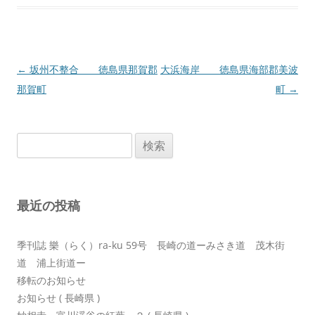
投
←
坂州不整合 徳島県那賀郡
大浜海岸 徳島県海部郡美波
稿
那賀町
町
→
ナ
ビ
検
ゲ
索:
ー
シ
最近の投稿
ョ
ン
季刊誌 樂（らく）ra-ku 59号 長崎の道ーみさき道 茂木街
道 浦上街道ー
移転のお知らせ
お知らせ ( 長崎県 )