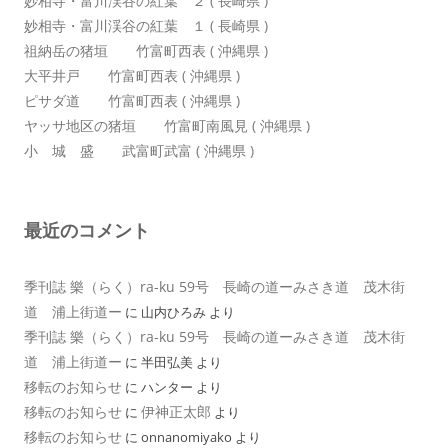
妙相寺・富川渓谷の紅葉 ２ ( 長崎県 )
妙相寺・富川渓谷の紅葉 １ ( 長崎県 )
祖納岳の猪垣 竹富町西表 ( 沖縄県 )
大平井戸 竹富町西表 ( 沖縄県 )
ピサダ道 竹富町西表 ( 沖縄県 )
ヤッサ地区の猪垣 竹富町南風見 ( 沖縄県 )
小 城 盛 武富町武富 ( 沖縄県 )
最近のコメント
季刊誌 樂（らく）ra-ku 59号 長崎の道ーみさき道 茂木街
道 浦上街道ー
に
山内ひろみ
より
季刊誌 樂（らく）ra-ku 59号 長崎の道ーみさき道 茂木街
道 浦上街道ー
に
半田弘美
より
移転のお知らせ
に
ハンター
より
移転のお知らせ
伊神正太郎
に
より
移転のお知らせ
に
onnanomiyako
より