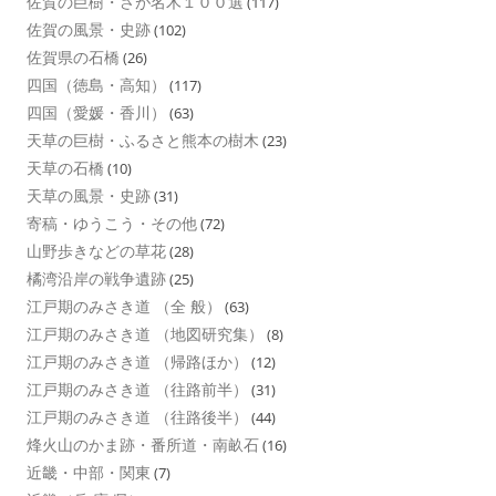
佐賀の巨樹・さが名木１００選
(117)
佐賀の風景・史跡
(102)
佐賀県の石橋
(26)
四国（徳島・高知）
(117)
四国（愛媛・香川）
(63)
天草の巨樹・ふるさと熊本の樹木
(23)
天草の石橋
(10)
天草の風景・史跡
(31)
寄稿・ゆうこう・その他
(72)
山野歩きなどの草花
(28)
橘湾沿岸の戦争遺跡
(25)
江戸期のみさき道 （全 般）
(63)
江戸期のみさき道 （地図研究集）
(8)
江戸期のみさき道 （帰路ほか）
(12)
江戸期のみさき道 （往路前半）
(31)
江戸期のみさき道 （往路後半）
(44)
烽火山のかま跡・番所道・南畝石
(16)
近畿・中部・関東
(7)