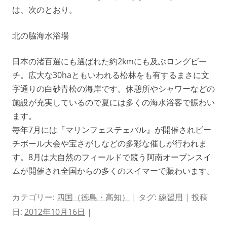
は、次のとおり。
北の脇海水浴場
日本の渚百選にも選ばれた約2kmにも及ぶロングビー
チ。広大な30haともいわれる松林をも有するまさに文
字通りの白砂青松の海岸です。休憩所やシャワーなどの
施設が充実しているので夏には多くの海水浴客で賑わい
ます。
毎年7月には『マリンフェステェバル』が開催されビー
チボール大会や宝さがしなどの多彩な催しが行われま
す。8月は大自然のフィールドで競う阿南オープンスイ
ムが開催され全国からの多くのスイマーで賑わいます。
カテゴリー:
四国（徳島・高知）
| タグ:
練習用
| 投稿
日:
2012年10月16日
|