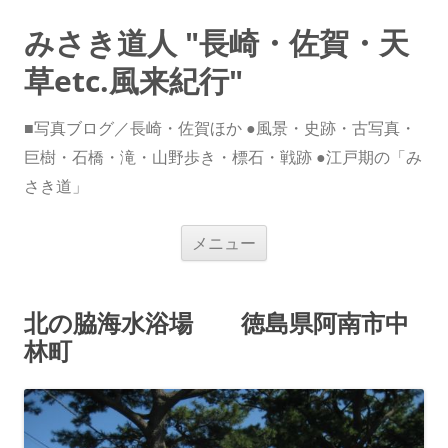
みさき道人 "長崎・佐賀・天
草etc.風来紀行"
■写真ブログ／長崎・佐賀ほか ●風景・史跡・古写真・
巨樹・石橋・滝・山野歩き・標石・戦跡 ●江戸期の「み
さき道」
コ
メニュー
ン
テ
ン
ツ
へ
北の脇海水浴場 徳島県阿南市中
ス
キ
林町
ッ
プ