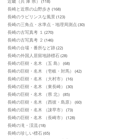
近畿（兵 庫 県）
(118)
長崎と近県の山野歩き
(168)
長崎のラビリンスな風景
(123)
長崎の三角点・水準点・地理局測点
(30)
長崎の古写真考 １
(270)
長崎の古写真考 ２
(146)
長崎の台場・番所など跡
(22)
長崎の外国人居留地跡標石
(28)
長崎の巨樹・名木 （五 島）
(68)
長崎の巨樹・名木 （壱岐・対馬）
(42)
長崎の巨樹・名木 （大村市）
(16)
長崎の巨樹・名木 （東長崎）
(30)
長崎の巨樹・名木 （県 北）
(85)
長崎の巨樹・名木 （西彼・島原）
(60)
長崎の巨樹・名木 （諌早市）
(73)
長崎の巨樹・名木 （長崎市）
(128)
長崎の滝・渓流
(18)
長崎の珍しい標石
(65)