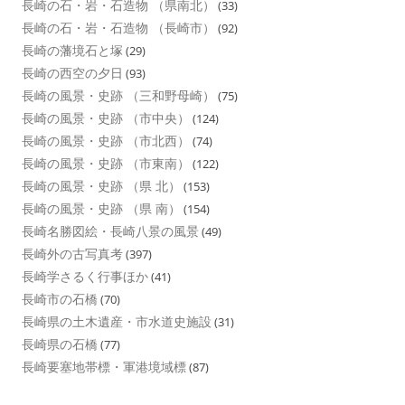
長崎の石・岩・石造物 （県南北）
(33)
長崎の石・岩・石造物 （長崎市）
(92)
長崎の藩境石と塚
(29)
長崎の西空の夕日
(93)
長崎の風景・史跡 （三和野母崎）
(75)
長崎の風景・史跡 （市中央）
(124)
長崎の風景・史跡 （市北西）
(74)
長崎の風景・史跡 （市東南）
(122)
長崎の風景・史跡 （県 北）
(153)
長崎の風景・史跡 （県 南）
(154)
長崎名勝図絵・長崎八景の風景
(49)
長崎外の古写真考
(397)
長崎学さるく行事ほか
(41)
長崎市の石橋
(70)
長崎県の土木遺産・市水道史施設
(31)
長崎県の石橋
(77)
長崎要塞地帯標・軍港境域標
(87)