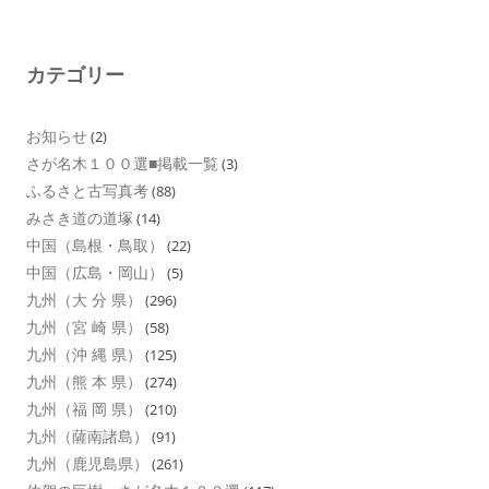
カテゴリー
お知らせ
(2)
さが名木１００選■掲載一覧
(3)
ふるさと古写真考
(88)
みさき道の道塚
(14)
中国（島根・鳥取）
(22)
中国（広島・岡山）
(5)
九州（大 分 県）
(296)
九州（宮 崎 県）
(58)
九州（沖 縄 県）
(125)
九州（熊 本 県）
(274)
九州（福 岡 県）
(210)
九州（薩南諸島）
(91)
九州（鹿児島県）
(261)