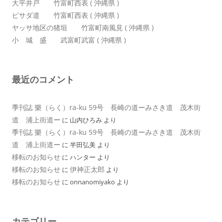
大平井戸 竹富町西表 ( 沖縄県 )
ピサダ道 竹富町西表 ( 沖縄県 )
ヤッサ地区の猪垣 竹富町南風見 ( 沖縄県 )
小 城 盛 武富町武富 ( 沖縄県 )
最近のコメント
季刊誌 樂（らく）ra-ku 59号 長崎の道ーみさき道 茂木街
道 浦上街道ー
に
山内ひろみ
より
季刊誌 樂（らく）ra-ku 59号 長崎の道ーみさき道 茂木街
道 浦上街道ー
に
半田弘美
より
移転のお知らせ
に
ハンター
より
移転のお知らせ
伊神正太郎
に
より
移転のお知らせ
に
onnanomiyako
より
カテゴリー