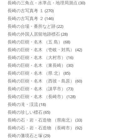
長崎の三角点・水準点・地理局測点
(30)
長崎の古写真考 １
(270)
長崎の古写真考 ２
(146)
長崎の台場・番所など跡
(22)
長崎の外国人居留地跡標石
(28)
長崎の巨樹・名木 （五 島）
(68)
長崎の巨樹・名木 （壱岐・対馬）
(42)
長崎の巨樹・名木 （大村市）
(16)
長崎の巨樹・名木 （東長崎）
(30)
長崎の巨樹・名木 （県 北）
(85)
長崎の巨樹・名木 （西彼・島原）
(60)
長崎の巨樹・名木 （諌早市）
(73)
長崎の巨樹・名木 （長崎市）
(128)
長崎の滝・渓流
(18)
長崎の珍しい標石
(65)
長崎の石・岩・石造物 （県南北）
(33)
長崎の石・岩・石造物 （長崎市）
(92)
長崎の藩境石と塚
(29)