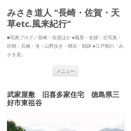
みさき道人 "長崎・佐賀・天
草etc.風来紀行"
■写真ブログ／長崎・佐賀ほか ●風景・史跡・古写真・
巨樹・石橋・滝・山野歩き・標石・戦跡 ●江戸期の「み
さき道」
コ
メニュー
ン
テ
ン
ツ
へ
武家屋敷 旧喜多家住宅 徳島県三
ス
キ
好市東祖谷
ッ
プ