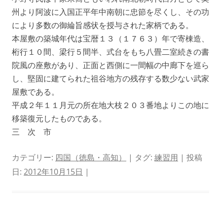
州より阿波に入国正平年中南朝に忠節を尽くし、その功
により多数の御綸旨感状を授与された家柄である。
本屋敷の築城年代は宝暦１３（１７６３）年で寄棟造、
桁行１０間、梁行５間半、式台をもち八畳二室続きの書
院風の座敷があり、正面と西側に一間幅の中廊下を巡ら
し、堅固に建てられた祖谷地方の残存する数少ない武家
屋敷である。
平成２年１１月元の所在地大枝２０３番地よりこの地に
移築復元したものである。
三 次 市
カテゴリー:
四国（徳島・高知）
| タグ:
練習用
| 投稿
日:
2012年10月15日
|