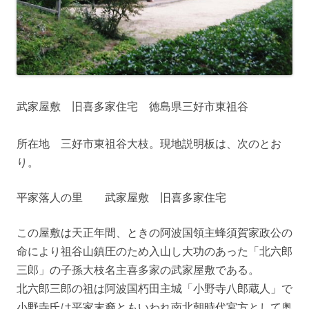
武家屋敷 旧喜多家住宅 徳島県三好市東祖谷
所在地 三好市東祖谷大枝。現地説明板は、次のとお
り。
平家落人の里 武家屋敷 旧喜多家住宅
この屋敷は天正年間、ときの阿波国領主蜂須賀家政公の
命により祖谷山鎮圧のため入山し大功のあった「北六郎
三郎」の子孫大枝名主喜多家の武家屋敷である。
北六郎三郎の祖は阿波国朽田主城「小野寺八郎蔵人」で
小野寺氏は平家末裔ともいわれ南北朝時代宮方として奥