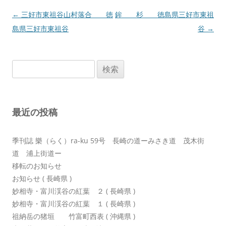
投
←
三好市東祖谷山村落合 徳
鉾 杉 徳島県三好市東祖
稿
島県三好市東祖谷
谷
→
ナ
ビ
検
ゲ
索:
ー
シ
最近の投稿
ョ
ン
季刊誌 樂（らく）ra-ku 59号 長崎の道ーみさき道 茂木街
道 浦上街道ー
移転のお知らせ
お知らせ ( 長崎県 )
妙相寺・富川渓谷の紅葉 ２ ( 長崎県 )
妙相寺・富川渓谷の紅葉 １ ( 長崎県 )
祖納岳の猪垣 竹富町西表 ( 沖縄県 )