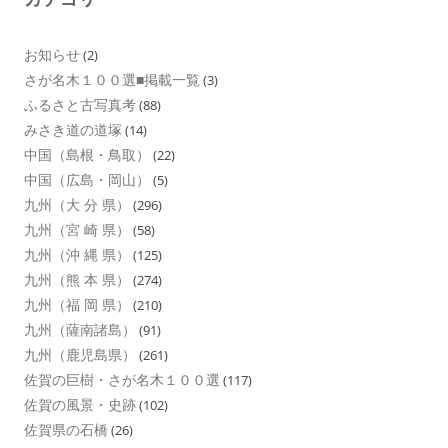
お知らせ
(2)
さが名木１００選■掲載一覧
(3)
ふるさと古写真考
(88)
みさき道の道塚
(14)
中国（島根・鳥取）
(22)
中国（広島・岡山）
(5)
九州（大 分 県）
(296)
九州（宮 崎 県）
(58)
九州（沖 縄 県）
(125)
九州（熊 本 県）
(274)
九州（福 岡 県）
(210)
九州（薩南諸島）
(91)
九州（鹿児島県）
(261)
佐賀の巨樹・さが名木１００選
(117)
佐賀の風景・史跡
(102)
佐賀県の石橋
(26)