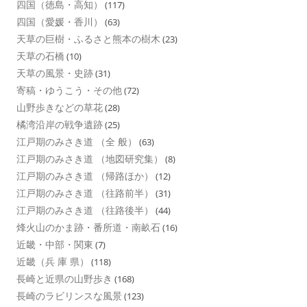
四国（徳島・高知）
(117)
四国（愛媛・香川）
(63)
天草の巨樹・ふるさと熊本の樹木
(23)
天草の石橋
(10)
天草の風景・史跡
(31)
寄稿・ゆうこう・その他
(72)
山野歩きなどの草花
(28)
橘湾沿岸の戦争遺跡
(25)
江戸期のみさき道 （全 般）
(63)
江戸期のみさき道 （地図研究集）
(8)
江戸期のみさき道 （帰路ほか）
(12)
江戸期のみさき道 （往路前半）
(31)
江戸期のみさき道 （往路後半）
(44)
烽火山のかま跡・番所道・南畝石
(16)
近畿・中部・関東
(7)
近畿（兵 庫 県）
(118)
長崎と近県の山野歩き
(168)
長崎のラビリンスな風景
(123)