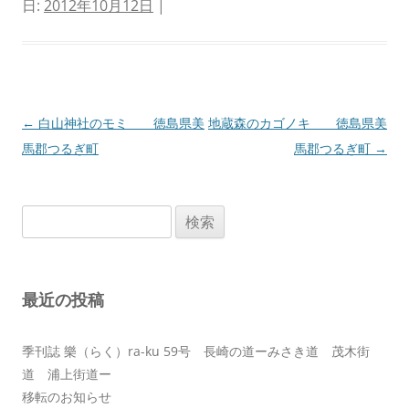
日:
2012年10月12日
|
投
←
白山神社のモミ 徳島県美
地蔵森のカゴノキ 徳島県美
稿
馬郡つるぎ町
馬郡つるぎ町
→
ナ
ビ
検
ゲ
索:
ー
シ
最近の投稿
ョ
ン
季刊誌 樂（らく）ra-ku 59号 長崎の道ーみさき道 茂木街
道 浦上街道ー
移転のお知らせ