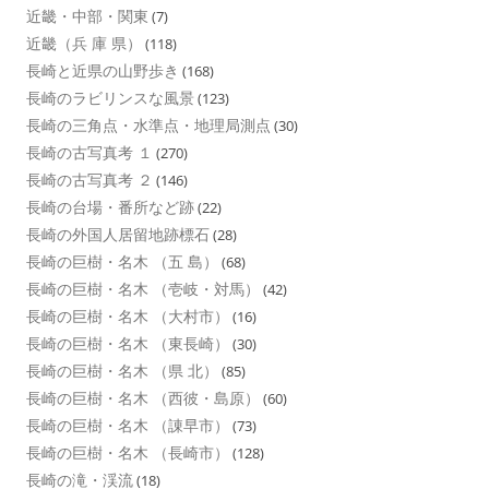
近畿・中部・関東
(7)
近畿（兵 庫 県）
(118)
長崎と近県の山野歩き
(168)
長崎のラビリンスな風景
(123)
長崎の三角点・水準点・地理局測点
(30)
長崎の古写真考 １
(270)
長崎の古写真考 ２
(146)
長崎の台場・番所など跡
(22)
長崎の外国人居留地跡標石
(28)
長崎の巨樹・名木 （五 島）
(68)
長崎の巨樹・名木 （壱岐・対馬）
(42)
長崎の巨樹・名木 （大村市）
(16)
長崎の巨樹・名木 （東長崎）
(30)
長崎の巨樹・名木 （県 北）
(85)
長崎の巨樹・名木 （西彼・島原）
(60)
長崎の巨樹・名木 （諌早市）
(73)
長崎の巨樹・名木 （長崎市）
(128)
長崎の滝・渓流
(18)