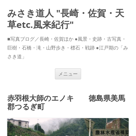
みさき道人 "長崎・佐賀・天
草etc.風来紀行"
■写真ブログ／長崎・佐賀ほか ●風景・史跡・古写真・
巨樹・石橋・滝・山野歩き・標石・戦跡 ●江戸期の「み
さき道」
コ
メニュー
ン
テ
ン
ツ
へ
赤羽根大師のエノキ 徳島県美馬
ス
キ
郡つるぎ町
ッ
プ