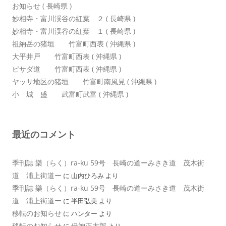
お知らせ ( 長崎県 )
妙相寺・富川渓谷の紅葉 ２ ( 長崎県 )
妙相寺・富川渓谷の紅葉 １ ( 長崎県 )
祖納岳の猪垣 竹富町西表 ( 沖縄県 )
大平井戸 竹富町西表 ( 沖縄県 )
ピサダ道 竹富町西表 ( 沖縄県 )
ヤッサ地区の猪垣 竹富町南風見 ( 沖縄県 )
小 城 盛 武富町武富 ( 沖縄県 )
最近のコメント
季刊誌 樂（らく）ra-ku 59号 長崎の道ーみさき道 茂木街
道 浦上街道ー
に
山内ひろみ
より
季刊誌 樂（らく）ra-ku 59号 長崎の道ーみさき道 茂木街
道 浦上街道ー
に
半田弘美
より
移転のお知らせ
に
ハンター
より
移転のお知らせ
伊神正太郎
に
より