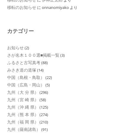
移転のお知らせ
に
onnanomiyako
より
カテゴリー
お知らせ
(2)
さが名木１００選■掲載一覧
(3)
ふるさと古写真考
(88)
みさき道の道塚
(14)
中国（島根・鳥取）
(22)
中国（広島・岡山）
(5)
九州（大 分 県）
(296)
九州（宮 崎 県）
(58)
九州（沖 縄 県）
(125)
九州（熊 本 県）
(274)
九州（福 岡 県）
(210)
九州（薩南諸島）
(91)