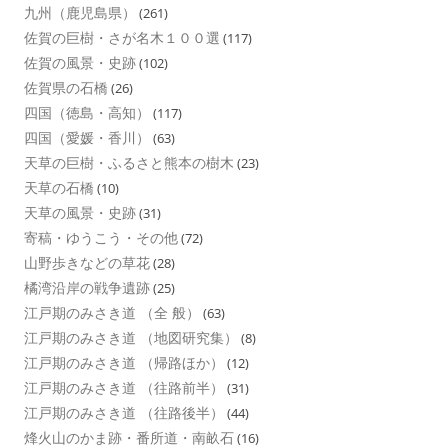
九州（鹿児島県）
(261)
佐賀の巨樹・さが名木１００選
(117)
佐賀の風景・史跡
(102)
佐賀県の石橋
(26)
四国（徳島・高知）
(117)
四国（愛媛・香川）
(63)
天草の巨樹・ふるさと熊本の樹木
(23)
天草の石橋
(10)
天草の風景・史跡
(31)
寄稿・ゆうこう・その他
(72)
山野歩きなどの草花
(28)
橘湾沿岸の戦争遺跡
(25)
江戸期のみさき道 （全 般）
(63)
江戸期のみさき道 （地図研究集）
(8)
江戸期のみさき道 （帰路ほか）
(12)
江戸期のみさき道 （往路前半）
(31)
江戸期のみさき道 （往路後半）
(44)
烽火山のかま跡・番所道・南畝石
(16)