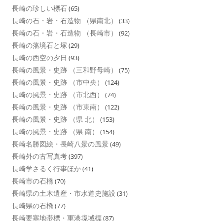
長崎の珍しい標石
(65)
長崎の石・岩・石造物 （県南北）
(33)
長崎の石・岩・石造物 （長崎市）
(92)
長崎の藩境石と塚
(29)
長崎の西空の夕日
(93)
長崎の風景・史跡 （三和野母崎）
(75)
長崎の風景・史跡 （市中央）
(124)
長崎の風景・史跡 （市北西）
(74)
長崎の風景・史跡 （市東南）
(122)
長崎の風景・史跡 （県 北）
(153)
長崎の風景・史跡 （県 南）
(154)
長崎名勝図絵・長崎八景の風景
(49)
長崎外の古写真考
(397)
長崎学さるく行事ほか
(41)
長崎市の石橋
(70)
長崎県の土木遺産・市水道史施設
(31)
長崎県の石橋
(77)
長崎要塞地帯標・軍港境域標
(87)