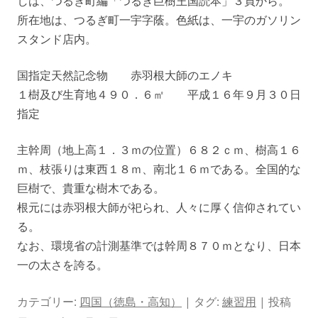
しは、つるぎ町編「つるぎ巨樹王国読本」３頁から。
所在地は、つるぎ町一宇字蔭。色紙は、一宇のガソリン
スタンド店内。
国指定天然記念物 赤羽根大師のエノキ
１樹及び生育地４９０．６㎡ 平成１６年９月３０日
指定
主幹周（地上高１．３ｍの位置）６８２ｃｍ、樹高１６
ｍ、枝張りは東西１８ｍ、南北１６ｍである。全国的な
巨樹で、貴重な樹木である。
根元には赤羽根大師が祀られ、人々に厚く信仰されてい
る。
なお、環境省の計測基準では幹周８７０ｍとなり、日本
一の太さを誇る。
カテゴリー:
四国（徳島・高知）
| タグ:
練習用
| 投稿