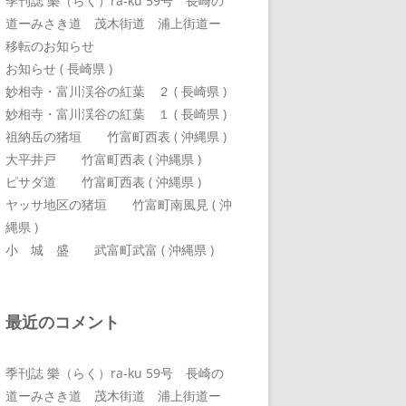
季刊誌 樂（らく）ra-ku 59号 長崎の
道ーみさき道 茂木街道 浦上街道ー
移転のお知らせ
お知らせ ( 長崎県 )
妙相寺・富川渓谷の紅葉 ２ ( 長崎県 )
妙相寺・富川渓谷の紅葉 １ ( 長崎県 )
祖納岳の猪垣 竹富町西表 ( 沖縄県 )
大平井戸 竹富町西表 ( 沖縄県 )
ピサダ道 竹富町西表 ( 沖縄県 )
ヤッサ地区の猪垣 竹富町南風見 ( 沖
縄県 )
小 城 盛 武富町武富 ( 沖縄県 )
最近のコメント
季刊誌 樂（らく）ra-ku 59号 長崎の
道ーみさき道 茂木街道 浦上街道ー