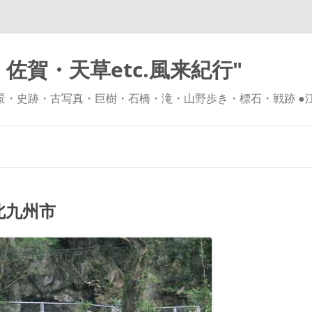
佐賀・天草etc.風来紀行"
風景・史跡・古写真・巨樹・石橋・滝・山野歩き・標石・戦跡 ●
コ
ン
テ
ン
ツ
へ
ス
キ
北九州市
ッ
プ