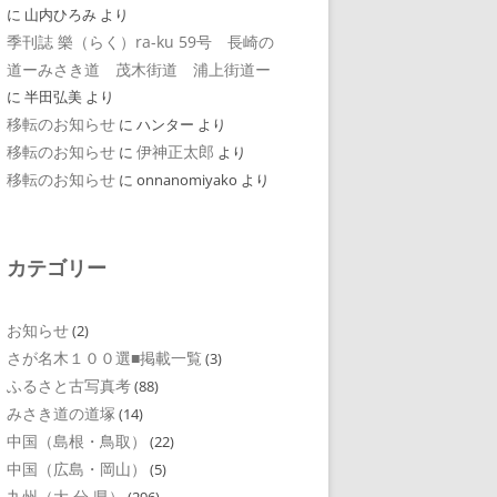
に
山内ひろみ
より
季刊誌 樂（らく）ra-ku 59号 長崎の
道ーみさき道 茂木街道 浦上街道ー
に
半田弘美
より
移転のお知らせ
に
ハンター
より
移転のお知らせ
伊神正太郎
に
より
移転のお知らせ
に
onnanomiyako
より
カテゴリー
お知らせ
(2)
さが名木１００選■掲載一覧
(3)
ふるさと古写真考
(88)
みさき道の道塚
(14)
中国（島根・鳥取）
(22)
中国（広島・岡山）
(5)
九州（大 分 県）