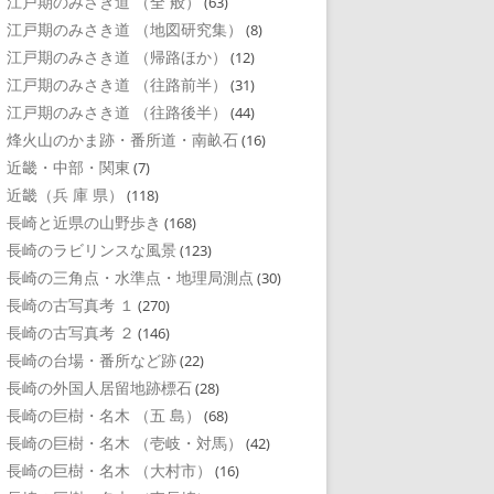
江戸期のみさき道 （全 般）
(63)
江戸期のみさき道 （地図研究集）
(8)
江戸期のみさき道 （帰路ほか）
(12)
江戸期のみさき道 （往路前半）
(31)
江戸期のみさき道 （往路後半）
(44)
烽火山のかま跡・番所道・南畝石
(16)
近畿・中部・関東
(7)
近畿（兵 庫 県）
(118)
長崎と近県の山野歩き
(168)
長崎のラビリンスな風景
(123)
長崎の三角点・水準点・地理局測点
(30)
長崎の古写真考 １
(270)
長崎の古写真考 ２
(146)
長崎の台場・番所など跡
(22)
長崎の外国人居留地跡標石
(28)
長崎の巨樹・名木 （五 島）
(68)
長崎の巨樹・名木 （壱岐・対馬）
(42)
長崎の巨樹・名木 （大村市）
(16)