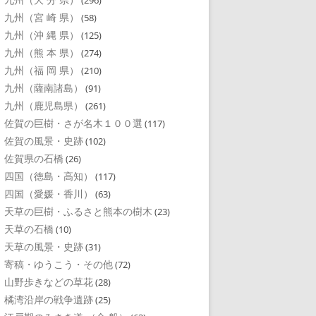
(296)
九州（宮 崎 県）
(58)
九州（沖 縄 県）
(125)
九州（熊 本 県）
(274)
九州（福 岡 県）
(210)
九州（薩南諸島）
(91)
九州（鹿児島県）
(261)
佐賀の巨樹・さが名木１００選
(117)
佐賀の風景・史跡
(102)
佐賀県の石橋
(26)
四国（徳島・高知）
(117)
四国（愛媛・香川）
(63)
天草の巨樹・ふるさと熊本の樹木
(23)
天草の石橋
(10)
天草の風景・史跡
(31)
寄稿・ゆうこう・その他
(72)
山野歩きなどの草花
(28)
橘湾沿岸の戦争遺跡
(25)