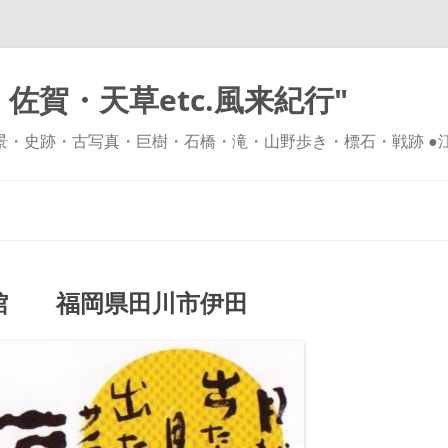
佐賀・天草etc.風来紀行"
風景・史跡・古写真・巨樹・石橋・滝・山野歩き・標石・戦跡 ●
コ
ン
テ
ン
ツ
へ
ス
キ
館 福岡県田川市伊田
ッ
プ