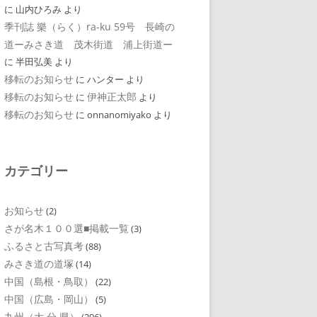
に
山内ひろみ
より
季刊誌 樂（らく）ra-ku 59号 長崎の
道ーみさき道 茂木街道 浦上街道ー
に
半田弘美
より
移転のお知らせ
に
ハンター
より
移転のお知らせ
伊神正太郎
に
より
移転のお知らせ
に
onnanomiyako
より
カテゴリー
お知らせ
(2)
さが名木１００選■掲載一覧
(3)
ふるさと古写真考
(88)
みさき道の道塚
(14)
中国（島根・鳥取）
(22)
中国（広島・岡山）
(5)
九州（大 分 県）