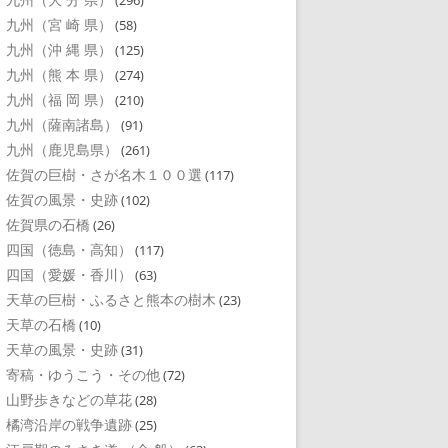
(296)
九州（宮 崎 県）
(58)
九州（沖 縄 県）
(125)
九州（熊 本 県）
(274)
九州（福 岡 県）
(210)
九州（薩南諸島）
(91)
九州（鹿児島県）
(261)
佐賀の巨樹・さが名木１００選
(117)
佐賀の風景・史跡
(102)
佐賀県の石橋
(26)
四国（徳島・高知）
(117)
四国（愛媛・香川）
(63)
天草の巨樹・ふるさと熊本の樹木
(23)
天草の石橋
(10)
天草の風景・史跡
(31)
寄稿・ゆうこう・その他
(72)
山野歩きなどの草花
(28)
橘湾沿岸の戦争遺跡
(25)