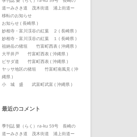
季刊誌 樂（らく）ra-ku 59号 長崎の
道ーみさき道 茂木街道 浦上街道ー
移転のお知らせ
お知らせ ( 長崎県 )
妙相寺・富川渓谷の紅葉 ２ ( 長崎県 )
妙相寺・富川渓谷の紅葉 １ ( 長崎県 )
祖納岳の猪垣 竹富町西表 ( 沖縄県 )
大平井戸 竹富町西表 ( 沖縄県 )
ピサダ道 竹富町西表 ( 沖縄県 )
ヤッサ地区の猪垣 竹富町南風見 ( 沖
縄県 )
小 城 盛 武富町武富 ( 沖縄県 )
最近のコメント
季刊誌 樂（らく）ra-ku 59号 長崎の
道ーみさき道 茂木街道 浦上街道ー