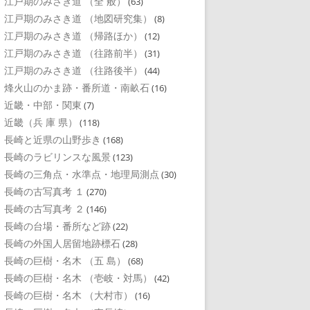
江戸期のみさき道 （全 般）
(63)
江戸期のみさき道 （地図研究集）
(8)
江戸期のみさき道 （帰路ほか）
(12)
江戸期のみさき道 （往路前半）
(31)
江戸期のみさき道 （往路後半）
(44)
烽火山のかま跡・番所道・南畝石
(16)
近畿・中部・関東
(7)
近畿（兵 庫 県）
(118)
長崎と近県の山野歩き
(168)
長崎のラビリンスな風景
(123)
長崎の三角点・水準点・地理局測点
(30)
長崎の古写真考 １
(270)
長崎の古写真考 ２
(146)
長崎の台場・番所など跡
(22)
長崎の外国人居留地跡標石
(28)
長崎の巨樹・名木 （五 島）
(68)
長崎の巨樹・名木 （壱岐・対馬）
(42)
長崎の巨樹・名木 （大村市）
(16)