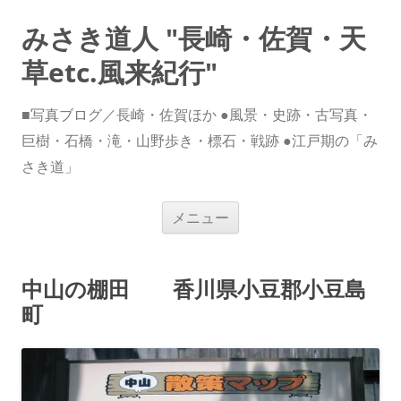
みさき道人 "長崎・佐賀・天
草etc.風来紀行"
■写真ブログ／長崎・佐賀ほか ●風景・史跡・古写真・
巨樹・石橋・滝・山野歩き・標石・戦跡 ●江戸期の「み
さき道」
コ
メニュー
ン
テ
ン
ツ
へ
中山の棚田 香川県小豆郡小豆島
ス
キ
町
ッ
プ