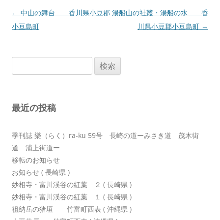
投
←
中山の舞台 香川県小豆郡
湯船山の社叢・湯船の水 香
稿
小豆島町
川県小豆郡小豆島町
→
ナ
ビ
検
ゲ
索:
ー
シ
最近の投稿
ョ
ン
季刊誌 樂（らく）ra-ku 59号 長崎の道ーみさき道 茂木街
道 浦上街道ー
移転のお知らせ
お知らせ ( 長崎県 )
妙相寺・富川渓谷の紅葉 ２ ( 長崎県 )
妙相寺・富川渓谷の紅葉 １ ( 長崎県 )
祖納岳の猪垣 竹富町西表 ( 沖縄県 )