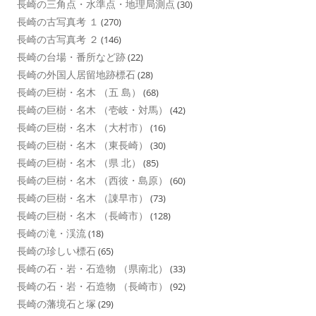
長崎の三角点・水準点・地理局測点
(30)
長崎の古写真考 １
(270)
長崎の古写真考 ２
(146)
長崎の台場・番所など跡
(22)
長崎の外国人居留地跡標石
(28)
長崎の巨樹・名木 （五 島）
(68)
長崎の巨樹・名木 （壱岐・対馬）
(42)
長崎の巨樹・名木 （大村市）
(16)
長崎の巨樹・名木 （東長崎）
(30)
長崎の巨樹・名木 （県 北）
(85)
長崎の巨樹・名木 （西彼・島原）
(60)
長崎の巨樹・名木 （諌早市）
(73)
長崎の巨樹・名木 （長崎市）
(128)
長崎の滝・渓流
(18)
長崎の珍しい標石
(65)
長崎の石・岩・石造物 （県南北）
(33)
長崎の石・岩・石造物 （長崎市）
(92)
長崎の藩境石と塚
(29)