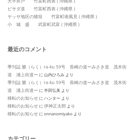
大平井戸 竹富町西表 ( 沖縄県 )
ピサダ道 竹富町西表 ( 沖縄県 )
ヤッサ地区の猪垣 竹富町南風見 ( 沖縄県 )
小 城 盛 武富町武富 ( 沖縄県 )
最近のコメント
季刊誌 樂（らく）ra-ku 59号 長崎の道ーみさき道 茂木街
道 浦上街道ー
に
山内ひろみ
より
季刊誌 樂（らく）ra-ku 59号 長崎の道ーみさき道 茂木街
道 浦上街道ー
に
半田弘美
より
移転のお知らせ
に
ハンター
より
移転のお知らせ
伊神正太郎
に
より
移転のお知らせ
に
onnanomiyako
より
カテゴリー