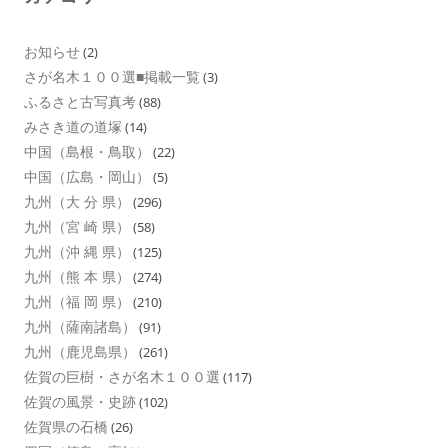
お知らせ
(2)
さが名木１００選■掲載一覧
(3)
ふるさと古写真考
(88)
みさき道の道塚
(14)
中国（島根・鳥取）
(22)
中国（広島・岡山）
(5)
九州（大 分 県）
(296)
九州（宮 崎 県）
(58)
九州（沖 縄 県）
(125)
九州（熊 本 県）
(274)
九州（福 岡 県）
(210)
九州（薩南諸島）
(91)
九州（鹿児島県）
(261)
佐賀の巨樹・さが名木１００選
(117)
佐賀の風景・史跡
(102)
佐賀県の石橋
(26)