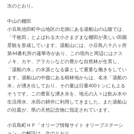
次のとおり。
中山の棚田
小豆島池田町中山地区の北側にある湯船山の山腹では、
「千枚田」とよばれる大小さまざまな棚田が美しい田園
景観を形成しています。湯船山には、小豆島八十八ヶ所
第44番札所の蓮華寺があり、この境内と周辺にはクス
ノキ、カヤ、アラカシなどの豊かな自然林が生育し、
「湯船の水」の水源となる森として重要な働きをしてい
ます。湯船山の中腹にある樹林地からは、名水「湯船の
水」が湧き出しており、その量は日量400トンにも上る
そうです。この豊富な湧き水を、地元の人々は飲み水や
生活用水、水田の耕作に利用してきました。また湯船山
の社叢が、県の天然記念物に指定されています。
小豆島町ＨＰ「オリーブ情報サイト オリーブステーシ
ョン」の解説は、次のとおり。