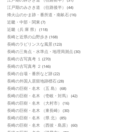
(31)
江戸期のみさき道 （往路後半）
(44)
烽火山のかま跡・番所道・南畝石
(16)
近畿・中部・関東
(7)
近畿（兵 庫 県）
(118)
長崎と近県の山野歩き
(168)
長崎のラビリンスな風景
(123)
長崎の三角点・水準点・地理局測点
(30)
長崎の古写真考 １
(270)
長崎の古写真考 ２
(146)
長崎の台場・番所など跡
(22)
長崎の外国人居留地跡標石
(28)
長崎の巨樹・名木 （五 島）
(68)
長崎の巨樹・名木 （壱岐・対馬）
(42)
長崎の巨樹・名木 （大村市）
(16)
長崎の巨樹・名木 （東長崎）
(30)
長崎の巨樹・名木 （県 北）
(85)
長崎の巨樹・名木 （西彼・島原）
(60)