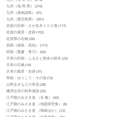
九州（福 岡 県）
(210)
九州（薩南諸島）
(91)
九州（鹿児島県）
(261)
佐賀の巨樹・さが名木１００選
(117)
佐賀の風景・史跡
(102)
佐賀県の石橋
(26)
四国（徳島・高知）
(117)
四国（愛媛・香川）
(63)
天草の巨樹・ふるさと熊本の樹木
(23)
天草の石橋
(10)
天草の風景・史跡
(31)
寄稿・ゆうこう・その他
(72)
山野歩きなどの草花
(28)
橘湾沿岸の戦争遺跡
(25)
江戸期のみさき道 （全 般）
(63)
江戸期のみさき道 （地図研究集）
(8)
江戸期のみさき道 （帰路ほか）
(12)
江戸期のみさき道 （往路前半）