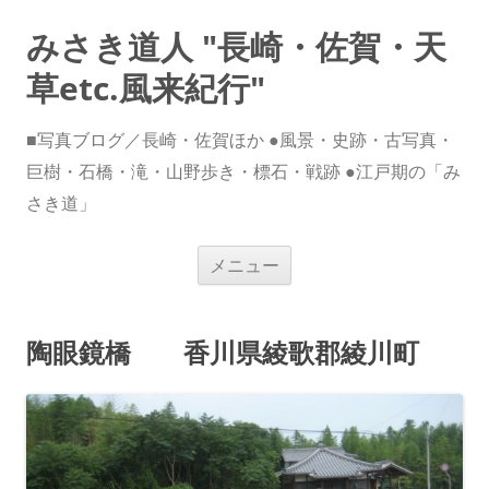
みさき道人 "長崎・佐賀・天
草etc.風来紀行"
■写真ブログ／長崎・佐賀ほか ●風景・史跡・古写真・
巨樹・石橋・滝・山野歩き・標石・戦跡 ●江戸期の「み
さき道」
コ
メニュー
ン
テ
ン
ツ
へ
陶眼鏡橋 香川県綾歌郡綾川町
ス
キ
ッ
プ