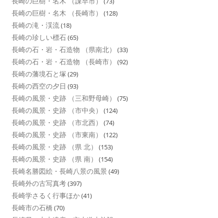
長崎の巨樹・名木 （諌早市）
(73)
長崎の巨樹・名木 （長崎市）
(128)
長崎の滝・渓流
(18)
長崎の珍しい標石
(65)
長崎の石・岩・石造物 （県南北）
(33)
長崎の石・岩・石造物 （長崎市）
(92)
長崎の藩境石と塚
(29)
長崎の西空の夕日
(93)
長崎の風景・史跡 （三和野母崎）
(75)
長崎の風景・史跡 （市中央）
(124)
長崎の風景・史跡 （市北西）
(74)
長崎の風景・史跡 （市東南）
(122)
長崎の風景・史跡 （県 北）
(153)
長崎の風景・史跡 （県 南）
(154)
長崎名勝図絵・長崎八景の風景
(49)
長崎外の古写真考
(397)
長崎学さるく行事ほか
(41)
長崎市の石橋
(70)