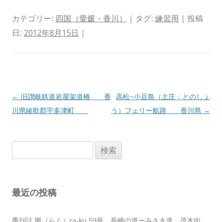
カテゴリー:
四国（愛媛・香川）
| タグ:
練習用
| 投稿
日:
2012年8月15日
|
投
←
旧讃岐鉄道岩屋架道橋 香
高松−小豆島（土庄：とのしょ
稿
川県綾歌郡宇多津町
う）フェリー航路 香川県
→
ナ
ビ
検
ゲ
索:
ー
シ
最近の投稿
ョ
ン
季刊誌 樂（らく）ra-ku 59号 長崎の道ーみさき道 茂木街