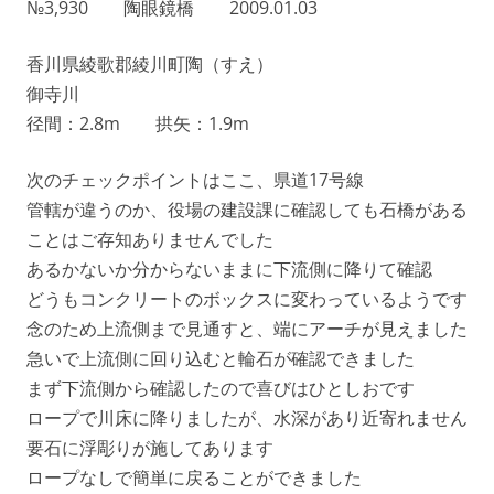
№3,930 陶眼鏡橋 2009.01.03
香川県綾歌郡綾川町陶（すえ）
御寺川
径間：2.8m 拱矢：1.9m
次のチェックポイントはここ、県道17号線
管轄が違うのか、役場の建設課に確認しても石橋がある
ことはご存知ありませんでした
あるかないか分からないままに下流側に降りて確認
どうもコンクリートのボックスに変わっているようです
念のため上流側まで見通すと、端にアーチが見えました
急いで上流側に回り込むと輪石が確認できました
まず下流側から確認したので喜びはひとしおです
ロープで川床に降りましたが、水深があり近寄れません
要石に浮彫りが施してあります
ロープなしで簡単に戻ることができました