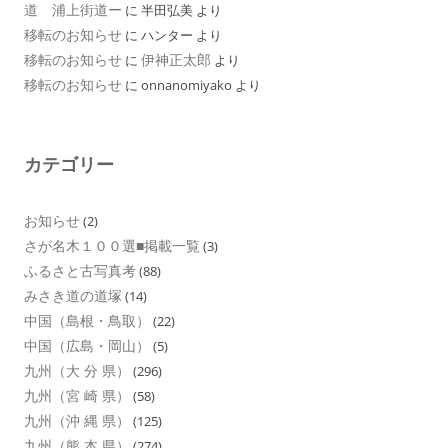
道 浦上街道ー
に
半田弘美
より
移転のお知らせ
に
ハンター
より
移転のお知らせ
伊神正太郎
に
より
移転のお知らせ
に
onnanomiyako
より
カテゴリー
お知らせ
(2)
さが名木１００選■掲載一覧
(3)
ふるさと古写真考
(88)
みさき道の道塚
(14)
中国（島根・鳥取）
(22)
中国（広島・岡山）
(5)
九州（大 分 県）
(296)
九州（宮 崎 県）
(58)
九州（沖 縄 県）
(125)
九州（熊 本 県）
(274)