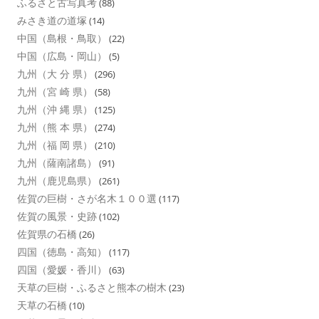
ふるさと古写真考
(88)
みさき道の道塚
(14)
中国（島根・鳥取）
(22)
中国（広島・岡山）
(5)
九州（大 分 県）
(296)
九州（宮 崎 県）
(58)
九州（沖 縄 県）
(125)
九州（熊 本 県）
(274)
九州（福 岡 県）
(210)
九州（薩南諸島）
(91)
九州（鹿児島県）
(261)
佐賀の巨樹・さが名木１００選
(117)
佐賀の風景・史跡
(102)
佐賀県の石橋
(26)
四国（徳島・高知）
(117)
四国（愛媛・香川）
(63)
天草の巨樹・ふるさと熊本の樹木
(23)
天草の石橋
(10)