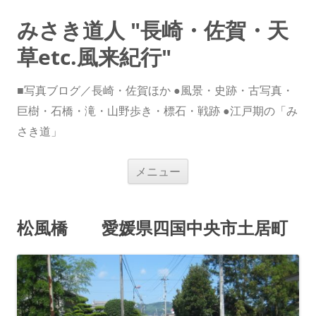
みさき道人 "長崎・佐賀・天
草etc.風来紀行"
■写真ブログ／長崎・佐賀ほか ●風景・史跡・古写真・
巨樹・石橋・滝・山野歩き・標石・戦跡 ●江戸期の「み
さき道」
コ
メニュー
ン
テ
ン
ツ
へ
松風橋 愛媛県四国中央市土居町
ス
キ
ッ
プ