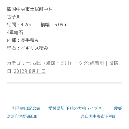
四国中央市土居町中村
古子川
径間：4.2m 橋幅：5.09m
4重輪石
内部：長手積み
壁石：イギリス積み
カテゴリー:
四国（愛媛・香川）
| タグ:
練習用
| 投稿
日:
2012年8月11日
|
投
←
別子銅山記念館 愛媛県新
下柏の大柏（イブキ） 愛媛
稿
居浜市角野新田町
県四国中央市下柏町
→
ナ