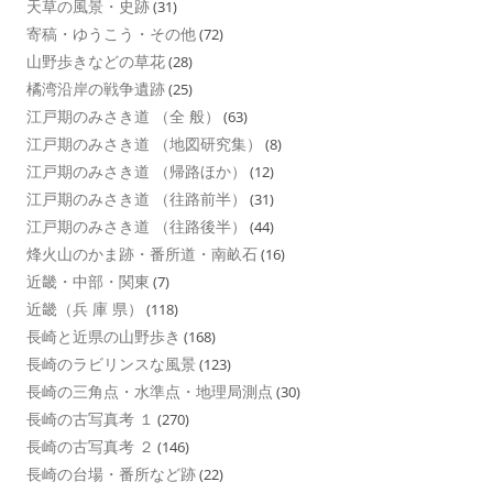
天草の風景・史跡
(31)
寄稿・ゆうこう・その他
(72)
山野歩きなどの草花
(28)
橘湾沿岸の戦争遺跡
(25)
江戸期のみさき道 （全 般）
(63)
江戸期のみさき道 （地図研究集）
(8)
江戸期のみさき道 （帰路ほか）
(12)
江戸期のみさき道 （往路前半）
(31)
江戸期のみさき道 （往路後半）
(44)
烽火山のかま跡・番所道・南畝石
(16)
近畿・中部・関東
(7)
近畿（兵 庫 県）
(118)
長崎と近県の山野歩き
(168)
長崎のラビリンスな風景
(123)
長崎の三角点・水準点・地理局測点
(30)
長崎の古写真考 １
(270)
長崎の古写真考 ２
(146)
長崎の台場・番所など跡
(22)