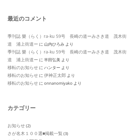
最近のコメント
季刊誌 樂（らく）ra-ku 59号 長崎の道ーみさき道 茂木街
道 浦上街道ー
に
山内ひろみ
より
季刊誌 樂（らく）ra-ku 59号 長崎の道ーみさき道 茂木街
道 浦上街道ー
に
半田弘美
より
移転のお知らせ
に
ハンター
より
移転のお知らせ
伊神正太郎
に
より
移転のお知らせ
に
onnanomiyako
より
カテゴリー
お知らせ
(2)
さが名木１００選■掲載一覧
(3)