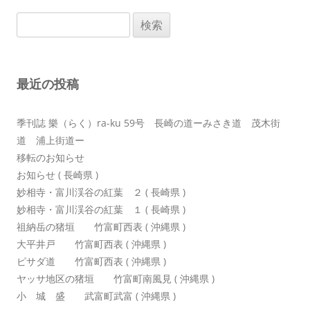
ビ
検
ゲ
索:
ー
シ
最近の投稿
ョ
ン
季刊誌 樂（らく）ra-ku 59号 長崎の道ーみさき道 茂木街
道 浦上街道ー
移転のお知らせ
お知らせ ( 長崎県 )
妙相寺・富川渓谷の紅葉 ２ ( 長崎県 )
妙相寺・富川渓谷の紅葉 １ ( 長崎県 )
祖納岳の猪垣 竹富町西表 ( 沖縄県 )
大平井戸 竹富町西表 ( 沖縄県 )
ピサダ道 竹富町西表 ( 沖縄県 )
ヤッサ地区の猪垣 竹富町南風見 ( 沖縄県 )
小 城 盛 武富町武富 ( 沖縄県 )