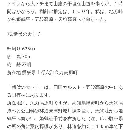
トイレから大トチまで山腹の平坦な山道を歩くが、１時
間はかかろう。樹齢の推定は、６００年。私は、地芳峠
から姫鶴平・五段高原・天狗高原へと向かった。
75.猪伏の大トチ
幹周り 626cm
樹 高 30m
樹 齢 不明
所在地 愛媛県上浮穴郡久万高原町
「猪伏の大トチ」は、四国カルスト・五段高原の中にあ
る国有林にあります。
所在地は、久万高原町ですが、高知県津野町から天狗高
原へと公団幹線林道東津野城川線を登り、天狗荘から姫
鶴平へ向かい、姫鶴荘手前を右折した（注、広い駐車場
の所の角に案内標識があり、林道を約２．１ｋｍ車で下