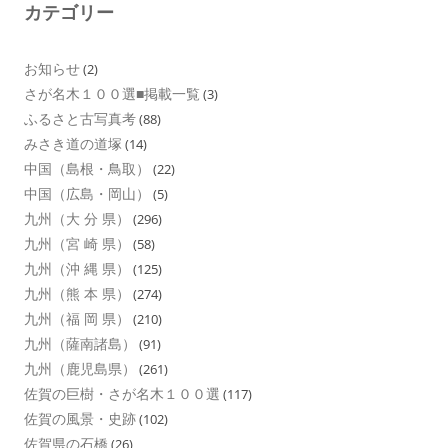
カテゴリー
お知らせ
(2)
さが名木１００選■掲載一覧
(3)
ふるさと古写真考
(88)
みさき道の道塚
(14)
中国（島根・鳥取）
(22)
中国（広島・岡山）
(5)
九州（大 分 県）
(296)
九州（宮 崎 県）
(58)
九州（沖 縄 県）
(125)
九州（熊 本 県）
(274)
九州（福 岡 県）
(210)
九州（薩南諸島）
(91)
九州（鹿児島県）
(261)
佐賀の巨樹・さが名木１００選
(117)
佐賀の風景・史跡
(102)
佐賀県の石橋
(26)