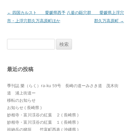
投
←
四国カルスト 愛媛県西予
八釜の甌穴群 愛媛県上浮穴
稿
市・上浮穴郡久万高原町ほか
郡久万高原町
→
ナ
ビ
検
ゲ
索:
ー
シ
最近の投稿
ョ
ン
季刊誌 樂（らく）ra-ku 59号 長崎の道ーみさき道 茂木街
道 浦上街道ー
移転のお知らせ
お知らせ ( 長崎県 )
妙相寺・富川渓谷の紅葉 ２ ( 長崎県 )
妙相寺・富川渓谷の紅葉 １ ( 長崎県 )
祖納岳の猪垣 竹富町西表 ( 沖縄県 )