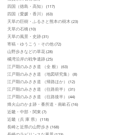
四国（徳島・高知）
(117)
四国（愛媛・香川）
(63)
天草の巨樹・ふるさと熊本の樹木
(23)
天草の石橋
(10)
天草の風景・史跡
(31)
寄稿・ゆうこう・その他
(72)
山野歩きなどの草花
(28)
橘湾沿岸の戦争遺跡
(25)
江戸期のみさき道 （全 般）
(63)
江戸期のみさき道 （地図研究集）
(8)
江戸期のみさき道 （帰路ほか）
(12)
江戸期のみさき道 （往路前半）
(31)
江戸期のみさき道 （往路後半）
(44)
烽火山のかま跡・番所道・南畝石
(16)
近畿・中部・関東
(7)
近畿（兵 庫 県）
(118)
長崎と近県の山野歩き
(168)
長崎のラビリンスな風景
(123)