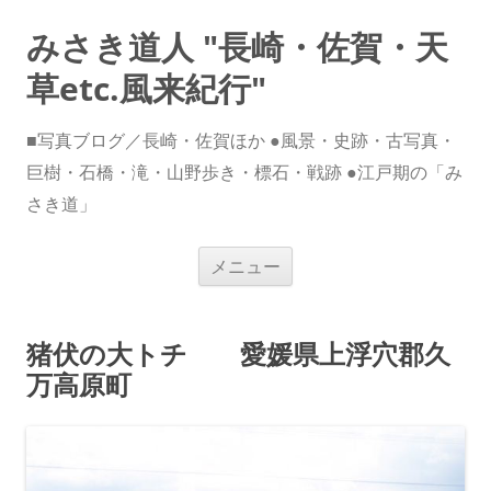
みさき道人 "長崎・佐賀・天
草etc.風来紀行"
■写真ブログ／長崎・佐賀ほか ●風景・史跡・古写真・
巨樹・石橋・滝・山野歩き・標石・戦跡 ●江戸期の「み
さき道」
コ
メニュー
ン
テ
ン
ツ
へ
猪伏の大トチ 愛媛県上浮穴郡久
ス
キ
万高原町
ッ
プ