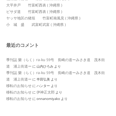
大平井戸 竹富町西表 ( 沖縄県 )
ピサダ道 竹富町西表 ( 沖縄県 )
ヤッサ地区の猪垣 竹富町南風見 ( 沖縄県 )
小 城 盛 武富町武富 ( 沖縄県 )
最近のコメント
季刊誌 樂（らく）ra-ku 59号 長崎の道ーみさき道 茂木街
道 浦上街道ー
に
山内ひろみ
より
季刊誌 樂（らく）ra-ku 59号 長崎の道ーみさき道 茂木街
道 浦上街道ー
に
半田弘美
より
移転のお知らせ
に
ハンター
より
移転のお知らせ
伊神正太郎
に
より
移転のお知らせ
に
onnanomiyako
より