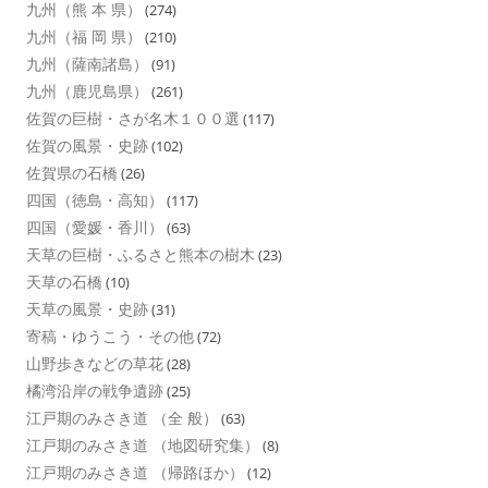
九州（熊 本 県）
(274)
九州（福 岡 県）
(210)
九州（薩南諸島）
(91)
九州（鹿児島県）
(261)
佐賀の巨樹・さが名木１００選
(117)
佐賀の風景・史跡
(102)
佐賀県の石橋
(26)
四国（徳島・高知）
(117)
四国（愛媛・香川）
(63)
天草の巨樹・ふるさと熊本の樹木
(23)
天草の石橋
(10)
天草の風景・史跡
(31)
寄稿・ゆうこう・その他
(72)
山野歩きなどの草花
(28)
橘湾沿岸の戦争遺跡
(25)
江戸期のみさき道 （全 般）
(63)
江戸期のみさき道 （地図研究集）
(8)
江戸期のみさき道 （帰路ほか）
(12)