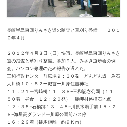
長崎半島東回りみさき道の踏査と草刈り整備 ２０１
２年４月
２０１２年４月８日（日）快晴。長崎半島東回りみさき
道の踏査と草刈り整備。参加９人。みさき道歩会の例
会。パソコン修理のため報告が遅れた。
三和行政センター前広場９：３０発ーどんどん坂ー為石
大川橋１０：５２ー堀首ー川原住吉神社
１１：２１ー宮崎橋１１：３８−三和記念公園（１１：
５０着 昼食 １２：２０発）ー脇岬村路標石地点
１２：３５−石橋跡１３：４５−川原木場手前１５：２
８−海星高グランドー川原公園前バス停
１６：２９着（徒歩距離 約９Ｋｍ）