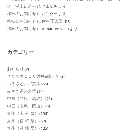
道 浦上街道ー
に
半田弘美
より
移転のお知らせ
に
ハンター
より
移転のお知らせ
伊神正太郎
に
より
移転のお知らせ
に
onnanomiyako
より
カテゴリー
お知らせ
(2)
さが名木１００選■掲載一覧
(3)
ふるさと古写真考
(88)
みさき道の道塚
(14)
中国（島根・鳥取）
(22)
中国（広島・岡山）
(5)
九州（大 分 県）
(296)
九州（宮 崎 県）
(58)
九州（沖 縄 県）
(125)