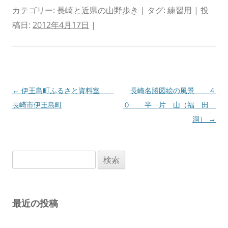
カテゴリー:
長崎と近県の山野歩き
| タグ:
練習用
| 投
稿日:
2012年4月17日
|
投
←
伊王島町ふるさと資料室
長崎名勝図絵の風景 ４
稿
長崎市伊王島町
０ 半 片 山（福 田
ナ
洞）
→
ビ
ゲ
検
ー
索:
シ
ョ
最近の投稿
ン