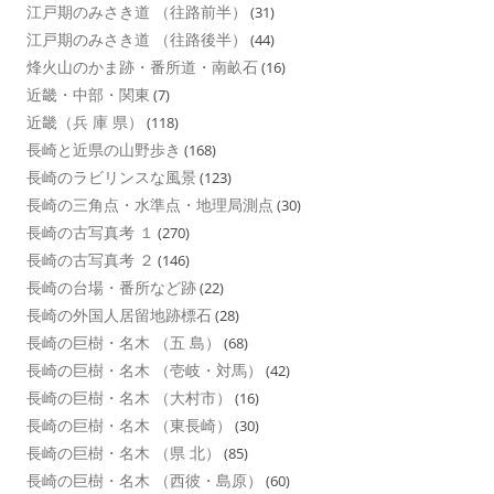
江戸期のみさき道 （往路前半）
(31)
江戸期のみさき道 （往路後半）
(44)
烽火山のかま跡・番所道・南畝石
(16)
近畿・中部・関東
(7)
近畿（兵 庫 県）
(118)
長崎と近県の山野歩き
(168)
長崎のラビリンスな風景
(123)
長崎の三角点・水準点・地理局測点
(30)
長崎の古写真考 １
(270)
長崎の古写真考 ２
(146)
長崎の台場・番所など跡
(22)
長崎の外国人居留地跡標石
(28)
長崎の巨樹・名木 （五 島）
(68)
長崎の巨樹・名木 （壱岐・対馬）
(42)
長崎の巨樹・名木 （大村市）
(16)
長崎の巨樹・名木 （東長崎）
(30)
長崎の巨樹・名木 （県 北）
(85)
長崎の巨樹・名木 （西彼・島原）
(60)