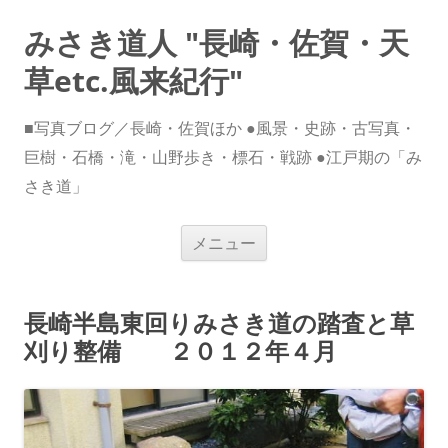
みさき道人 "長崎・佐賀・天
草etc.風来紀行"
■写真ブログ／長崎・佐賀ほか ●風景・史跡・古写真・
巨樹・石橋・滝・山野歩き・標石・戦跡 ●江戸期の「み
さき道」
コ
メニュー
ン
テ
ン
ツ
へ
長崎半島東回りみさき道の踏査と草
ス
キ
刈り整備 ２０１２年４月
ッ
プ