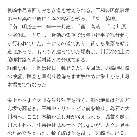
長崎半島東回りみさき道も考えられる。三和公民館展示
ホール奥の中庭に１本の標石が残る。「東 脇岬」
「南 明治三十二年十一月建」「西 高濱」「北 川原
村字池田」と刻む。近隣の集落では年中行事で観音参り
が行われていた。主にその道であり、昔から集落を結ぶ
道はあった。もともと建っていた場所は、川原小池上の
脇岬村路と高浜村路との分岐である。
詳細なルート図は後日、載せるが、今回はこの脇岬村路
の検証。踏査と草刈り整備をまず手始めに栄上から川原
木場まで行なった。
栄上からすぐ大川を渡り対岸を行く。淵の絶壁はどんど
ん坂で高巻き。三和中・サントピア前を通り、為石の大
川橋へ。ここは木橋か渡し舟が考えられる。堀首を越し
川原本村へ。住吉神社はルートではないが、大クス見学
のため立ち寄った。蛭子崎は丘を越し、宮崎橋に出る。