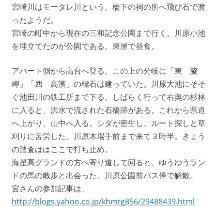
宮崎川はモータレ川という。橋下の祠の所へ飛び石で渡
ったようだ。
宮崎の町中から現在の三和記念公園まで行く。川原小池
を埋立てたのが公園である。東屋で昼食。
アパート側から高台へ登る。この上の分岐に「東 脇
岬」「西 高濱」の標石は建っていた。川原大池にそそ
ぐ池田川の鉄工所まで下る。しばらく行って右奥の杉林
に入ると、洪水で流された石橋跡がある。これから県道
へ上がり、山中へ入る。シダが密生し、ルート探しと草
刈りに苦労した。川原木場手前まで来て３時半。きょう
の踏査ははここで打ち止め。
海星高グランドの方へ寄り道して回ると、ゆうゆうラン
ドの馬の散歩と出会った。川原公園前バス停で解散。
宮さんの参加記事は、
http://blogs.yahoo.co.jp/khmtg856/29488439.html