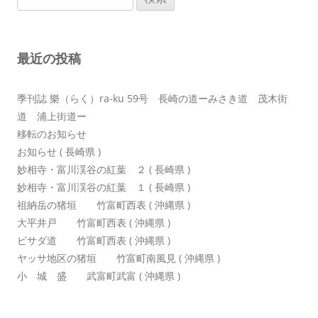
ー
索:
シ
ョ
最近の投稿
ン
季刊誌 樂（らく）ra-ku 59号 長崎の道ーみさき道 茂木街
道 浦上街道ー
移転のお知らせ
お知らせ ( 長崎県 )
妙相寺・富川渓谷の紅葉 ２ ( 長崎県 )
妙相寺・富川渓谷の紅葉 １ ( 長崎県 )
祖納岳の猪垣 竹富町西表 ( 沖縄県 )
大平井戸 竹富町西表 ( 沖縄県 )
ピサダ道 竹富町西表 ( 沖縄県 )
ヤッサ地区の猪垣 竹富町南風見 ( 沖縄県 )
小 城 盛 武富町武富 ( 沖縄県 )