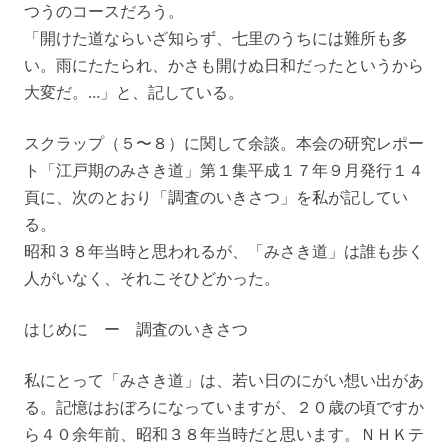
つうのコースだろう。
「開けた道ならいざ知らず、七里のうちには難所も多
い。雨にたたられ、かさも開けぬ日和だったというから
大変だ。…」と、記している。
スクラップ（５〜８）に関して余談。本会の研究レポー
ト「江戸期のみさき道」第１集平成１７年９月発行１４
頁に、次のとおり「調査のいきさつ」を私が記してい
る。
昭和３８年当時と思われるが、「みさき道」は誰も歩く
人がいなく、それこそひどかった。
はじめに ー 調査のいきさつ
私にとって「みさき道」は、若い日のにがい想い出があ
る。記憶はおぼろになっていますが、２０歳の頃ですか
ら４０余年前、昭和３８年当時だと思います。ＮＨＫテ