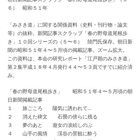
６） 昭和５１年
「みさき道」に関する関係資料（史料・刊行物・論文
等）の抜粋。新聞記事スクラップ「春の野母道尾根歩
き」１０回シリーズの（５〜６） 陸門氏保存。朝日新
聞の昭和５１年４〜５月頃の掲載記事。ズーム拡大。
この資料は、本会の研究レポート「江戸期のみさき道」
第２集平成１８年４月発行４４〜５３頁ですでに紹介済
み。
「春の野母道尾根歩き」 昭和５１年４〜５月頃の朝
日新聞掲載記事
１ 旅ごころ 陽気に誘われて…
２ 消えた碑文 石畳の傍らに残る
３ 夢のあと 遊女の涙絵しのぶ
４ 山手の風情 渓谷の景観に酔う