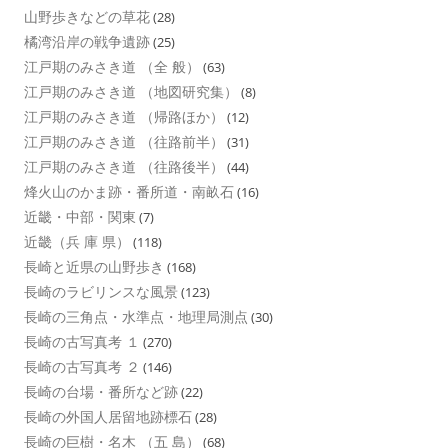
山野歩きなどの草花
(28)
橘湾沿岸の戦争遺跡
(25)
江戸期のみさき道 （全 般）
(63)
江戸期のみさき道 （地図研究集）
(8)
江戸期のみさき道 （帰路ほか）
(12)
江戸期のみさき道 （往路前半）
(31)
江戸期のみさき道 （往路後半）
(44)
烽火山のかま跡・番所道・南畝石
(16)
近畿・中部・関東
(7)
近畿（兵 庫 県）
(118)
長崎と近県の山野歩き
(168)
長崎のラビリンスな風景
(123)
長崎の三角点・水準点・地理局測点
(30)
長崎の古写真考 １
(270)
長崎の古写真考 ２
(146)
長崎の台場・番所など跡
(22)
長崎の外国人居留地跡標石
(28)
長崎の巨樹・名木 （五 島）
(68)