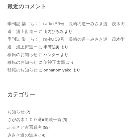
最近のコメント
季刊誌 樂（らく）ra-ku 59号 長崎の道ーみさき道 茂木街
道 浦上街道ー
に
山内ひろみ
より
季刊誌 樂（らく）ra-ku 59号 長崎の道ーみさき道 茂木街
道 浦上街道ー
に
半田弘美
より
移転のお知らせ
に
ハンター
より
移転のお知らせ
伊神正太郎
に
より
移転のお知らせ
に
onnanomiyako
より
カテゴリー
お知らせ
(2)
さが名木１００選■掲載一覧
(3)
ふるさと古写真考
(88)
みさき道の道塚
(14)