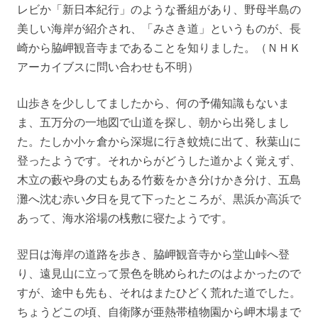
レビか「新日本紀行」のような番組があり、野母半島の
美しい海岸が紹介され、「みさき道」というものが、長
崎から脇岬観音寺まであることを知りました。（ＮＨＫ
アーカイブスに問い合わせも不明）
山歩きを少ししてましたから、何の予備知識もないま
ま、五万分の一地図で山道を探し、朝から出発しまし
た。たしか小ヶ倉から深堀に行き蚊焼に出て、秋葉山に
登ったようです。それからがどうした道かよく覚えず、
木立の藪や身の丈もある竹薮をかき分けかき分け、五島
灘へ沈む赤い夕日を見て下ったところが、黒浜か高浜で
あって、海水浴場の桟敷に寝たようです。
翌日は海岸の道路を歩き、脇岬観音寺から堂山峠へ登
り、遠見山に立って景色を眺められたのはよかったので
すが、途中も先も、それはまたひどく荒れた道でした。
ちょうどこの頃、自衛隊が亜熱帯植物園から岬木場まで