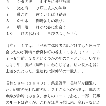
５ シダの波 山すそに伸び放題
６ 光る海 水底に坑夫の呻吟
７ 藪こぎ 歯くいしばり踏破
８ 命の水 御崎参りの頼りに
９ 明 暗 静かな春に出会う
１０ 旅のおわり 再び見つけた「心」
（注） １では、「せめて体験者の話だけでもと思って
会ったのが長崎市伊良林町の谷山スミさん（７３）。３
７〜８年前、３０といくつかの年のころという。いでた
ちは手甲、脚絆（脚絆）にわらじばき。幼い長男を背に
山道をたどった。道連れは講仲間の十数人」。
昭和１８年（１９４３）、県道野母ー長崎間が開通し
た。戦前のそれ以前の話。スミさんらの記憶は、地図の
点線が御崎（みさき）参りのコースである。一部、記事
のルートは違うが、これが江戸時代以来、変わらないふ