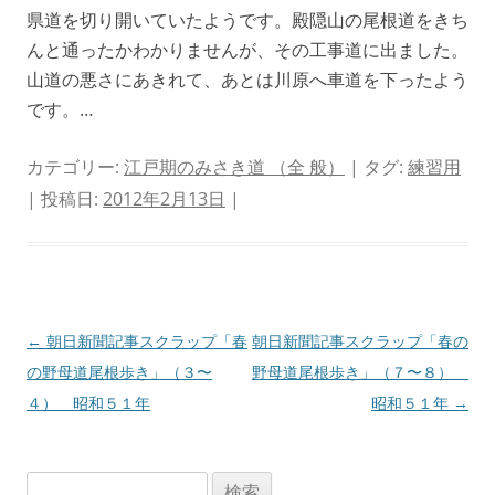
県道を切り開いていたようです。殿隠山の尾根道をきち
んと通ったかわかりませんが、その工事道に出ました。
山道の悪さにあきれて、あとは川原へ車道を下ったよう
です。…
カテゴリー:
江戸期のみさき道 （全 般）
| タグ:
練習用
| 投稿日:
2012年2月13日
|
投
←
朝日新聞記事スクラップ「春
朝日新聞記事スクラップ「春の
稿
の野母道尾根歩き」（３〜
野母道尾根歩き」（７〜８）
ナ
４） 昭和５１年
昭和５１年
→
ビ
ゲ
検