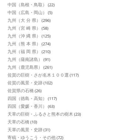
中国（島根・鳥取）
(22)
中国（広島・岡山）
(5)
九州（大 分 県）
(296)
九州（宮 崎 県）
(58)
九州（沖 縄 県）
(125)
九州（熊 本 県）
(274)
九州（福 岡 県）
(210)
九州（薩南諸島）
(91)
九州（鹿児島県）
(261)
佐賀の巨樹・さが名木１００選
(117)
佐賀の風景・史跡
(102)
佐賀県の石橋
(26)
四国（徳島・高知）
(117)
四国（愛媛・香川）
(63)
天草の巨樹・ふるさと熊本の樹木
(23)
天草の石橋
(10)
天草の風景・史跡
(31)
寄稿・ゆうこう・その他
(72)