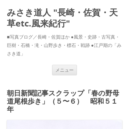
みさき道人 "長崎・佐賀・天
草etc.風来紀行"
■写真ブログ／長崎・佐賀ほか ●風景・史跡・古写真・
巨樹・石橋・滝・山野歩き・標石・戦跡 ●江戸期の「み
さき道」
コ
メニュー
ン
テ
ン
ツ
へ
朝日新聞記事スクラップ「春の野母
ス
キ
道尾根歩き」（５〜６） 昭和５１
ッ
プ
年