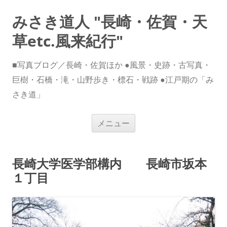
みさき道人 "長崎・佐賀・天
草etc.風来紀行"
■写真ブログ／長崎・佐賀ほか ●風景・史跡・古写真・
巨樹・石橋・滝・山野歩き・標石・戦跡 ●江戸期の「み
さき道」
コ
メニュー
ン
テ
ン
ツ
へ
長崎大学医学部構内 長崎市坂本
ス
キ
１丁目
ッ
プ