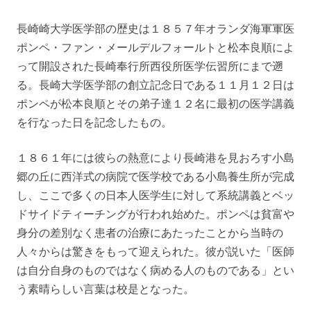
長崎崎大学医学部の歴史は１８５７年オランダ海軍軍医
ポンペ・ファン・メールデルフォールトと松本良順によ
って開設された長崎奉行所西役所医学伝習所にまで遡
る。長崎大学医学部の創立記念日である１１月１２日は
ポンペが松本良順とその弟子達１２名に最初の医学講義
を行なった日を記念したもの。
１８６１年には彼らの熱意により長崎港を見おろす小島
郷の丘に西洋式の病院で医学校である小島養生所が完成
し、ここで多くの日本人医学生に対して系統講義とベッ
ドサイドティーチングが行われ始めた。ポンペは貧富や
身分の差別なく患者の治療にあたったことから当時の
人々からは驚きをもって迎えられた。彼が説いた「医師
は自分自身のものではなく病める人のものである」とい
う素晴らしい言葉は校是となった。