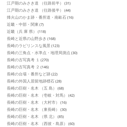
江戸期のみさき道 （往路前半）
(31)
江戸期のみさき道 （往路後半）
(44)
烽火山のかま跡・番所道・南畝石
(16)
近畿・中部・関東
(7)
近畿（兵 庫 県）
(118)
長崎と近県の山野歩き
(168)
長崎のラビリンスな風景
(123)
長崎の三角点・水準点・地理局測点
(30)
長崎の古写真考 １
(270)
長崎の古写真考 ２
(146)
長崎の台場・番所など跡
(22)
長崎の外国人居留地跡標石
(28)
長崎の巨樹・名木 （五 島）
(68)
長崎の巨樹・名木 （壱岐・対馬）
(42)
長崎の巨樹・名木 （大村市）
(16)
長崎の巨樹・名木 （東長崎）
(30)
長崎の巨樹・名木 （県 北）
(85)
長崎の巨樹・名木 （西彼・島原）
(60)