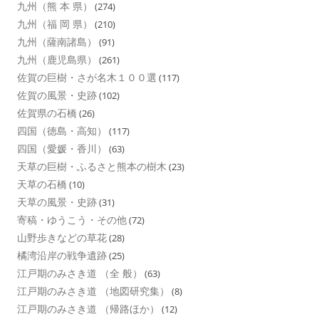
九州（熊 本 県）
(274)
九州（福 岡 県）
(210)
九州（薩南諸島）
(91)
九州（鹿児島県）
(261)
佐賀の巨樹・さが名木１００選
(117)
佐賀の風景・史跡
(102)
佐賀県の石橋
(26)
四国（徳島・高知）
(117)
四国（愛媛・香川）
(63)
天草の巨樹・ふるさと熊本の樹木
(23)
天草の石橋
(10)
天草の風景・史跡
(31)
寄稿・ゆうこう・その他
(72)
山野歩きなどの草花
(28)
橘湾沿岸の戦争遺跡
(25)
江戸期のみさき道 （全 般）
(63)
江戸期のみさき道 （地図研究集）
(8)
江戸期のみさき道 （帰路ほか）
(12)