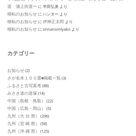
道 浦上街道ー
に
半田弘美
より
移転のお知らせ
に
ハンター
より
移転のお知らせ
伊神正太郎
に
より
移転のお知らせ
に
onnanomiyako
より
カテゴリー
お知らせ
(2)
さが名木１００選■掲載一覧
(3)
ふるさと古写真考
(88)
みさき道の道塚
(14)
中国（島根・鳥取）
(22)
中国（広島・岡山）
(5)
九州（大 分 県）
(296)
九州（宮 崎 県）
(58)
九州（沖 縄 県）
(125)