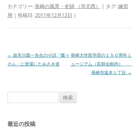
カテゴリー:
長崎の風景・史跡 （市北西）
| タグ:
練習
用
| 投稿日:
2011年12月12日
|
投
←
故市川森一先生の小説「蝶々
長崎大学医学部の１５０周年ミ
稿
さん」に登場したみさき道
ュージアム（良順会館内）
ナ
長崎市坂本１丁目
→
ビ
ゲ
検
ー
索:
シ
ョ
最近の投稿
ン