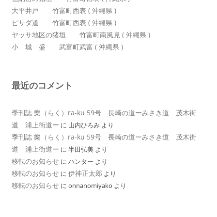
大平井戸 竹富町西表 ( 沖縄県 )
ピサダ道 竹富町西表 ( 沖縄県 )
ヤッサ地区の猪垣 竹富町南風見 ( 沖縄県 )
小 城 盛 武富町武富 ( 沖縄県 )
最近のコメント
季刊誌 樂（らく）ra-ku 59号 長崎の道ーみさき道 茂木街
道 浦上街道ー
に
山内ひろみ
より
季刊誌 樂（らく）ra-ku 59号 長崎の道ーみさき道 茂木街
道 浦上街道ー
に
半田弘美
より
移転のお知らせ
に
ハンター
より
移転のお知らせ
伊神正太郎
に
より
移転のお知らせ
に
onnanomiyako
より