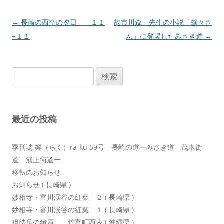
投
←
長崎の西空の夕日 １１
故市川森一先生の小説「蝶々さ
稿
−１１
ん」に登場したみさき道
→
ナ
ビ
検
ゲ
索:
ー
シ
最近の投稿
ョ
ン
季刊誌 樂（らく）ra-ku 59号 長崎の道ーみさき道 茂木街
道 浦上街道ー
移転のお知らせ
お知らせ ( 長崎県 )
妙相寺・富川渓谷の紅葉 ２ ( 長崎県 )
妙相寺・富川渓谷の紅葉 １ ( 長崎県 )
祖納岳の猪垣 竹富町西表 ( 沖縄県 )