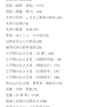
四国（徳島・高知）
(117)
四国（愛媛・香川）
(63)
天草の巨樹・ふるさと熊本の樹木
(23)
天草の石橋
(10)
天草の風景・史跡
(31)
寄稿・ゆうこう・その他
(72)
山野歩きなどの草花
(28)
橘湾沿岸の戦争遺跡
(25)
江戸期のみさき道 （全 般）
(63)
江戸期のみさき道 （地図研究集）
(8)
江戸期のみさき道 （帰路ほか）
(12)
江戸期のみさき道 （往路前半）
(31)
江戸期のみさき道 （往路後半）
(44)
烽火山のかま跡・番所道・南畝石
(16)
近畿・中部・関東
(7)
近畿（兵 庫 県）
(118)
長崎と近県の山野歩き
(168)
長崎のラビリンスな風景
(123)