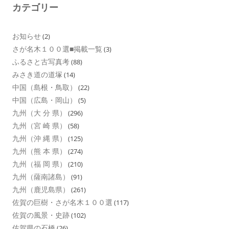
カテゴリー
お知らせ
(2)
さが名木１００選■掲載一覧
(3)
ふるさと古写真考
(88)
みさき道の道塚
(14)
中国（島根・鳥取）
(22)
中国（広島・岡山）
(5)
九州（大 分 県）
(296)
九州（宮 崎 県）
(58)
九州（沖 縄 県）
(125)
九州（熊 本 県）
(274)
九州（福 岡 県）
(210)
九州（薩南諸島）
(91)
九州（鹿児島県）
(261)
佐賀の巨樹・さが名木１００選
(117)
佐賀の風景・史跡
(102)
佐賀県の石橋
(26)