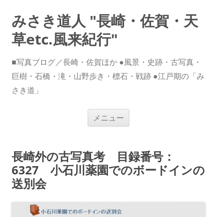
みさき道人 "長崎・佐賀・天
草etc.風来紀行"
■写真ブログ／長崎・佐賀ほか ●風景・史跡・古写真・
巨樹・石橋・滝・山野歩き・標石・戦跡 ●江戸期の「み
さき道」
コ
メニュー
ン
テ
ン
ツ
へ
長崎外の古写真考 目録番号：
ス
キ
6327 小石川薬園でのボードインの
ッ
プ
送別会