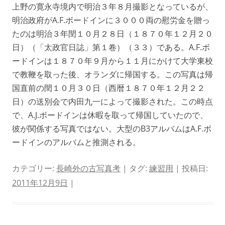
上野の寛永寺境内で明治３年８月撮影となっているが、
明治政府がA.F.ボードインに３０００両の慰労金を贈っ
たのは明治３年閏１０月２８日（１８７０年１２月２０
日）（「太政官日誌」第１卷）（３３）である。A.F.ボ
ードインは１８７０年９月から１１月にかけて大学東校
で教鞭を取った後、オランダに帰国する。この写真は帰
国直前の閏１０月３０日（西暦１８７０年１２月２２
日）の送別会で内田九一によって撮影された。この時点
で、A.J.ボードインは休暇を取って帰国していたので、
彼が関係する写真ではない。大型のB3アルバムはA.F.ボ
ードインのアルバムと推測される。
カテゴリー:
長崎外の古写真考
| タグ:
練習用
| 投稿日:
2011年12月9日
|