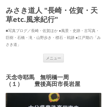
みさき道人 "長崎・佐賀・天
草etc.風来紀行"
■写真ブログ／長崎・佐賀ほか ●風景・史跡・古写真・
巨樹・石橋・滝・山野歩き・標石・戦跡 ●江戸期の「み
さき道」
コ
メニュー
ン
テ
ン
ツ
へ
天念寺耶馬 無明橋一周
ス
キ
（１） 豊後高田市長岩屋
ッ
プ