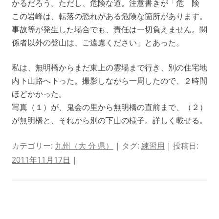
かるだろう。ただし、危険な道。注意書きが「危 険
この岩峰は、転落の恐れがある危険な箇所があります。
事故等が発生した場合でも、責任は一切負えません。関
係者以外の登山は、ご遠慮ください」とあった。
私は、無明橋からまだ東上の霊場まで行き、別の住宅地
内下山路へ下った。撮影しながら一周したので、２時間
ほどかかった。
写真（１）が、鬼会の里から無明橋の直前まで、（２）
が無明橋と、それから別の下山の様子。詳しく載せる。
カテゴリー:
九州（大 分 県）
| タグ:
練習用
| 投稿日:
2011年11月17日
|