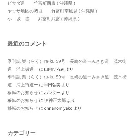
ピサダ道 竹富町西表 ( 沖縄県 )
ヤッサ地区の猪垣 竹富町南風見 ( 沖縄県 )
小 城 盛 武富町武富 ( 沖縄県 )
最近のコメント
季刊誌 樂（らく）ra-ku 59号 長崎の道ーみさき道 茂木街
道 浦上街道ー
に
山内ひろみ
より
季刊誌 樂（らく）ra-ku 59号 長崎の道ーみさき道 茂木街
道 浦上街道ー
に
半田弘美
より
移転のお知らせ
に
ハンター
より
移転のお知らせ
伊神正太郎
に
より
移転のお知らせ
に
onnanomiyako
より
カテゴリー