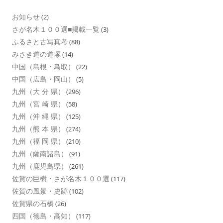
お知らせ
(2)
さが名木１００選■掲載一覧
(3)
ふるさと古写真考
(88)
みさき道の道塚
(14)
中国（島根・鳥取）
(22)
中国（広島・岡山）
(5)
九州（大 分 県）
(296)
九州（宮 崎 県）
(58)
九州（沖 縄 県）
(125)
九州（熊 本 県）
(274)
九州（福 岡 県）
(210)
九州（薩南諸島）
(91)
九州（鹿児島県）
(261)
佐賀の巨樹・さが名木１００選
(117)
佐賀の風景・史跡
(102)
佐賀県の石橋
(26)
四国（徳島・高知）
(117)