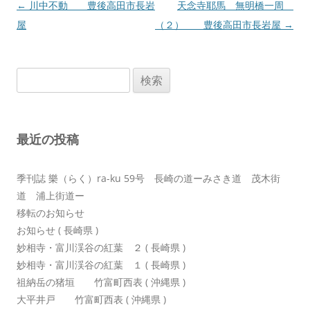
投
←
川中不動 豊後高田市長岩
天念寺耶馬 無明橋一周
稿
屋
（２） 豊後高田市長岩屋
→
ナ
ビ
検
ゲ
索:
ー
シ
最近の投稿
ョ
ン
季刊誌 樂（らく）ra-ku 59号 長崎の道ーみさき道 茂木街
道 浦上街道ー
移転のお知らせ
お知らせ ( 長崎県 )
妙相寺・富川渓谷の紅葉 ２ ( 長崎県 )
妙相寺・富川渓谷の紅葉 １ ( 長崎県 )
祖納岳の猪垣 竹富町西表 ( 沖縄県 )
大平井戸 竹富町西表 ( 沖縄県 )