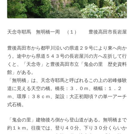
天念寺耶馬 無明橋一周 （１） 豊後高田市長岩屋
豊後高田市から都甲川沿いの県道２９号により東へ向か
う。途中から県道５４３号の長岩屋川の方へ左折して行
くと、「天念寺」と豊後高田市立「鬼会の里 歴史資料
館」がある。
「無明橋」は、天念寺耶馬と呼ばれるこの上の岩峰修験
道に見える天空の橋。橋長：３．０ｍ、橋幅：１．２
ｍ、環厚：３８ｃｍ、架設：大正初期頃？の単一アーチ
式石橋。
「鬼会の里」建物後ろ側から登山道がある。無明橋まで
約１ｋｍ。往復では、登り４０分、下り３０分くらいか