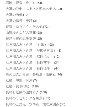
四国（愛媛・香川）
(63)
天草の巨樹・ふるさと熊本の樹木
(23)
天草の石橋
(10)
天草の風景・史跡
(31)
寄稿・ゆうこう・その他
(72)
山野歩きなどの草花
(28)
橘湾沿岸の戦争遺跡
(25)
江戸期のみさき道 （全 般）
(63)
江戸期のみさき道 （地図研究集）
(8)
江戸期のみさき道 （帰路ほか）
(12)
江戸期のみさき道 （往路前半）
(31)
江戸期のみさき道 （往路後半）
(44)
烽火山のかま跡・番所道・南畝石
(16)
近畿・中部・関東
(7)
近畿（兵 庫 県）
(118)
長崎と近県の山野歩き
(168)
長崎のラビリンスな風景
(123)
長崎の三角点・水準点・地理局測点
(30)